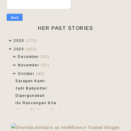
HER PAST STORIES
2026
(172)
2025
(415)
December
(32)
November
(37)
October
(42)
Sarapan Kami
Jadi Babysitter
Dipergunakan
Itu Rancangan Kita
Makan Di Wawa Seafood Lagi
Wordless Wednesday 92
Aktiviti Deepavali