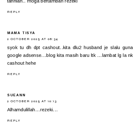
tahniah.. moga bertambah rezeki
REPLY
MAMA TISYA
2 OCTOBER 2025 AT 08:34
syok tu dh dpt cashout..kita dlu2 husband je slalu guna
google adsense...blog kita masih baru ltk ...lambat lg la nk
cashout hehe
REPLY
SUEANN
2 OCTOBER 2025 AT 10:13
Alhamdulillah...rezeki...
REPLY