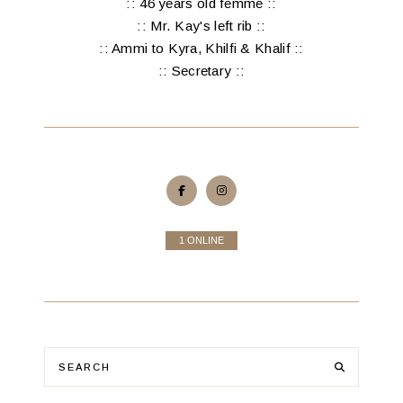
:: 46 years old femme ::
:: Mr. Kay's left rib ::
:: Ammi to Kyra, Khilfi & Khalif ::
:: Secretary ::
1 ONLINE