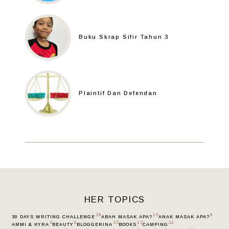
Buku Skrap Sifir Tahun 3
Plaintif Dan Defendan
HER TOPICS
29
15
9
30 DAYS WRITING CHALLENGE
ABAH MASAK APA?
ANAK MASAK APA?
3
6
22
12
11
AMMI & KYRA
BEAUTY
BLOGGERINA
BOOKS
CAMPING