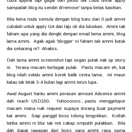
cuba appeal tapi gagal dan pastu tak cuba untuk apply
sampailah blog itu sendiri di'remove' tanpa belas kasihan.
Bila kena mula semula dengan blog baru dari 0 jadi ammi
cubalah untuk apply GA dan laju ok dia luluskan. Ammi tak
faham apa yang dia dengki dengan email lama ammi, blog
lama ammi. Agak-agak 'blogger' ni faham tak ammi kutuk
dia sekarang ni? Ahakss.
Dah lama ammi screenshot tapi segan pulak nak up story
ni. Terasa macam berlagak pulak. Pastu macam eh, kat
blog nilah selalu ammi korek balik cerita lama. Ini maun
kalau tak letak 3-4 bulan lagi ammi terus lupa.
Awal August haritu ammi perasan amount Adsense ammi
dah reach USD100. Yuhoooooo...pastu menggelupur
macam mana nak request supaya dorang buat payment
kat ammi. Siap panggil boss tolong tengokkan. Kotlah
tetiba ammi ni blur tak reti cakap omputih pulakkan. Bila
dah dapat jawapan dari boss yang ammi rasa sama