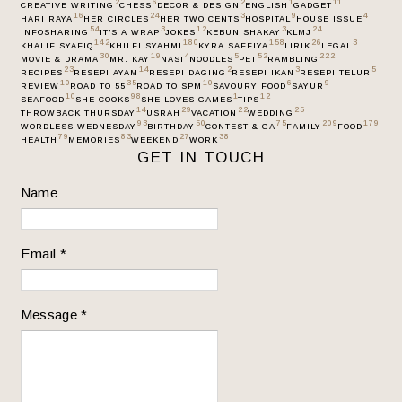
2
6
2
1
11
CREATIVE WRITING
CHESS
DECOR & DESIGN
ENGLISH
GADGET
16
24
3
9
4
HARI RAYA
HER CIRCLES
HER TWO CENTS
HOSPITAL
HOUSE ISSUE
54
3
12
3
24
INFOSHARING
IT’S A WRAP
JOKES
KEBUN SHAKAY
KLMJ
142
180
158
26
3
KHALIF SYAFIQ
KHILFI SYAHMI
KYRA SAFFIYA
LIRIK
LEGAL
30
19
4
5
52
222
MOVIE & DRAMA
MR. KAY
NASI
NOODLES
PET
RAMBLING
23
14
2
3
5
RECIPES
RESEPI AYAM
RESEPI DAGING
RESEPI IKAN
RESEPI TELUR
10
35
10
6
9
REVIEW
ROAD TO 55
ROAD TO SPM
SAVOURY FOOD
SAYUR
10
98
1
12
SEAFOOD
SHE COOKS
SHE LOVES GAMES
TIPS
14
29
22
25
THROWBACK THURSDAY
USRAH
VACATION
WEDDING
93
50
75
209
179
WORDLESS WEDNESDAY
BIRTHDAY
CONTEST & GA
FAMILY
FOOD
79
83
27
38
HEALTH
MEMORIES
WEEKEND
WORK
GET IN TOUCH
Name
Email
*
Message
*