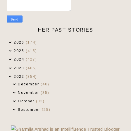
HER PAST STORIES
2026
(174)
2025
(415)
2024
(427)
2023
(405)
2022
(354)
December
(40)
November
(35)
October
(35)
September
(25)
August
(20)
43 Come To Ammi