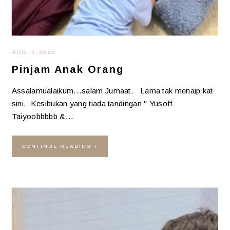
AUG 19, 2022
Pinjam Anak Orang
Assalamualaikum...salam Jumaat. Lama tak menaip kat
sini. Kesibukan yang tiada tandingan " Yusoff
Taiyoobbbbb &…
CONTINUE READING »