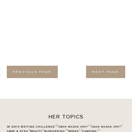
PREVIOUS PAGE
NEXT PAGE
HER TOPICS
29
15
9
30 DAYS WRITING CHALLENGE
ABAH MASAK APA?
ANAK MASAK APA?
3
6
22
12
11
AMMI & KYRA
BEAUTY
BLOGGERINA
BOOKS
CAMPING