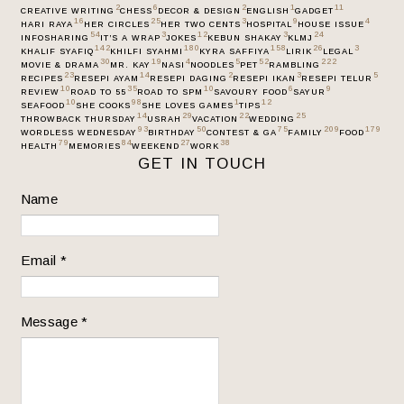
2
6
2
1
11
CREATIVE WRITING
CHESS
DECOR & DESIGN
ENGLISH
GADGET
16
25
3
9
4
HARI RAYA
HER CIRCLES
HER TWO CENTS
HOSPITAL
HOUSE ISSUE
54
3
12
3
24
INFOSHARING
IT’S A WRAP
JOKES
KEBUN SHAKAY
KLMJ
142
180
158
26
3
KHALIF SYAFIQ
KHILFI SYAHMI
KYRA SAFFIYA
LIRIK
LEGAL
30
19
4
5
52
222
MOVIE & DRAMA
MR. KAY
NASI
NOODLES
PET
RAMBLING
23
14
2
3
5
RECIPES
RESEPI AYAM
RESEPI DAGING
RESEPI IKAN
RESEPI TELUR
10
35
10
6
9
REVIEW
ROAD TO 55
ROAD TO SPM
SAVOURY FOOD
SAYUR
10
98
1
12
SEAFOOD
SHE COOKS
SHE LOVES GAMES
TIPS
14
29
22
25
THROWBACK THURSDAY
USRAH
VACATION
WEDDING
93
50
75
209
179
WORDLESS WEDNESDAY
BIRTHDAY
CONTEST & GA
FAMILY
FOOD
79
84
27
38
HEALTH
MEMORIES
WEEKEND
WORK
GET IN TOUCH
Name
Email
*
Message
*