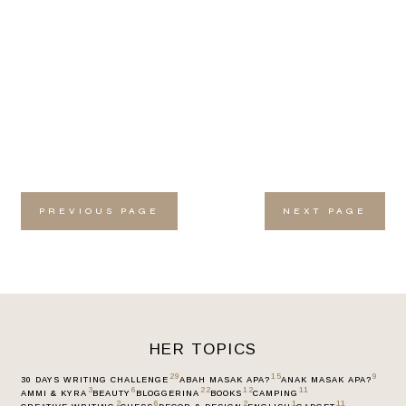
PREVIOUS PAGE
NEXT PAGE
HER TOPICS
29
15
9
30 DAYS WRITING CHALLENGE
ABAH MASAK APA?
ANAK MASAK APA?
3
6
22
12
11
AMMI & KYRA
BEAUTY
BLOGGERINA
BOOKS
CAMPING
2
6
2
1
11