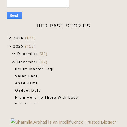
HER PAST STORIES
2026
(176)
2025
(415)
December
(32)
November
(37)
Belum Master Lagi
Salah Lagi
Ahad Kami
Gadget Dulu
From Here To There With Love
Beli Apa Je
Jumpa Akhirnya
Dia Dan Minatnya
Life Is Beautiful Giveaway