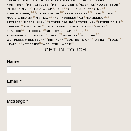
CREATIVE WRITING
CHESS
DECOR & DESIGN
ENGLISH
GADGET
16
25
3
9
4
HARI RAYA
HER CIRCLES
HER TWO CENTS
HOSPITAL
HOUSE ISSUE
54
3
12
3
24
INFOSHARING
IT’S A WRAP
JOKES
KEBUN SHAKAY
KLMJ
143
180
158
26
3
KHALIF SYAFIQ
KHILFI SYAHMI
KYRA SAFFIYA
LIRIK
LEGAL
30
19
4
5
52
222
MOVIE & DRAMA
MR. KAY
NASI
NOODLES
PET
RAMBLING
23
14
2
3
5
RECIPES
RESEPI AYAM
RESEPI DAGING
RESEPI IKAN
RESEPI TELUR
10
35
10
6
9
REVIEW
ROAD TO 55
ROAD TO SPM
SAVOURY FOOD
SAYUR
10
98
1
12
SEAFOOD
SHE COOKS
SHE LOVES GAMES
TIPS
14
29
22
25
THROWBACK THURSDAY
USRAH
VACATION
WEDDING
93
50
75
209
180
WORDLESS WEDNESDAY
BIRTHDAY
CONTEST & GA
FAMILY
FOOD
79
84
27
38
HEALTH
MEMORIES
WEEKEND
WORK
GET IN TOUCH
Name
Email
*
Message
*