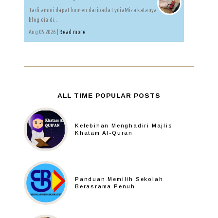
Tadi ammi dapat komen daripada LydiaMiza katanya
blog dia di...
Aug 05 2026 |
Read more
ALL TIME POPULAR POSTS
Kelebihan Menghadiri Majlis
Khatam Al-Quran
Panduan Memilih Sekolah
Berasrama Penuh