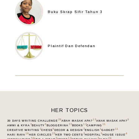
Buku Skrap Sifir Tahun 3
Plaintif Dan Defendan
HER TOPICS
29
15
9
30 DAYS WRITING CHALLENGE
ABAH MASAK APA?
ANAK MASAK APA?
3
6
22
12
11
AMMI & KYRA
BEAUTY
BLOGGERINA
BOOKS
CAMPING
2
6
2
1
11
CREATIVE WRITING
CHESS
DECOR & DESIGN
ENGLISH
GADGET
16
25
3
9
4
HARI RAYA
HER CIRCLES
HER TWO CENTS
HOSPITAL
HOUSE ISSUE
54
3
12
3
24