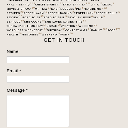
INFOSHARING
IT’S A WRAP
JOKES
KEBUN SHAKAY
KLMJ
142
180
158
26
3
KHALIF SYAFIQ
KHILFI SYAHMI
KYRA SAFFIYA
LIRIK
LEGAL
30
19
4
5
52
222
MOVIE & DRAMA
MR. KAY
NASI
NOODLES
PET
RAMBLING
23
14
2
3
5
RECIPES
RESEPI AYAM
RESEPI DAGING
RESEPI IKAN
RESEPI TELUR
10
35
10
6
9
REVIEW
ROAD TO 55
ROAD TO SPM
SAVOURY FOOD
SAYUR
10
98
1
12
SEAFOOD
SHE COOKS
SHE LOVES GAMES
TIPS
14
29
22
25
THROWBACK THURSDAY
USRAH
VACATION
WEDDING
93
50
75
209
179
WORDLESS WEDNESDAY
BIRTHDAY
CONTEST & GA
FAMILY
FOOD
79
84
27
38
HEALTH
MEMORIES
WEEKEND
WORK
GET IN TOUCH
Name
Email
*
Message
*