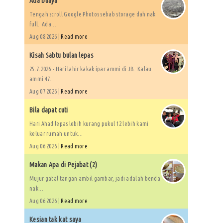
Ada buaya
Tengah scroll Google Photos sebab storage dah nak
full. Ada...
Aug 08 2026 |
Read more
Kisah Sabtu bulan lepas
25.7.2026 - Hari lahir kakak ipar ammi di JB. Kalau
ammi 47...
Aug 07 2026 |
Read more
Bila dapat cuti
Hari Ahad lepas lebih kurang pukul 12 lebih kami
keluar rumah untuk...
Aug 06 2026 |
Read more
Makan Apa di Pejabat (2)
Mujur gatal tangan ambil gambar, jadi adalah benda
nak...
Aug 06 2026 |
Read more
Kesian tak kat saya