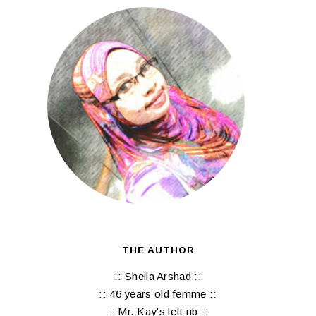
THE AUTHOR
:: Sheila Arshad ::
:: 46 years old femme ::
:: Mr. Kay's left rib ::