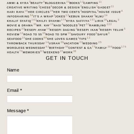
3
6
22
12
11
AMMI & KYRA
BEAUTY
BLOGGERINA
BOOKS
CAMPING
2
6
2
1
11
CREATIVE WRITING
CHESS
DECOR & DESIGN
ENGLISH
GADGET
16
24
3
9
4
HARI RAYA
HER CIRCLES
HER TWO CENTS
HOSPITAL
HOUSE ISSUE
54
3
12
3
24
INFOSHARING
IT’S A WRAP
JOKES
KEBUN SHAKAY
KLMJ
142
179
157
26
3
KHALIF SYAFIQ
KHILFI SYAHMI
KYRA SAFFIYA
LIRIK
LEGAL
30
19
4
5
52
222
MOVIE & DRAMA
MR. KAY
NASI
NOODLES
PET
RAMBLING
23
14
2
3
5
RECIPES
RESEPI AYAM
RESEPI DAGING
RESEPI IKAN
RESEPI TELUR
10
35
10
6
9
REVIEW
ROAD TO 55
ROAD TO SPM
SAVOURY FOOD
SAYUR
10
98
1
12
SEAFOOD
SHE COOKS
SHE LOVES GAMES
TIPS
14
29
22
25
THROWBACK THURSDAY
USRAH
VACATION
WEDDING
93
50
75
209
179
WORDLESS WEDNESDAY
BIRTHDAY
CONTEST & GA
FAMILY
FOOD
79
83
27
38
HEALTH
MEMORIES
WEEKEND
WORK
GET IN TOUCH
Name
Email
*
Message
*