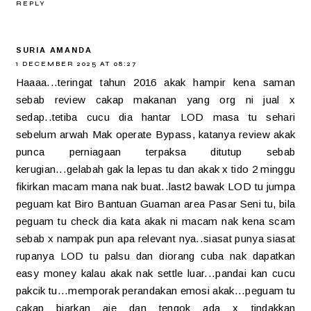
REPLY
SURIA AMANDA
1 DECEMBER 2025 AT 08:27
Haaaa...teringat tahun 2016 akak hampir kena saman
sebab review cakap makanan yang org ni jual x
sedap..tetiba cucu dia hantar LOD masa tu sehari
sebelum arwah Mak operate Bypass, katanya review akak
punca perniagaan terpaksa ditutup sebab
kerugian...gelabah gak la lepas tu dan akak x tido 2 minggu
fikirkan macam mana nak buat..last2 bawak LOD tu jumpa
peguam kat Biro Bantuan Guaman area Pasar Seni tu, bila
peguam tu check dia kata akak ni macam nak kena scam
sebab x nampak pun apa relevant nya..siasat punya siasat
rupanya LOD tu palsu dan diorang cuba nak dapatkan
easy money kalau akak nak settle luar...pandai kan cucu
pakcik tu...memporak perandakan emosi akak...peguam tu
cakap biarkan aje dan tengok ada x tindakkan