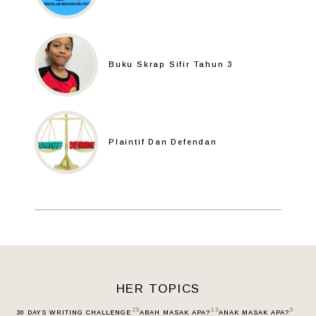
Buku Skrap Sifir Tahun 3
Plaintif Dan Defendan
HER TOPICS
29
15
9
30 DAYS WRITING CHALLENGE
ABAH MASAK APA?
ANAK MASAK APA?