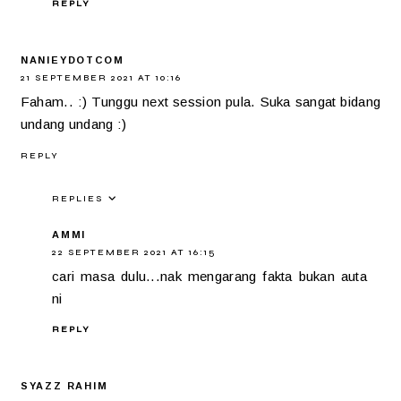
REPLY
NANIEYDOTCOM
21 SEPTEMBER 2021 AT 10:16
Faham.. :) Tunggu next session pula. Suka sangat bidang
undang undang :)
REPLY
REPLIES
AMMI
22 SEPTEMBER 2021 AT 16:15
cari masa dulu...nak mengarang fakta bukan auta
ni
REPLY
SYAZZ RAHIM