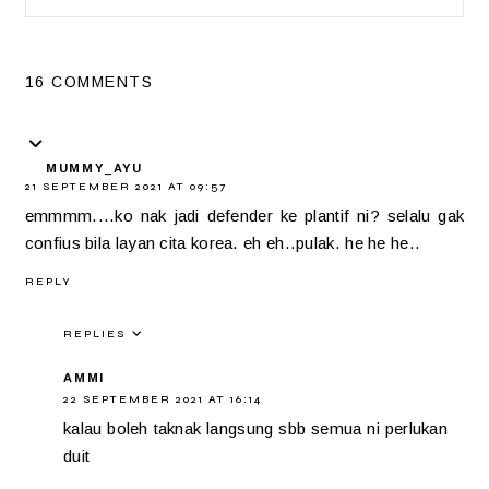
16 COMMENTS
MUMMY_AYU
21 SEPTEMBER 2021 AT 09:57
emmmm....ko nak jadi defender ke plantif ni? selalu gak
confius bila layan cita korea. eh eh..pulak. he he he..
REPLY
REPLIES
AMMI
22 SEPTEMBER 2021 AT 16:14
kalau boleh taknak langsung sbb semua ni perlukan
duit