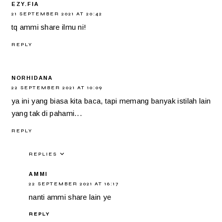
EZY.FIA
21 SEPTEMBER 2021 AT 20:42
tq ammi share ilmu ni!
REPLY
NORHIDANA
22 SEPTEMBER 2021 AT 10:09
ya ini yang biasa kita baca, tapi memang banyak istilah lain
yang tak di pahami...
REPLY
REPLIES
AMMI
22 SEPTEMBER 2021 AT 16:17
nanti ammi share lain ye
REPLY