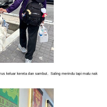
erus keluar kereta dan sambut. Saling merindu tapi malu nak