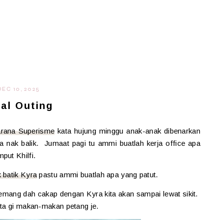
DEC 10, 2025
nal Outing
rana Superisme
kata hujung minggu anak-anak dibenarkan
ta nak balik. Jumaat pagi tu ammi buatlah kerja office apa
mput Khilfi.
 batik Kyra
pastu ammi buatlah apa yang patut.
mang dah cakap dengan Kyra kita akan sampai lewat sikit.
ita gi makan-makan petang je.