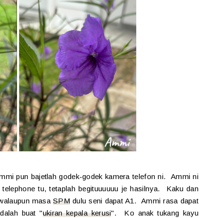
ammi pun bajetlah godek-godek kamera telefon ni. Ammi ni
 telephone tu, tetaplah begituuuuuu je hasilnya. Kaku dan
i walaupun masa
SPM
dulu seni dapat A1. Ammi rasa dapat
dalah buat "
ukiran kepala kerusi
". Ko anak tukang kayu