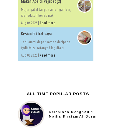
Makan Apa di Pejabat (2)
Mujur gatal tangan ambil gambar,
jadi adalah benda nak...
Aug 06 2026 |
Read more
Kesian tak kat saya
Tadi ammi dapat komen daripada
LydiaMiza katanya blog dia di...
Aug 05 2026 |
Read more
ALL TIME POPULAR POSTS
Kelebihan Menghadiri
Majlis Khatam Al-Quran