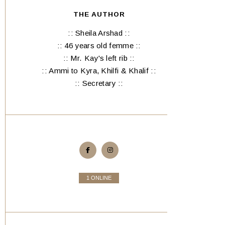
THE AUTHOR
:: Sheila Arshad ::
:: 46 years old femme ::
:: Mr. Kay's left rib ::
:: Ammi to Kyra, Khilfi & Khalif ::
:: Secretary ::
1 ONLINE