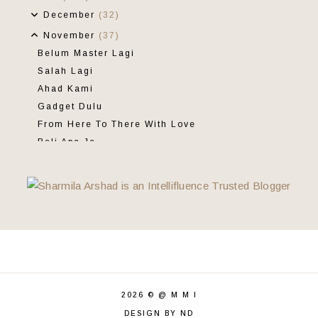
December
(32)
November
(37)
Belum Master Lagi
Salah Lagi
Ahad Kami
Gadget Dulu
From Here To There With Love
Beli Apa Je
Jumpa Akhirnya
Dia Dan Minatnya
Life Is Beautiful Giveaway
Bukan Selasa Ini
Permintaan Ditunaikan
From Fanny With Love
Ribut Di Pagi Hari
Minum Petang
2026 ©
@ M M I
Peperiksaan
DESIGN BY ND