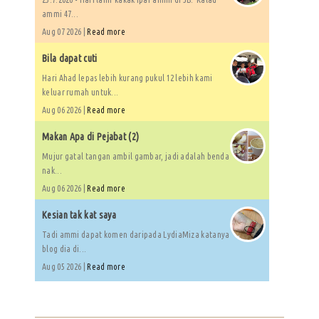
ammi 47...
Aug 07 2026 |
Read more
Bila dapat cuti
Hari Ahad lepas lebih kurang pukul 12 lebih kami
keluar rumah untuk...
Aug 06 2026 |
Read more
Makan Apa di Pejabat (2)
Mujur gatal tangan ambil gambar, jadi adalah benda
nak...
Aug 06 2026 |
Read more
Kesian tak kat saya
Tadi ammi dapat komen daripada LydiaMiza katanya
blog dia di...
Aug 05 2026 |
Read more