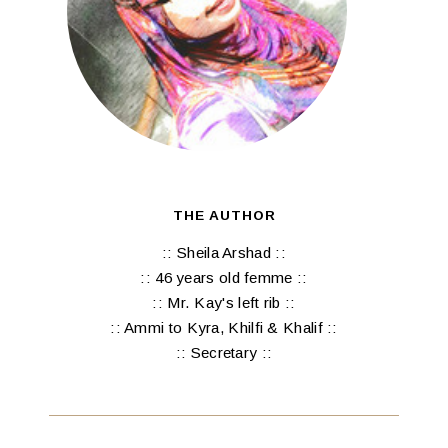
THE AUTHOR
:: Sheila Arshad ::
:: 46 years old femme ::
:: Mr. Kay's left rib ::
:: Ammi to Kyra, Khilfi & Khalif ::
:: Secretary ::