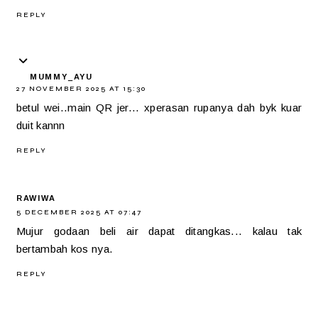
REPLY
MUMMY_AYU
27 NOVEMBER 2025 AT 15:30
betul wei..main QR jer... xperasan rupanya dah byk kuar
duit kannn
REPLY
RAWIWA
5 DECEMBER 2025 AT 07:47
Mujur godaan beli air dapat ditangkas... kalau tak
bertambah kos nya.
REPLY