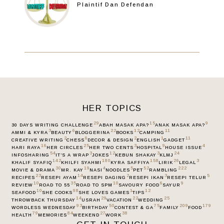
Plaintif Dan Defendan
HER TOPICS
29
15
9
30 DAYS WRITING CHALLENGE
ABAH MASAK APA?
ANAK MASAK APA?
3
6
22
12
11
AMMI & KYRA
BEAUTY
BLOGGERINA
BOOKS
CAMPING
2
6
2
1
11
CREATIVE WRITING
CHESS
DECOR & DESIGN
ENGLISH
GADGET
16
25
3
9
4
HARI RAYA
HER CIRCLES
HER TWO CENTS
HOSPITAL
HOUSE ISSUE
54
3
12
3
24
INFOSHARING
IT’S A WRAP
JOKES
KEBUN SHAKAY
KLMJ
142
180
158
26
3
KHALIF SYAFIQ
KHILFI SYAHMI
KYRA SAFFIYA
LIRIK
LEGAL
30
19
4
5
52
222
MOVIE & DRAMA
MR. KAY
NASI
NOODLES
PET
RAMBLING
23
14
2
3
5
RECIPES
RESEPI AYAM
RESEPI DAGING
RESEPI IKAN
RESEPI TELUR
10
35
10
6
9
REVIEW
ROAD TO 55
ROAD TO SPM
SAVOURY FOOD
SAYUR
10
98
1
12
SEAFOOD
SHE COOKS
SHE LOVES GAMES
TIPS
14
29
22
25
THROWBACK THURSDAY
USRAH
VACATION
WEDDING
93
50
75
209
179
WORDLESS WEDNESDAY
BIRTHDAY
CONTEST & GA
FAMILY
FOOD
79
84
27
38
HEALTH
MEMORIES
WEEKEND
WORK