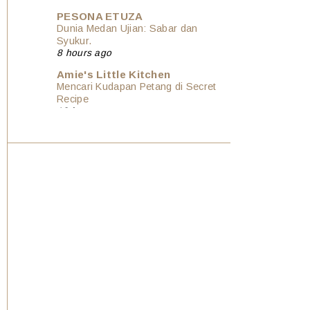
PESONA ETUZA
Dunia Medan Ujian: Sabar dan
Syukur.
8 hours ago
Amie's Little Kitchen
Mencari Kudapan Petang di Secret
Recipe
13 hours ago
Show All