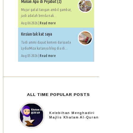
Makan Apa di Pejabat (2)
Mujur gatal tangan ambil gambar,
jadi adalah benda nak...
Aug 06 2026 |
Read more
Kesian tak kat saya
Tadi ammi dapat komen daripada
LydiaMiza katanya blog dia di...
Aug 05 2026 |
Read more
ALL TIME POPULAR POSTS
Kelebihan Menghadiri
Majlis Khatam Al-Quran