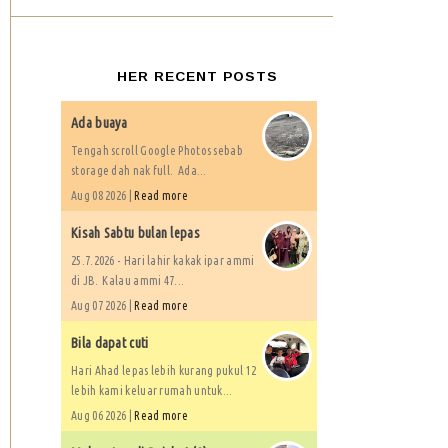
HER RECENT POSTS
Ada buaya
Tengah scroll Google Photos sebab
storage dah nak full. Ada...
Aug 08 2026 |
Read more
Kisah Sabtu bulan lepas
25.7.2026 - Hari lahir kakak ipar ammi
di JB. Kalau ammi 47...
Aug 07 2026 |
Read more
Bila dapat cuti
Hari Ahad lepas lebih kurang pukul 12
lebih kami keluar rumah untuk...
Aug 06 2026 |
Read more