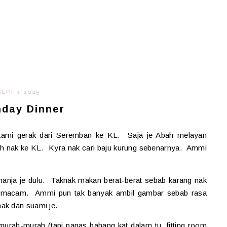
SEPT 9, 2025
hday Dinner
2 kami gerak dari Seremban ke KL. Saja je Abah melayan
h nak ke KL. Kyra nak cari baju kurung sebenarnya. Ammi
manja je dulu. Taknak makan berat-berat sebab karang nak
m-macam. Ammi pun tak banyak ambil gambar sebab rasa
ak dan suami je.
murah-murah (tapi panas bahang kat dalam tu, fitting room