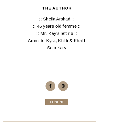
THE AUTHOR
:: Sheila Arshad ::
:: 46 years old femme ::
:: Mr. Kay's left rib ::
:: Ammi to Kyra, Khilfi & Khalif ::
:: Secretary ::
1 ONLINE