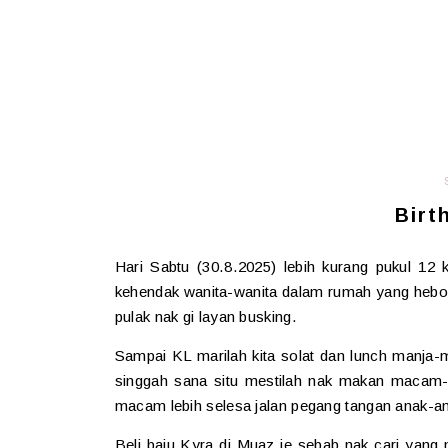
Birt
Hari Sabtu (30.8.2025) lebih kurang pukul 1
kehendak wanita-wanita dalam rumah yang hebo
pulak nak gi layan busking.
Sampai KL marilah kita solat dan lunch manja-
singgah sana situ mestilah nak makan maca
macam lebih selesa jalan pegang tangan anak-an
Beli baju Kyra di Muaz je sebab nak cari yang 