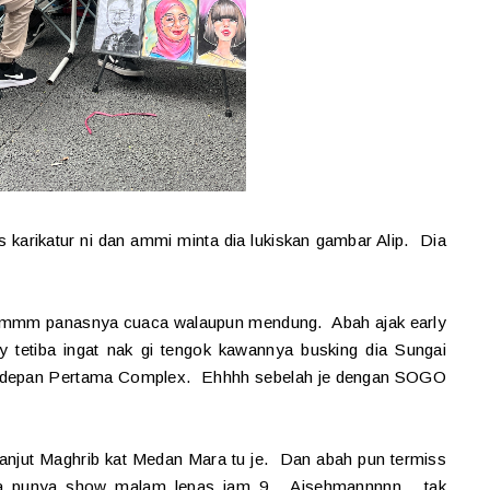
arikatur ni dan ammi minta dia lukiskan gambar Alip. Dia
mmmm panasnya cuaca walaupun mendung. Abah ajak early
 tetiba ingat nak gi tengok kawannya busking dia Sungai
dia depan Pertama Complex. Ehhhh sebelah je dengan SOGO
 lanjut Maghrib kat Medan Mara tu je. Dan abah pun termiss
 punya show malam lepas jam 9. Aisehmannnnn....tak