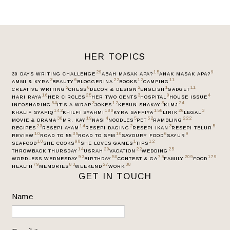
HER TOPICS
29
15
9
30 DAYS WRITING CHALLENGE
ABAH MASAK APA?
ANAK MASAK APA?
3
6
22
12
11
AMMI & KYRA
BEAUTY
BLOGGERINA
BOOKS
CAMPING
2
6
2
1
11
CREATIVE WRITING
CHESS
DECOR & DESIGN
ENGLISH
GADGET
16
25
3
9
4
HARI RAYA
HER CIRCLES
HER TWO CENTS
HOSPITAL
HOUSE ISSUE
54
3
12
3
24
INFOSHARING
IT’S A WRAP
JOKES
KEBUN SHAKAY
KLMJ
142
180
158
26
3
KHALIF SYAFIQ
KHILFI SYAHMI
KYRA SAFFIYA
LIRIK
LEGAL
30
19
4
5
52
222
MOVIE & DRAMA
MR. KAY
NASI
NOODLES
PET
RAMBLING
23
14
2
3
5
RECIPES
RESEPI AYAM
RESEPI DAGING
RESEPI IKAN
RESEPI TELUR
10
35
10
6
9
REVIEW
ROAD TO 55
ROAD TO SPM
SAVOURY FOOD
SAYUR
10
98
1
12
SEAFOOD
SHE COOKS
SHE LOVES GAMES
TIPS
14
29
22
25
THROWBACK THURSDAY
USRAH
VACATION
WEDDING
93
50
75
209
179
WORDLESS WEDNESDAY
BIRTHDAY
CONTEST & GA
FAMILY
FOOD
79
83
27
38
HEALTH
MEMORIES
WEEKEND
WORK
GET IN TOUCH
Name