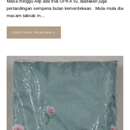
Masa minggu Alip ada trial UPKK tu, diadakan juga
pertandingan sempena bulan kemerdekaan. Mula-mula dia
macam taknak m…
CONTINUE READING »