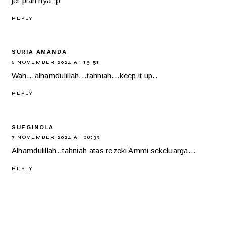
jer plan nya :p
REPLY
SURIA AMANDA
6 NOVEMBER 2024 AT 15:51
Wah...alhamdulillah...tahniah...keep it up..
REPLY
SUEGINOLA
7 NOVEMBER 2024 AT 08:39
Alhamdulillah..tahniah atas rezeki Ammi sekeluarga...
REPLY