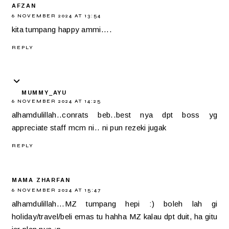
AFZAN
6 NOVEMBER 2024 AT 13:54
kita tumpang happy ammi....
REPLY
MUMMY_AYU
6 NOVEMBER 2024 AT 14:25
alhamdulillah..conrats beb..best nya dpt boss yg
appreciate staff mcm ni.. ni pun rezeki jugak
REPLY
MAMA ZHARFAN
6 NOVEMBER 2024 AT 15:47
alhamdulillah...MZ tumpang hepi :) boleh lah gi
holiday/travel/beli emas tu hahha MZ kalau dpt duit, ha gitu