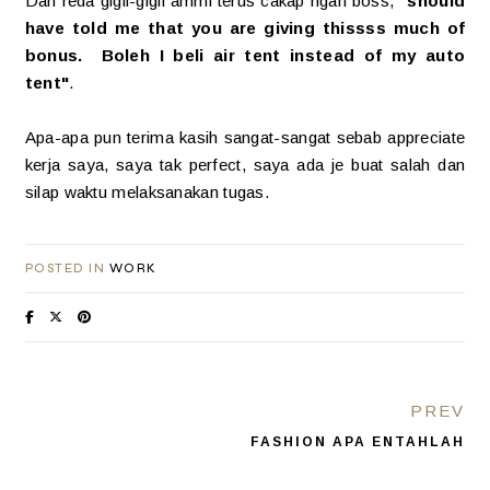
Dah reda gigil-gigil ammi terus cakap ngan boss,
"should
have told me that you are giving thissss much of
bonus. Boleh I beli air tent instead of my auto
tent"
.
Apa-apa pun terima kasih sangat-sangat sebab appreciate
kerja saya, saya tak perfect, saya ada je buat salah dan
silap waktu melaksanakan tugas.
POSTED IN
WORK
PREV
FASHION APA ENTAHLAH