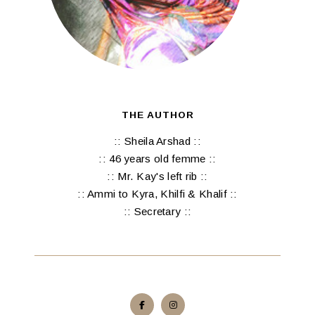
THE AUTHOR
:: Sheila Arshad ::
:: 46 years old femme ::
:: Mr. Kay's left rib ::
:: Ammi to Kyra, Khilfi & Khalif ::
:: Secretary ::