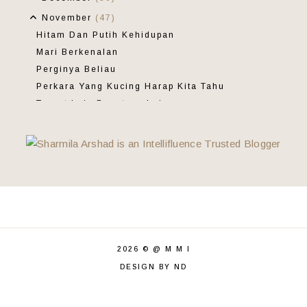
November
(47)
Hitam Dan Putih Kehidupan
Mari Berkenalan
Perginya Beliau
Perkara Yang Kucing Harap Kita Tahu
Target Lain Dapatnya Lain
Khilfi Dan Robotnya
Wordless Wednesday 82
Hari Ahad Buat Apa
Lunch Di Syifa Cendol, Mantin
Makan Di Kantor
Menerokai Dunia Baharu
Buah Benyek
Demimu Mata
2026 ©
@ M M I
Patriotik Betul Ni
DESIGN BY ND
Frozen Shrimp
Saya Tak Segigih Itu