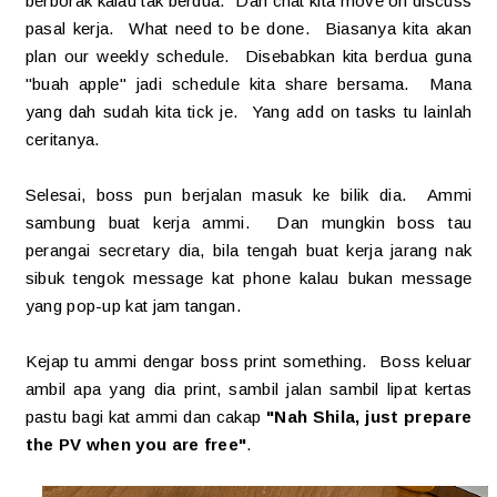
berborak kalau tak berdua. Dah chat kita move on discuss
pasal kerja. What need to be done. Biasanya kita akan
plan our weekly schedule. Disebabkan kita berdua guna
"buah apple" jadi schedule kita share bersama. Mana
yang dah sudah kita tick je. Yang add on tasks tu lainlah
ceritanya.
Selesai, boss pun berjalan masuk ke bilik dia. Ammi
sambung buat kerja ammi. Dan mungkin boss tau
perangai secretary dia, bila tengah buat kerja jarang nak
sibuk tengok message kat phone kalau bukan message
yang pop-up kat jam tangan.
Kejap tu ammi dengar boss print something. Boss keluar
ambil apa yang dia print, sambil jalan sambil lipat kertas
pastu bagi kat ammi dan cakap
"Nah Shila, just prepare
the PV when you are free"
.