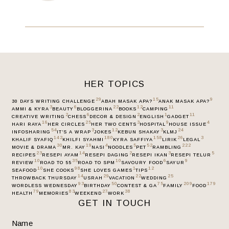
HER TOPICS
29
15
9
30 DAYS WRITING CHALLENGE
ABAH MASAK APA?
ANAK MASAK APA?
3
6
22
12
11
AMMI & KYRA
BEAUTY
BLOGGERINA
BOOKS
CAMPING
2
6
2
1
11
CREATIVE WRITING
CHESS
DECOR & DESIGN
ENGLISH
GADGET
16
25
3
9
4
HARI RAYA
HER CIRCLES
HER TWO CENTS
HOSPITAL
HOUSE ISSUE
54
3
12
3
24
INFOSHARING
IT’S A WRAP
JOKES
KEBUN SHAKAY
KLMJ
142
180
158
26
3
KHALIF SYAFIQ
KHILFI SYAHMI
KYRA SAFFIYA
LIRIK
LEGAL
30
19
4
5
52
222
MOVIE & DRAMA
MR. KAY
NASI
NOODLES
PET
RAMBLING
23
14
2
3
5
RECIPES
RESEPI AYAM
RESEPI DAGING
RESEPI IKAN
RESEPI TELUR
10
35
10
6
9
REVIEW
ROAD TO 55
ROAD TO SPM
SAVOURY FOOD
SAYUR
10
98
1
12
SEAFOOD
SHE COOKS
SHE LOVES GAMES
TIPS
14
29
22
25
THROWBACK THURSDAY
USRAH
VACATION
WEDDING
93
50
75
209
179
WORDLESS WEDNESDAY
BIRTHDAY
CONTEST & GA
FAMILY
FOOD
79
83
27
38
HEALTH
MEMORIES
WEEKEND
WORK
GET IN TOUCH
Name