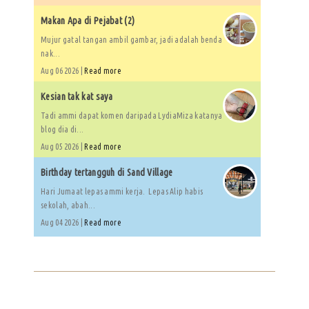
Makan Apa di Pejabat (2)
Mujur gatal tangan ambil gambar, jadi adalah benda
nak...
Aug 06 2026 |
Read more
Kesian tak kat saya
Tadi ammi dapat komen daripada LydiaMiza katanya
blog dia di...
Aug 05 2026 |
Read more
Birthday tertangguh di Sand Village
Hari Jumaat lepas ammi kerja. Lepas Alip habis
sekolah, abah...
Aug 04 2026 |
Read more