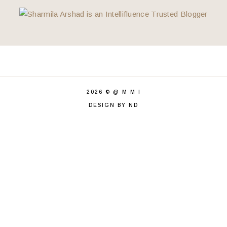
Wordless Wednesday 82
Hari Ahad Buat Apa
Lunch Di Syifa Cendol, Mantin
Makan Di Kantor
Menerokai Dunia Baharu
Buah Benyek
Demimu Mata
2026 ©
@ M M I
Patriotik Betul Ni
DESIGN BY ND
Frozen Shrimp
Saya Tak Segigih Itu
Bila Boss Tak Ada
Tamat Sudah PDPR
Makan Di Taipan 2 Senawang
Buat Foot Scrub Di Sg Wang Plaza
Resepi Kari Ikan
Shake Cara Ammi
Saya Pun Sarapan Juga
Cadar Pun Color Block Juga