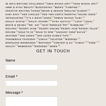
29
15
9
30 DAYS WRITING CHALLENGE
ABAH MASAK APA?
ANAK MASAK APA?
3
6
22
12
11
AMMI & KYRA
BEAUTY
BLOGGERINA
BOOKS
CAMPING
2
6
2
1
11
CREATIVE WRITING
CHESS
DECOR & DESIGN
ENGLISH
GADGET
16
25
3
9
4
HARI RAYA
HER CIRCLES
HER TWO CENTS
HOSPITAL
HOUSE ISSUE
54
3
12
3
24
INFOSHARING
IT’S A WRAP
JOKES
KEBUN SHAKAY
KLMJ
142
180
158
26
3
KHALIF SYAFIQ
KHILFI SYAHMI
KYRA SAFFIYA
LIRIK
LEGAL
30
19
4
5
52
222
MOVIE & DRAMA
MR. KAY
NASI
NOODLES
PET
RAMBLING
23
14
2
3
5
RECIPES
RESEPI AYAM
RESEPI DAGING
RESEPI IKAN
RESEPI TELUR
10
35
10
6
9
REVIEW
ROAD TO 55
ROAD TO SPM
SAVOURY FOOD
SAYUR
10
98
1
12
SEAFOOD
SHE COOKS
SHE LOVES GAMES
TIPS
14
29
22
25
THROWBACK THURSDAY
USRAH
VACATION
WEDDING
93
50
75
209
179
WORDLESS WEDNESDAY
BIRTHDAY
CONTEST & GA
FAMILY
FOOD
79
84
27
38
HEALTH
MEMORIES
WEEKEND
WORK
GET IN TOUCH
Name
Email
*
Message
*