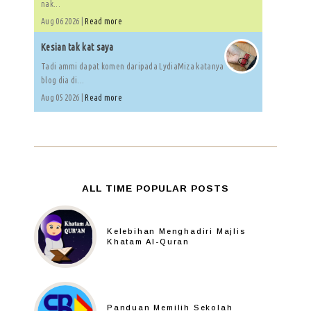
nak...
Aug 06 2026 |
Read more
Kesian tak kat saya
Tadi ammi dapat komen daripada LydiaMiza katanya
blog dia di...
Aug 05 2026 |
Read more
ALL TIME POPULAR POSTS
Kelebihan Menghadiri Majlis
Khatam Al-Quran
Panduan Memilih Sekolah