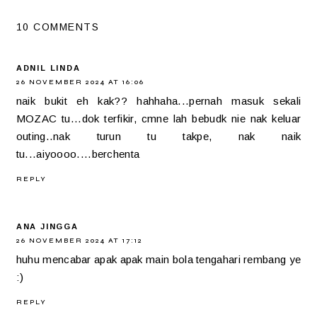
10 COMMENTS
ADNIL LINDA
26 NOVEMBER 2024 AT 16:06
naik bukit eh kak?? hahhaha...pernah masuk sekali
MOZAC tu...dok terfikir, cmne lah bebudk nie nak keluar
outing..nak turun tu takpe, nak naik
tu...aiyoooo....berchenta
REPLY
ANA JINGGA
26 NOVEMBER 2024 AT 17:12
huhu mencabar apak apak main bola tengahari rembang ye
:)
REPLY