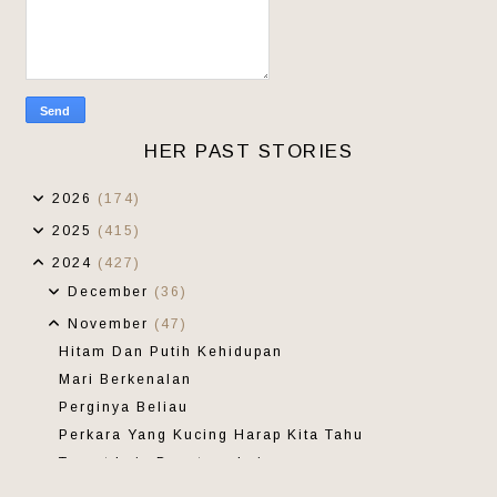
HER PAST STORIES
2026
(174)
2025
(415)
2024
(427)
December
(36)
November
(47)
Hitam Dan Putih Kehidupan
Mari Berkenalan
Perginya Beliau
Perkara Yang Kucing Harap Kita Tahu
Target Lain Dapatnya Lain
Khilfi Dan Robotnya