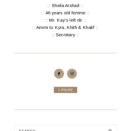
:: Sheila Arshad ::
:: 46 years old femme ::
:: Mr. Kay's left rib ::
:: Ammi to Kyra, Khilfi & Khalif ::
:: Secretary ::
1 ONLINE