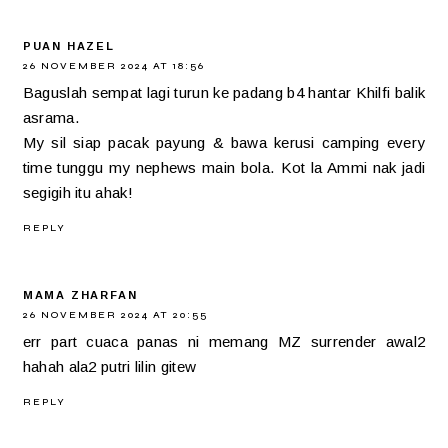
PUAN HAZEL
26 NOVEMBER 2024 AT 18:56
Baguslah sempat lagi turun ke padang b4 hantar Khilfi balik
asrama.
My sil siap pacak payung & bawa kerusi camping every
time tunggu my nephews main bola. Kot la Ammi nak jadi
segigih itu ahak!
REPLY
MAMA ZHARFAN
26 NOVEMBER 2024 AT 20:55
err part cuaca panas ni memang MZ surrender awal2
hahah ala2 putri lilin gitew
REPLY