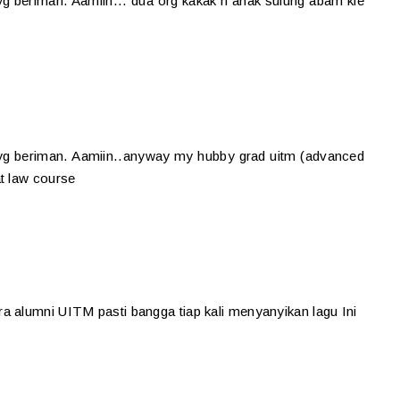
 beriman. Aamiin... dua org kakak n anak sulung abam kie
g beriman. Aamiin..anyway my hubby grad uitm (advanced
t law course
a alumni UITM pasti bangga tiap kali menyanyikan lagu Ini