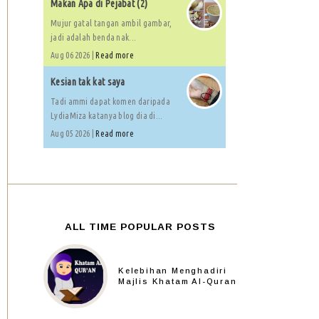
Makan Apa di Pejabat (2)
Mujur gatal tangan ambil gambar,
jadi adalah benda nak...
Aug 06 2026 |
Read more
Kesian tak kat saya
Tadi ammi dapat komen daripada
LydiaMiza katanya blog dia di...
Aug 05 2026 |
Read more
ALL TIME POPULAR POSTS
Kelebihan Menghadiri
Majlis Khatam Al-Quran