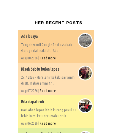
HER RECENT POSTS
Ada buaya
Tengah scroll Google Photos sebab
storage dah nak full. Ada...
Aug 08 2026 |
Read more
Kisah Sabtu bulan lepas
25.7.2026 - Hari lahir kakak ipar ammi
di JB. Kalau ammi 47...
Aug 07 2026 |
Read more
Bila dapat cuti
Hari Ahad lepas lebih kurang pukul 12
lebih kami keluar rumah untuk...
Aug 06 2026 |
Read more