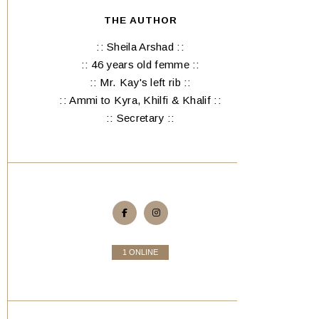
THE AUTHOR
:: Sheila Arshad ::
:: 46 years old femme ::
:: Mr. Kay's left rib ::
:: Ammi to Kyra, Khilfi & Khalif ::
:: Secretary ::
1 ONLINE