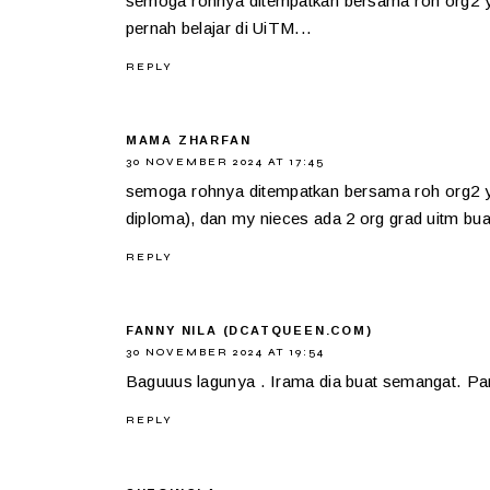
semoga rohnya ditempatkan bersama roh org2 yg
pernah belajar di UiTM...
REPLY
MAMA ZHARFAN
30 NOVEMBER 2024 AT 17:45
semoga rohnya ditempatkan bersama roh org2 y
diploma), dan my nieces ada 2 org grad uitm bua
REPLY
FANNY NILA (DCATQUEEN.COM)
30 NOVEMBER 2024 AT 19:54
Baguuus lagunya . Irama dia buat semangat. Par
REPLY