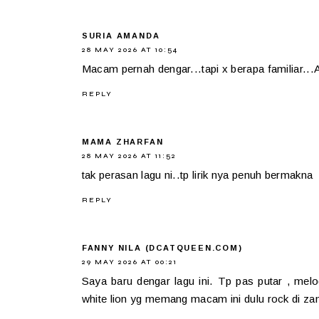
SURIA AMANDA
28 MAY 2026 AT 10:54
Macam pernah dengar...tapi x berapa familiar...Aba
REPLY
MAMA ZHARFAN
28 MAY 2026 AT 11:52
tak perasan lagu ni..tp lirik nya penuh bermakna
REPLY
FANNY NILA (DCATQUEEN.COM)
29 MAY 2026 AT 00:21
Saya baru dengar lagu ini. Tp pas putar , mel
white lion yg memang macam ini dulu rock di za