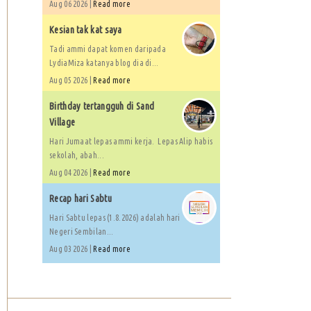
Aug 06 2026 |
Read more
Kesian tak kat saya
Tadi ammi dapat komen daripada
LydiaMiza katanya blog dia di...
Aug 05 2026 |
Read more
Birthday tertangguh di Sand
Village
Hari Jumaat lepas ammi kerja. Lepas Alip habis
sekolah, abah...
Aug 04 2026 |
Read more
Recap hari Sabtu
Hari Sabtu lepas (1.8.2026) adalah hari
Negeri Sembilan...
Aug 03 2026 |
Read more