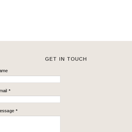
GET IN TOUCH
ame
mail
*
essage
*