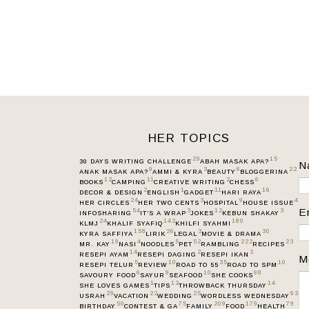
HER TOPICS
29
15
30 DAYS WRITING CHALLENGE
ABAH MASAK APA?
N
9
3
6
22
ANAK MASAK APA?
AMMI & KYRA
BEAUTY
BLOGGERINA
12
11
2
6
BOOKS
CAMPING
CREATIVE WRITING
CHESS
2
1
11
16
DECOR & DESIGN
ENGLISH
GADGET
HARI RAYA
24
3
9
4
HER CIRCLES
HER TWO CENTS
HOSPITAL
HOUSE ISSUE
E
54
3
12
3
INFOSHARING
IT’S A WRAP
JOKES
KEBUN SHAKAY
24
142
180
KLMJ
KHALIF SYAFIQ
KHILFI SYAHMI
158
26
3
30
KYRA SAFFIYA
LIRIK
LEGAL
MOVIE & DRAMA
19
4
5
52
222
23
MR. KAY
NASI
NOODLES
PET
RAMBLING
RECIPES
14
2
3
RESEPI AYAM
RESEPI DAGING
RESEPI IKAN
M
5
10
35
10
RESEPI TELUR
REVIEW
ROAD TO 55
ROAD TO SPM
6
9
10
98
SAVOURY FOOD
SAYUR
SEAFOOD
SHE COOKS
1
12
14
SHE LOVES GAMES
TIPS
THROWBACK THURSDAY
29
22
25
93
USRAH
VACATION
WEDDING
WORDLESS WEDNESDAY
50
75
209
179
79
BIRTHDAY
CONTEST & GA
FAMILY
FOOD
HEALTH