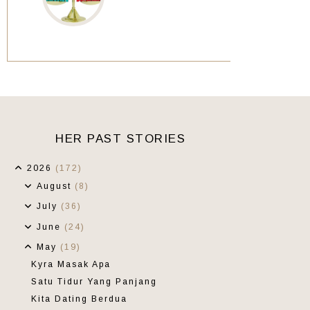
HER PAST STORIES
2026
(172)
August
(8)
July
(36)
June
(24)
May
(19)
Kyra Masak Apa
Satu Tidur Yang Panjang
Kita Dating Berdua