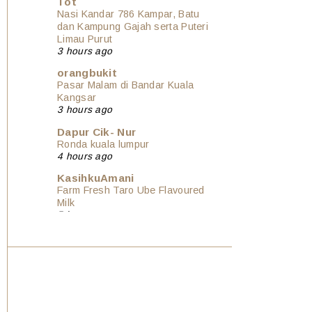
Tot
Nasi Kandar 786 Kampar, Batu
dan Kampung Gajah serta Puteri
Limau Purut
3 hours ago
orangbukit
Pasar Malam di Bandar Kuala
Kangsar
3 hours ago
Dapur Cik- Nur
Ronda kuala lumpur
4 hours ago
KasihkuAmani
Farm Fresh Taro Ube Flavoured
Milk
5 hours ago
Show All