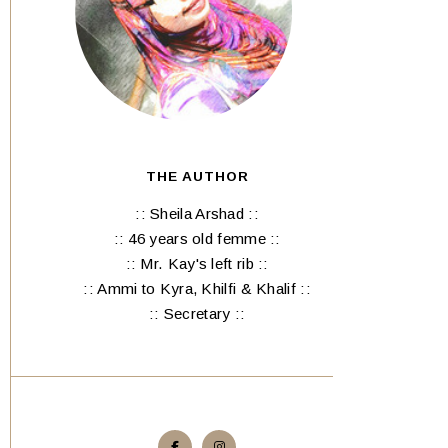
THE AUTHOR
:: Sheila Arshad ::
:: 46 years old femme ::
:: Mr. Kay's left rib ::
:: Ammi to Kyra, Khilfi & Khalif ::
:: Secretary ::