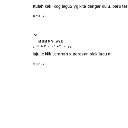
Itulah kak, kdg lagu2 yg kita dengar dulu, baru te
REPLY
MUMMY_AYU
3 JUNE 2026 AT 14:55
laju je klik..emmm x perasan plak lagu ni
REPLY