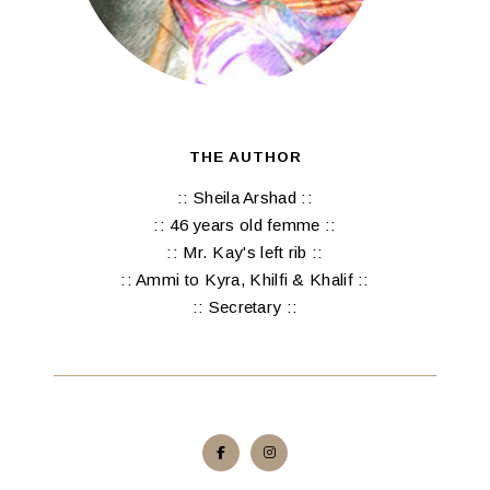
THE AUTHOR
:: Sheila Arshad ::
:: 46 years old femme ::
:: Mr. Kay's left rib ::
:: Ammi to Kyra, Khilfi & Khalif ::
:: Secretary ::