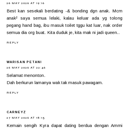
26 MAY 2026 AT 19:16
Best kan sesekali berdating -& bonding dgn anak. Mcm
anak² saya semua lelaki, kalau keluar ada yg tolong
pegang hand bag, ibu masuk toilet tggu kat luar, nak order
semua dia org buat. Kita duduk je, kita mak ni jadi queen..
REPLY
WARISAN PETANI
26 MAY 2026 AT 22:46
Selamat menonton.
Dah berkurun lamanya wak tak masuk pawagam.
REPLY
CARNEYZ
27 MAY 2026 AT 18:15
Kemain sengih Kyra dapat dating berdua dengan Ammi