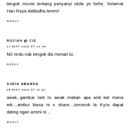
tengok movie tentang penyanyi idola ye hehe. Selamat
Hari Raya Aidiladha Ammi!
REPLY
ROZIAH @ CIE
27 MAY 2026 AT 22:00
MJ rindu nak tengok dia menari tu.
REPLY
SURIA AMANDA
28 MAY 2026 AT 10:57
awak..gambar last tu awak makan apa and kat mana
erk...amboi biasa ni x share...seronok la Kyra dapat
dating ngan ammi ni...
REPLY