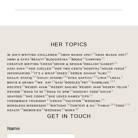
HER TOPICS
29
15
9
30 DAYS WRITING CHALLENGE
ABAH MASAK APA?
ANAK MASAK APA?
3
6
22
12
11
AMMI & KYRA
BEAUTY
BLOGGERINA
BOOKS
CAMPING
2
6
2
1
11
CREATIVE WRITING
CHESS
DECOR & DESIGN
ENGLISH
GADGET
16
25
3
9
4
HARI RAYA
HER CIRCLES
HER TWO CENTS
HOSPITAL
HOUSE ISSUE
54
3
12
3
24
INFOSHARING
IT’S A WRAP
JOKES
KEBUN SHAKAY
KLMJ
142
180
158
26
3
KHALIF SYAFIQ
KHILFI SYAHMI
KYRA SAFFIYA
LIRIK
LEGAL
30
19
4
5
52
222
MOVIE & DRAMA
MR. KAY
NASI
NOODLES
PET
RAMBLING
23
14
2
3
5
RECIPES
RESEPI AYAM
RESEPI DAGING
RESEPI IKAN
RESEPI TELUR
10
35
10
6
9
REVIEW
ROAD TO 55
ROAD TO SPM
SAVOURY FOOD
SAYUR
10
98
1
12
SEAFOOD
SHE COOKS
SHE LOVES GAMES
TIPS
14
29
22
25
THROWBACK THURSDAY
USRAH
VACATION
WEDDING
93
50
75
209
179
WORDLESS WEDNESDAY
BIRTHDAY
CONTEST & GA
FAMILY
FOOD
79
84
27
38
HEALTH
MEMORIES
WEEKEND
WORK
GET IN TOUCH
Name