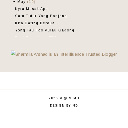
May
(19)
Kyra Masak Apa
Satu Tidur Yang Panjang
Kita Dating Berdua
Yong Tau Foo Pulau Gadong
First Time Naik ETS
Hari Sabtu Kami
Minggu Lepas
Berkhemah Di Deru Alam Campsite
Kena Paksa Belajar
One Down
Beriani In The House
PA Abah
Giveaway Kerajaan Kelapa 2.0
2026 ©
@ M M I
Sesekali Tuan Tanah Masak
DESIGN BY ND
Download Semula BookDoc
Segmen Pencarian Bloglist
Minum Petang Di Kafe Harum Kopi