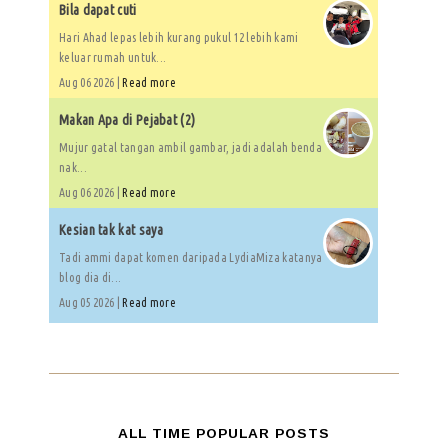
Bila dapat cuti
Hari Ahad lepas lebih kurang pukul 12 lebih kami
keluar rumah untuk...
Aug 06 2026 |
Read more
Makan Apa di Pejabat (2)
Mujur gatal tangan ambil gambar, jadi adalah benda
nak...
Aug 06 2026 |
Read more
Kesian tak kat saya
Tadi ammi dapat komen daripada LydiaMiza katanya
blog dia di...
Aug 05 2026 |
Read more
ALL TIME POPULAR POSTS