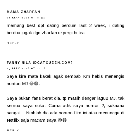
MAMA ZHARFAN
28 MAY 2026 AT 11:53
memang best dpt dating berdua! last 2 week, i dating
berdua jugak dgn zharfan ie pergi hi tea
REPLY
FANNY NILA (DCATQUEEN.COM)
29 MAY 2026 AT 00:18
Saya kira mata kakak agak sembab Krn habis menangis
nonton MJ 😅😅.
Saya bukan fans berat dia, tp masih dengar lagu2 MJ, tak
semua saya suka. Cuma adik saya nomor 2, sukaaaa
sangat... Ntahlah dia ada nonton film ini atau menunggu di
Netflix saja macam saya 😅😅
REPLY