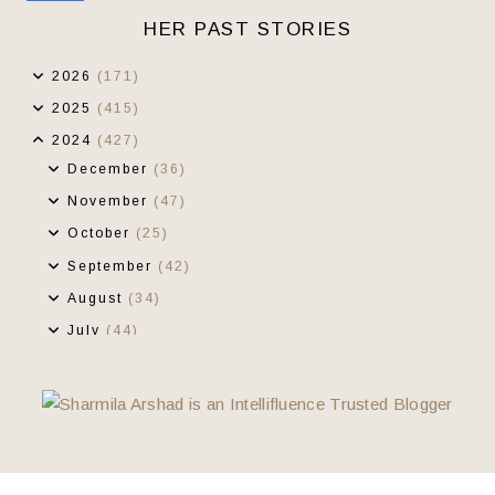
HER PAST STORIES
2026
(171)
2025
(415)
2024
(427)
December
(36)
November
(47)
October
(25)
September
(42)
August
(34)
July
(44)
June
(32)
May
(27)
April
(30)
March
(36)
February
(28)