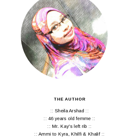
THE AUTHOR
:: Sheila Arshad ::
:: 46 years old femme ::
:: Mr. Kay's left rib ::
:: Ammi to Kyra, Khilfi & Khalif ::