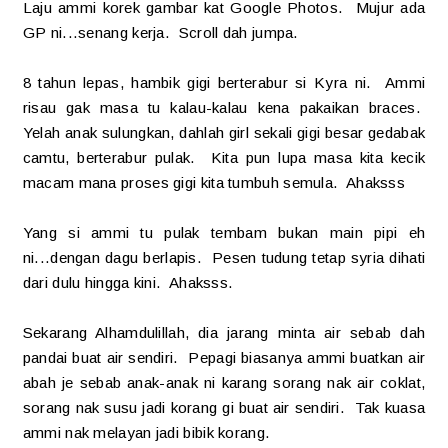
Laju ammi korek gambar kat Google Photos. Mujur ada
GP ni...senang kerja. Scroll dah jumpa.
8 tahun lepas, hambik gigi berterabur si Kyra ni. Ammi
risau gak masa tu kalau-kalau kena pakaikan braces.
Yelah anak sulungkan, dahlah girl sekali gigi besar gedabak
camtu, berterabur pulak. Kita pun lupa masa kita kecik
macam mana proses gigi kita tumbuh semula. Ahaksss
Yang si ammi tu pulak tembam bukan main pipi eh
ni...dengan dagu berlapis. Pesen tudung tetap syria dihati
dari dulu hingga kini. Ahaksss.
Sekarang Alhamdulillah, dia jarang minta air sebab dah
pandai buat air sendiri. Pepagi biasanya ammi buatkan air
abah je sebab anak-anak ni karang sorang nak air coklat,
sorang nak susu jadi korang gi buat air sendiri. Tak kuasa
ammi nak melayan jadi bibik korang.