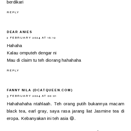
berdikari
REPLY
DEAR ANIES
2 FEBRUARY 2024 AT 16:12
Hahaha
Kalau omputeh dengar ni
Mau di claim tu teh diorang hahahaha
REPLY
FANNY NILA (DCATQUEEN.COM)
3 FEBRUARY 2024 AT 00:01
Hahahahaha ntahlaah. Teh orang putih bukannya macam
black tea, earl gray, saya rasa jarang liat Jasmine tea di
eropa. Kebanyakan ini teh asia 😄.