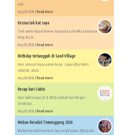
nak...
Aug 06 2026 |
Read more
Kesian tak kat saya
Tadi ammi dapat komen daripada LydiaMiza katanya
blog dia di...
Aug 05 2026 |
Read more
Birthday tertangguh di Sand Village
Hari Jumaat lepas ammi kerja. Lepas Alip habis
sekolah, abah...
Aug 04 2026 |
Read more
Recap hari Sabtu
Hari Sabtu lepas (1.8.2026) adalah hari Negeri
Sembilan...
Aug 03 2026 |
Read more
Makan Beradat Temenggung 2026
Makan beradat kembali lagi untuk tahun 2026 pada