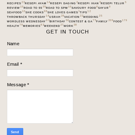
23
14
2
3
5
RECIPES
RESEPI AYAM
RESEPI DAGING
RESEPI IKAN
RESEPI TELUR
10
35
10
6
9
REVIEW
ROAD TO 55
ROAD TO SPM
SAVOURY FOOD
SAYUR
10
98
1
12
SEAFOOD
SHE COOKS
SHE LOVES GAMES
TIPS
14
29
22
25
THROWBACK THURSDAY
USRAH
VACATION
WEDDING
93
50
75
209
179
WORDLESS WEDNESDAY
BIRTHDAY
CONTEST & GA
FAMILY
FOOD
79
83
27
38
HEALTH
MEMORIES
WEEKEND
WORK
GET IN TOUCH
Name
Email
*
Message
*