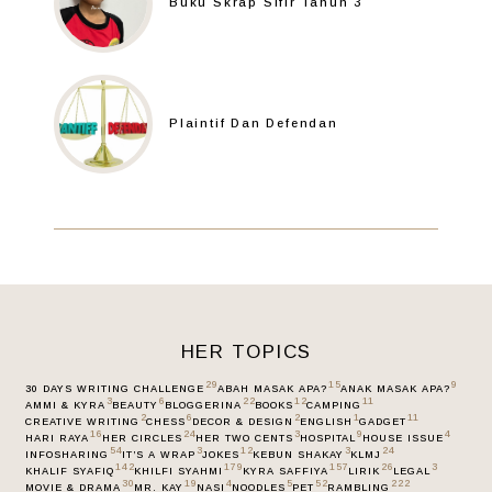
Buku Skrap Sifir Tahun 3
Plaintif Dan Defendan
HER TOPICS
29
15
9
30 DAYS WRITING CHALLENGE
ABAH MASAK APA?
ANAK MASAK APA?
3
6
22
12
11
AMMI & KYRA
BEAUTY
BLOGGERINA
BOOKS
CAMPING
2
6
2
1
11
CREATIVE WRITING
CHESS
DECOR & DESIGN
ENGLISH
GADGET
16
24
3
9
4
HARI RAYA
HER CIRCLES
HER TWO CENTS
HOSPITAL
HOUSE ISSUE
54
3
12
3
24
INFOSHARING
IT’S A WRAP
JOKES
KEBUN SHAKAY
KLMJ
142
179
157
26
3
KHALIF SYAFIQ
KHILFI SYAHMI
KYRA SAFFIYA
LIRIK
LEGAL
30
19
4
5
52
222
MOVIE & DRAMA
MR. KAY
NASI
NOODLES
PET
RAMBLING