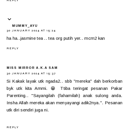
REPLY
MUMMY_AYU
30 JANUARY 2024 AT 15:24
ha ha..jasmine tea .. tea org putih yer.. mcm2 kan
REPLY
MISS MIRROR A.K.A SAM
30 JANUARY 2024 AT 15:37
Si Kakak layak utk ngada2.. sbb "mereka" dah berkorban
byk utk kita Ammi. 😁 Ttiba teringat pesanan Pakar
Parenting.. "Sayangilah (fahamilah) anak sulong anda.
Insha Allah mereka akan menyayangi adik2nya.". Pesanan
utk diri sendiri juga ni.
REPLY