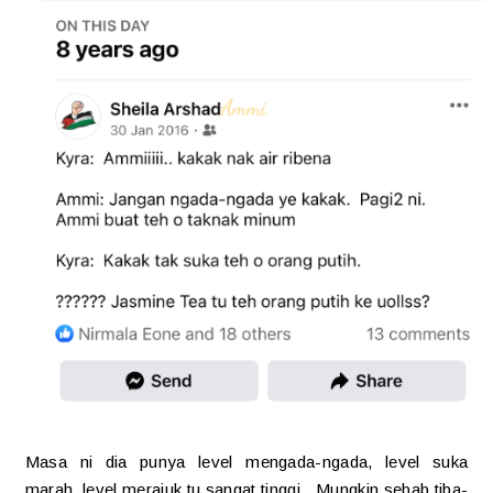
Masa ni dia punya level mengada-ngada, level suka
marah, level merajuk tu sangat tinggi. Mungkin sebab tiba-