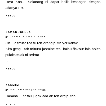
Best Kan... Sekarang ni dapat balik kenangan dengan
adanya FB.
REPLY
NAMAKUCELLA
30 JANUARY 2024 AT 21:26
Oh..Jasmine tea tu teh orang putih yer kakak...
Kita geng ..tak minum jasmine tea..kalau flavour lain boleh
pulakntekak ni terima
..
REPLY
KAKMIM
31 JANUARY 2024 AT 08:35
Hahaha... br tau jugak ada air teh org puteh
REPLY