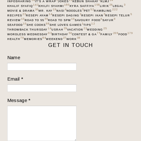
54
3
12
3
24
INFOSHARING
IT’S A WRAP
JOKES
KEBUN SHAKAY
KLMJ
142
180
158
26
3
KHALIF SYAFIQ
KHILFI SYAHMI
KYRA SAFFIYA
LIRIK
LEGAL
30
19
4
5
52
222
MOVIE & DRAMA
MR. KAY
NASI
NOODLES
PET
RAMBLING
23
14
2
3
5
RECIPES
RESEPI AYAM
RESEPI DAGING
RESEPI IKAN
RESEPI TELUR
10
35
10
6
9
REVIEW
ROAD TO 55
ROAD TO SPM
SAVOURY FOOD
SAYUR
10
98
1
12
SEAFOOD
SHE COOKS
SHE LOVES GAMES
TIPS
14
29
22
25
THROWBACK THURSDAY
USRAH
VACATION
WEDDING
93
50
75
209
179
WORDLESS WEDNESDAY
BIRTHDAY
CONTEST & GA
FAMILY
FOOD
79
84
27
38
HEALTH
MEMORIES
WEEKEND
WORK
GET IN TOUCH
Name
Email
*
Message
*