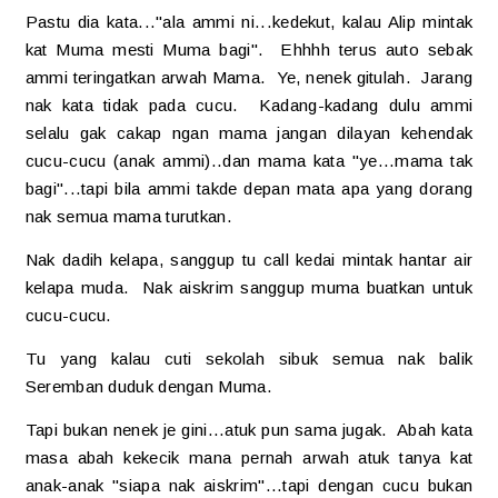
Pastu dia kata..."ala ammi ni...kedekut, kalau Alip mintak
kat Muma mesti Muma bagi". Ehhhh terus auto sebak
ammi teringatkan arwah Mama. Ye, nenek gitulah. Jarang
nak kata tidak pada cucu. Kadang-kadang dulu ammi
selalu gak cakap ngan mama jangan dilayan kehendak
cucu-cucu (anak ammi)..dan mama kata "ye...mama tak
bagi"...tapi bila ammi takde depan mata apa yang dorang
nak semua mama turutkan.
Nak dadih kelapa, sanggup tu call kedai mintak hantar air
kelapa muda. Nak aiskrim sanggup muma buatkan untuk
cucu-cucu.
Tu yang kalau cuti sekolah sibuk semua nak balik
Seremban duduk dengan Muma.
Tapi bukan nenek je gini...atuk pun sama jugak. Abah kata
masa abah kekecik mana pernah arwah atuk tanya kat
anak-anak "siapa nak aiskrim"...tapi dengan cucu bukan