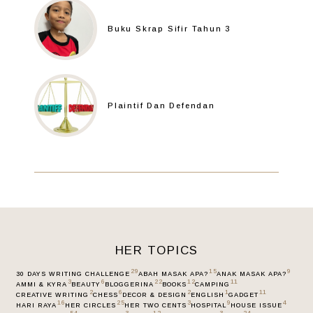
Buku Skrap Sifir Tahun 3
Plaintif Dan Defendan
HER TOPICS
29
15
9
30 DAYS WRITING CHALLENGE
ABAH MASAK APA?
ANAK MASAK APA?
3
6
22
12
11
AMMI & KYRA
BEAUTY
BLOGGERINA
BOOKS
CAMPING
2
6
2
1
11
CREATIVE WRITING
CHESS
DECOR & DESIGN
ENGLISH
GADGET
16
25
3
9
4
HARI RAYA
HER CIRCLES
HER TWO CENTS
HOSPITAL
HOUSE ISSUE