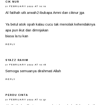
CIK NUR
21 FEBRUARY 2022 AT 10:16
Al fatihah utk arwah2 ibubapa Amni dan ciknur jga
Ya betul atok opah kalau cucu tak menolak kehendaknya
apa pun ikut dan dimnjakan
biasa la tu kan
REPLY
SYAZZ RAHIM
21 FEBRUARY 2022 AT 10:18
Semoga semuanya dirahmati Allah
REPLY
PERDU CINTA
21 FEBRUARY 2022 AT 12:51