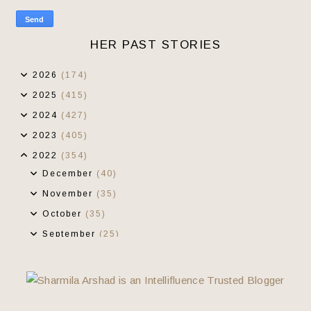
HER PAST STORIES
2026
(174)
2025
(415)
2024
(427)
2023
(405)
2022
(354)
December
(40)
November
(35)
October
(35)
September
(25)
August
(20)
July
(17)
June
(30)