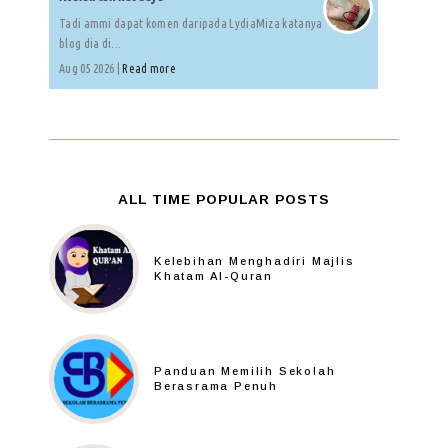
Tadi ammi dapat komen daripada LydiaMiza katanya
blog dia di...
Aug 05 2026 |
Read more
ALL TIME POPULAR POSTS
Kelebihan Menghadiri Majlis
Khatam Al-Quran
Panduan Memilih Sekolah
Berasrama Penuh