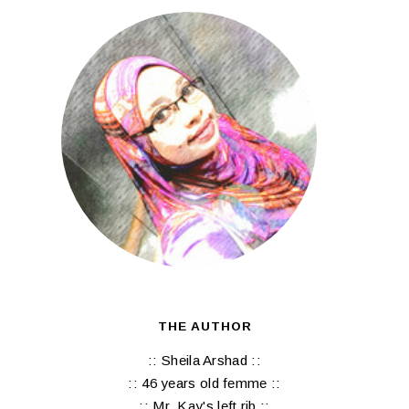
THE AUTHOR
:: Sheila Arshad ::
:: 46 years old femme ::
:: Mr. Kay's left rib ::