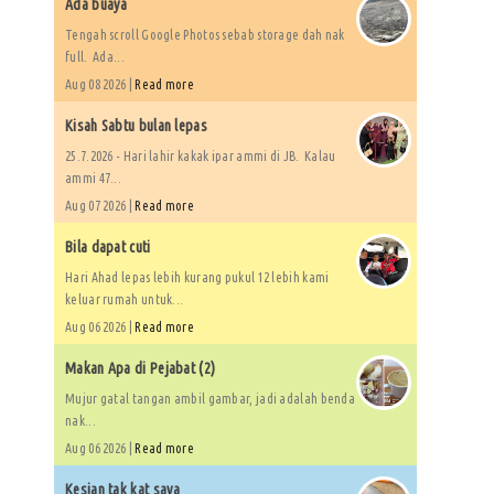
Ada buaya
Tengah scroll Google Photos sebab storage dah nak
full. Ada...
Aug 08 2026 |
Read more
Kisah Sabtu bulan lepas
25.7.2026 - Hari lahir kakak ipar ammi di JB. Kalau
ammi 47...
Aug 07 2026 |
Read more
Bila dapat cuti
Hari Ahad lepas lebih kurang pukul 12 lebih kami
keluar rumah untuk...
Aug 06 2026 |
Read more
Makan Apa di Pejabat (2)
Mujur gatal tangan ambil gambar, jadi adalah benda
nak...
Aug 06 2026 |
Read more
Kesian tak kat saya