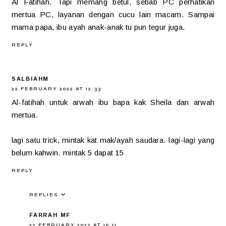
Al Fatihah. Tapi memang betul, sebab PC perhatikan
mertua PC, layanan dengan cucu lain macam. Sampai
mama papa, ibu ayah anak-anak tu pun tegur juga.
REPLY
SALBIAHM
22 FEBRUARY 2022 AT 12:33
Al-fatihah untuk arwah ibu bapa kak Sheila dan arwah
mertua.
lagi satu trick, mintak kat mak/ayah saudara. lagi-lagi yang
belum kahwin. mintak 5 dapat 15
REPLY
REPLIES
FARRAH MF
22 FEBRUARY 2022 AT 16:11