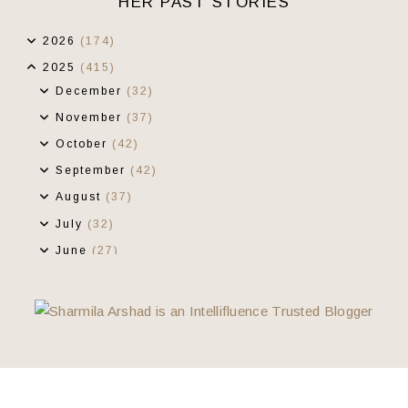
HER PAST STORIES
2026
(174)
2025
(415)
December
(32)
November
(37)
October
(42)
September
(42)
August
(37)
July
(32)
June
(27)
May
(38)
April
(22)
March
(28)
February
(39)
January
(39)
Tiada Tajuk