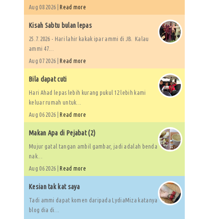
Aug 08 2026 |
Read more
Kisah Sabtu bulan lepas
25.7.2026 - Hari lahir kakak ipar ammi di JB. Kalau
ammi 47...
Aug 07 2026 |
Read more
Bila dapat cuti
Hari Ahad lepas lebih kurang pukul 12 lebih kami
keluar rumah untuk...
Aug 06 2026 |
Read more
Makan Apa di Pejabat (2)
Mujur gatal tangan ambil gambar, jadi adalah benda
nak...
Aug 06 2026 |
Read more
Kesian tak kat saya
Tadi ammi dapat komen daripada LydiaMiza katanya
blog dia di...