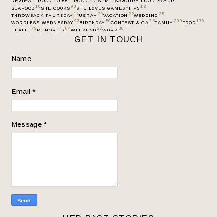
REVIEW
ROAD TO 55
ROAD TO SPM
SAVOURY FOOD
SAYUR
10
98
1
12
SEAFOOD
SHE COOKS
SHE LOVES GAMES
TIPS
14
29
22
25
THROWBACK THURSDAY
USRAH
VACATION
WEDDING
93
50
75
209
179
WORDLESS WEDNESDAY
BIRTHDAY
CONTEST & GA
FAMILY
FOOD
79
84
27
38
HEALTH
MEMORIES
WEEKEND
WORK
GET IN TOUCH
Name
Email
*
Message
*