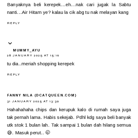
Banyaknya beli kerepek...eh...nak cari jugak la Sabtu
nanti...Air Hitam ye? kalau la cik abg tu nak melayan kang
REPLY
MUMMY_AYU
28 JANUARY 2025 AT 15:16
tu dia..meriah shopping kerepek
REPLY
FANNY NILA (DCATQUEEN.COM)
31 JANUARY 2025 AT 13:39
Hahahahaha chips dan kerupuk kalo di rumah saya juga
tak pernah lama. Habis sekejab. Pdhl kdg saya beli banyak
utk stok 1 bulan lah. Tak sampai 1 bulan dah hilang semua
😅. Masuk perut.. 🤭