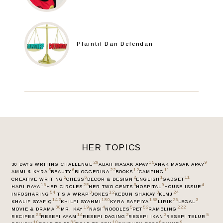
Plaintif Dan Defendan
HER TOPICS
29
15
9
30 DAYS WRITING CHALLENGE
ABAH MASAK APA?
ANAK MASAK APA?
3
6
22
12
11
AMMI & KYRA
BEAUTY
BLOGGERINA
BOOKS
CAMPING
2
6
2
1
11
CREATIVE WRITING
CHESS
DECOR & DESIGN
ENGLISH
GADGET
16
25
3
9
4
HARI RAYA
HER CIRCLES
HER TWO CENTS
HOSPITAL
HOUSE ISSUE
54
3
12
3
24
INFOSHARING
IT’S A WRAP
JOKES
KEBUN SHAKAY
KLMJ
142
180
158
26
3
KHALIF SYAFIQ
KHILFI SYAHMI
KYRA SAFFIYA
LIRIK
LEGAL
30
19
4
5
52
222
MOVIE & DRAMA
MR. KAY
NASI
NOODLES
PET
RAMBLING
23
14
2
3
5
RECIPES
RESEPI AYAM
RESEPI DAGING
RESEPI IKAN
RESEPI TELUR
10
35
10
6
9