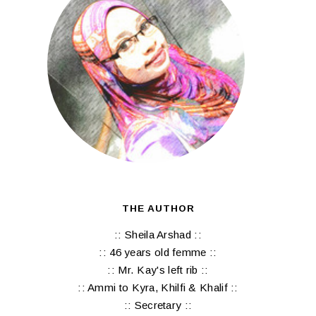
THE AUTHOR
:: Sheila Arshad ::
:: 46 years old femme ::
:: Mr. Kay's left rib ::
:: Ammi to Kyra, Khilfi & Khalif ::
:: Secretary ::