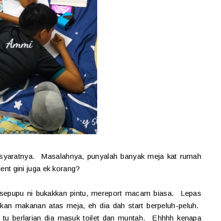
tu syaratnya. Masalahnya, punyalah banyak meja kat rumah
t gini juga ek korang?
ua sepupu ni bukakkan pintu, mereport macam biasa. Lepas
apkan makanan atas meja, eh dia dah start berpeluh-peluh.
u berlarian dia masuk toilet dan muntah. Ehhhh kenapa