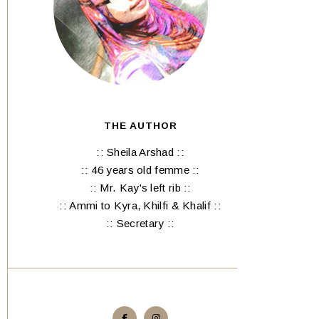
THE AUTHOR
:: Sheila Arshad ::
:: 46 years old femme ::
:: Mr. Kay's left rib ::
:: Ammi to Kyra, Khilfi & Khalif ::
:: Secretary ::