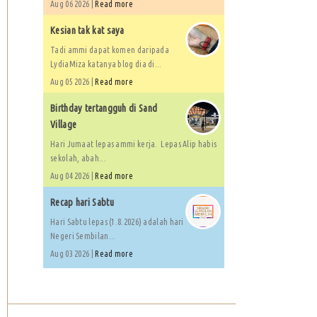
Aug 06 2026 |
Read more
Kesian tak kat saya
Tadi ammi dapat komen daripada
LydiaMiza katanya blog dia di...
Aug 05 2026 |
Read more
Birthday tertangguh di Sand
Village
Hari Jumaat lepas ammi kerja. Lepas Alip habis
sekolah, abah...
Aug 04 2026 |
Read more
Recap hari Sabtu
Hari Sabtu lepas (1.8.2026) adalah hari
Negeri Sembilan...
Aug 03 2026 |
Read more