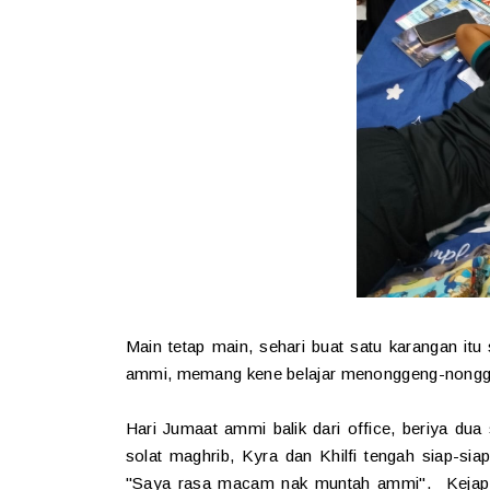
Main tetap main, sehari buat satu karangan i
ammi, memang kene belajar menonggeng-nonggen
Hari Jumaat ammi balik dari office, beriya d
solat maghrib, Kyra dan Khilfi tengah siap-si
"Saya rasa macam nak muntah ammi". Kejap t