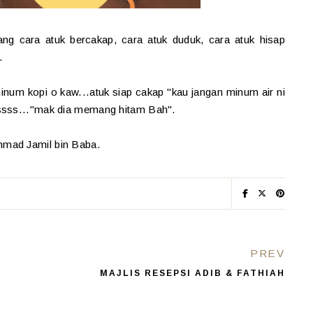
g cara atuk bercakap, cara atuk duduk, cara atuk hisap
.
um kopi o kaw...atuk siap cakap "kau jangan minum air ni
kssss..."mak dia memang hitam Bah".
mmad Jamil bin Baba.
PREV
MAJLIS RESEPSI ADIB & FATHIAH