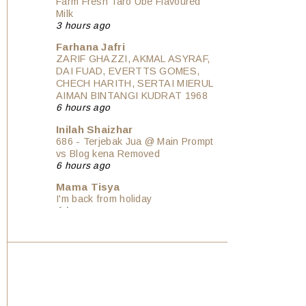
Farm Fresh Taro Ube Flavoured
Milk
3 hours ago
Farhana Jafri
ZARIF GHAZZI, AKMAL ASYRAF,
DAI FUAD, EVERTTS GOMES,
CHECH HARITH, SERTAI MIERUL
AIMAN BINTANGI KUDRAT 1968
6 hours ago
Inilah Shaizhar
686 - Terjebak Jua @ Main Prompt
vs Blog kena Removed
6 hours ago
Mama Tisya
I'm back from holiday
6 hours ago
Show All