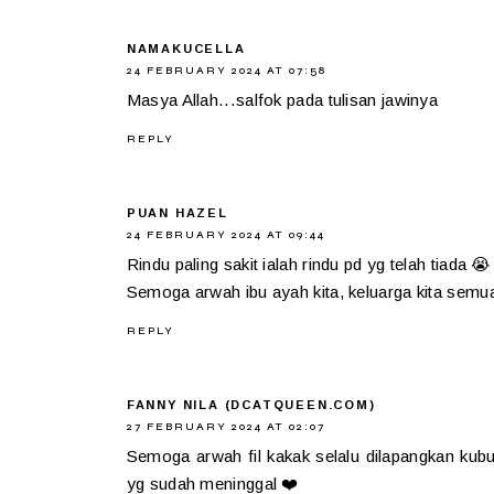
NAMAKUCELLA
24 FEBRUARY 2024 AT 07:58
Masya Allah...salfok pada tulisan jawinya
REPLY
PUAN HAZEL
24 FEBRUARY 2024 AT 09:44
Rindu paling sakit ialah rindu pd yg telah tiada 😭
Semoga arwah ibu ayah kita, keluarga kita semua
REPLY
FANNY NILA (DCATQUEEN.COM)
27 FEBRUARY 2024 AT 02:07
Semoga arwah fil kakak selalu dilapangkan kub
yg sudah meninggal ❤️