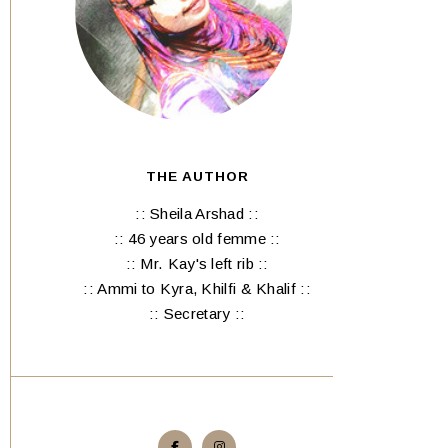
THE AUTHOR
:: Sheila Arshad ::
:: 46 years old femme ::
:: Mr. Kay's left rib ::
:: Ammi to Kyra, Khilfi & Khalif ::
:: Secretary ::