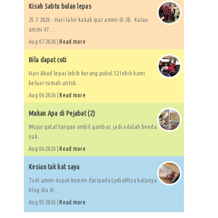
Kisah Sabtu bulan lepas
25.7.2026 - Hari lahir kakak ipar ammi di JB. Kalau
ammi 47...
Aug 07 2026 |
Read more
Bila dapat cuti
Hari Ahad lepas lebih kurang pukul 12 lebih kami
keluar rumah untuk...
Aug 06 2026 |
Read more
Makan Apa di Pejabat (2)
Mujur gatal tangan ambil gambar, jadi adalah benda
nak...
Aug 06 2026 |
Read more
Kesian tak kat saya
Tadi ammi dapat komen daripada LydiaMiza katanya
blog dia di...
Aug 05 2026 |
Read more