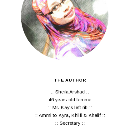
THE AUTHOR
:: Sheila Arshad ::
:: 46 years old femme ::
:: Mr. Kay's left rib ::
:: Ammi to Kyra, Khilfi & Khalif ::
:: Secretary ::