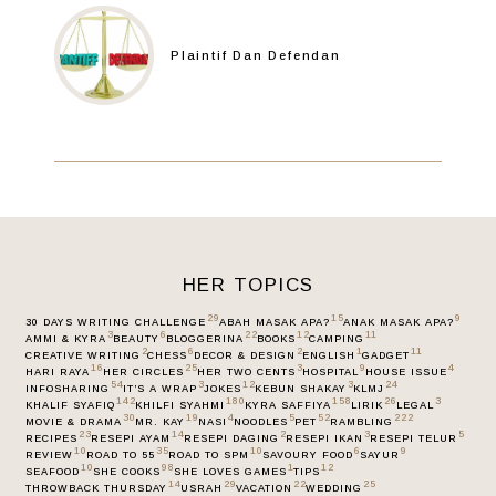
Plaintif Dan Defendan
HER TOPICS
29
15
9
30 DAYS WRITING CHALLENGE
ABAH MASAK APA?
ANAK MASAK APA?
3
6
22
12
11
AMMI & KYRA
BEAUTY
BLOGGERINA
BOOKS
CAMPING
2
6
2
1
11
CREATIVE WRITING
CHESS
DECOR & DESIGN
ENGLISH
GADGET
16
25
3
9
4
HARI RAYA
HER CIRCLES
HER TWO CENTS
HOSPITAL
HOUSE ISSUE
54
3
12
3
24
INFOSHARING
IT’S A WRAP
JOKES
KEBUN SHAKAY
KLMJ
142
180
158
26
3
KHALIF SYAFIQ
KHILFI SYAHMI
KYRA SAFFIYA
LIRIK
LEGAL
30
19
4
5
52
222
MOVIE & DRAMA
MR. KAY
NASI
NOODLES
PET
RAMBLING
23
14
2
3
5
RECIPES
RESEPI AYAM
RESEPI DAGING
RESEPI IKAN
RESEPI TELUR
10
35
10
6
9
REVIEW
ROAD TO 55
ROAD TO SPM
SAVOURY FOOD
SAYUR
10
98
1
12
SEAFOOD
SHE COOKS
SHE LOVES GAMES
TIPS
14
29
22
25
THROWBACK THURSDAY
USRAH
VACATION
WEDDING