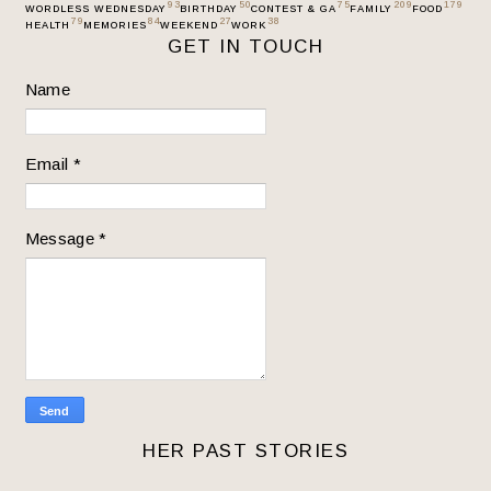
93
50
75
209
179
WORDLESS WEDNESDAY
BIRTHDAY
CONTEST & GA
FAMILY
FOOD
79
84
27
38
HEALTH
MEMORIES
WEEKEND
WORK
GET IN TOUCH
Name
Email
*
Message
*
HER PAST STORIES