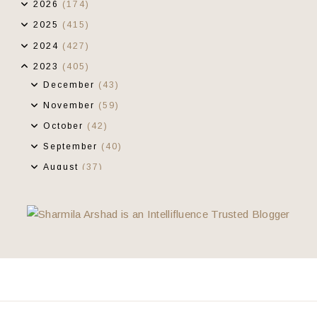
2026
(174)
2025
(415)
2024
(427)
2023
(405)
December
(43)
November
(59)
October
(42)
September
(40)
August
(37)
July
(36)
June
(25)
May
(22)
April
(17)
March
(14)
Rindu Bayang
Less Is More..