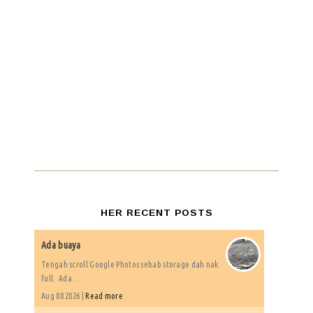
HER RECENT POSTS
Ada buaya
Tengah scroll Google Photos sebab storage dah nak
full. Ada...
Aug 08 2026 |
Read more