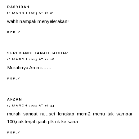
RASYIDAH
16 MARCH 2023 AT 12:01
wahh nampak menyelerakan!
REPLY
SERI KANDI TANAH JAUHAR
16 MARCH 2023 AT 12:28
Murahnya Ammi......
REPLY
AFZAN
17 MARCH 2023 AT 16:44
murah sangat ni...set lengkap mcm2 menu tak sampai
100,nak terjah jauh plk nk ke sana
REPLY