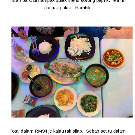
Tiba-tiba Ozil nampak pulak menu sotong paprik.. ehhhh
dia nak pulak. Hambik
Total dalam RM94 je kalau tak silap. Sebab set tu dalam