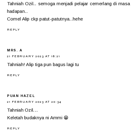
Tahniah Ozil.. semoga menjadi pelajar cemerlang di masa
hadapan..
Comel Alip ckp patut-patutnya..hehe
REPLY
MRS. A
21 FEBRUARY 2023 AT 18:21
Tahniah! Alip tiga pun bagus lagi tu
REPLY
PUAN HAZEL
21 FEBRUARY 2023 AT 20:34
Tahniah Ozil...
Keletah budaknya ni Ammi 😁
REPLY