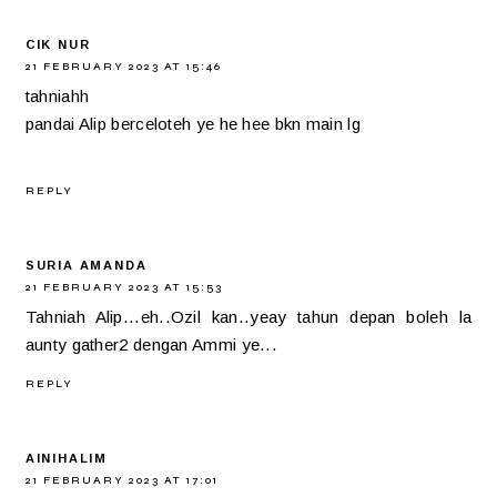
CIK NUR
21 FEBRUARY 2023 AT 15:46
tahniahh
pandai Alip berceloteh ye he hee bkn main lg
REPLY
SURIA AMANDA
21 FEBRUARY 2023 AT 15:53
Tahniah Alip...eh..Ozil kan..yeay tahun depan boleh la
aunty gather2 dengan Ammi ye...
REPLY
AINIHALIM
21 FEBRUARY 2023 AT 17:01