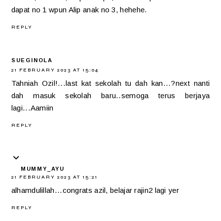
dapat no 1 wpun Alip anak no 3, hehehe.
REPLY
SUEGINOLA
21 FEBRUARY 2023 AT 15:04
Tahniah Ozil!...last kat sekolah tu dah kan...?next nanti
dah masuk sekolah baru..semoga terus berjaya
lagi...Aamiin
REPLY
MUMMY_AYU
21 FEBRUARY 2023 AT 15:21
alhamdulillah...congrats azil, belajar rajin2 lagi yer
REPLY