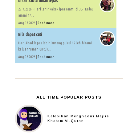
Kisah Sabtu bulan lepas
25.7.2026 - Hari lahir kakak ipar ammi di JB. Kalau
ammi 47...
Aug 07 2026 |
Read more
Bila dapat cuti
Hari Ahad lepas lebih kurang pukul 12 lebih kami
keluar rumah untuk...
Aug 06 2026 |
Read more
ALL TIME POPULAR POSTS
Kelebihan Menghadiri Majlis
Khatam Al-Quran