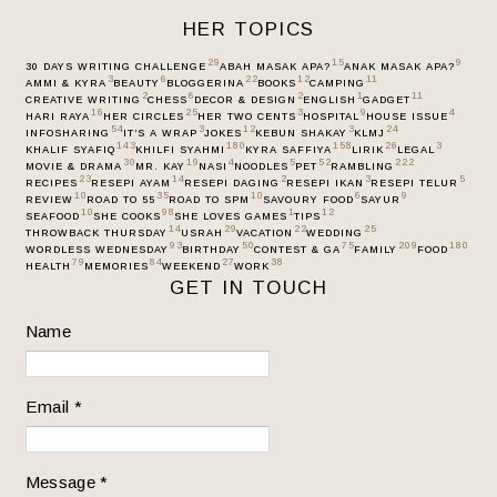
HER TOPICS
29
15
9
30 DAYS WRITING CHALLENGE
ABAH MASAK APA?
ANAK MASAK APA?
3
6
22
12
11
AMMI & KYRA
BEAUTY
BLOGGERINA
BOOKS
CAMPING
2
6
2
1
11
CREATIVE WRITING
CHESS
DECOR & DESIGN
ENGLISH
GADGET
16
25
3
9
4
HARI RAYA
HER CIRCLES
HER TWO CENTS
HOSPITAL
HOUSE ISSUE
54
3
12
3
24
INFOSHARING
IT’S A WRAP
JOKES
KEBUN SHAKAY
KLMJ
143
180
158
26
3
KHALIF SYAFIQ
KHILFI SYAHMI
KYRA SAFFIYA
LIRIK
LEGAL
30
19
4
5
52
222
MOVIE & DRAMA
MR. KAY
NASI
NOODLES
PET
RAMBLING
23
14
2
3
5
RECIPES
RESEPI AYAM
RESEPI DAGING
RESEPI IKAN
RESEPI TELUR
10
35
10
6
9
REVIEW
ROAD TO 55
ROAD TO SPM
SAVOURY FOOD
SAYUR
10
98
1
12
SEAFOOD
SHE COOKS
SHE LOVES GAMES
TIPS
14
29
22
25
THROWBACK THURSDAY
USRAH
VACATION
WEDDING
93
50
75
209
180
WORDLESS WEDNESDAY
BIRTHDAY
CONTEST & GA
FAMILY
FOOD
79
84
27
38
HEALTH
MEMORIES
WEEKEND
WORK
GET IN TOUCH
Name
Email
*
Message
*