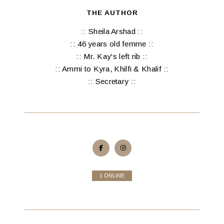
THE AUTHOR
:: Sheila Arshad ::
:: 46 years old femme ::
:: Mr. Kay's left rib ::
:: Ammi to Kyra, Khilfi & Khalif ::
:: Secretary ::
1 ONLINE