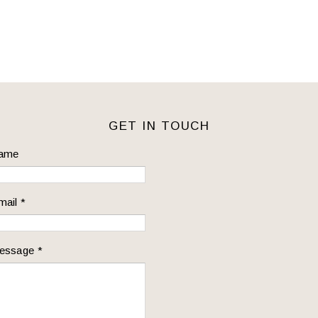
GET IN TOUCH
ame
mail
*
essage
*