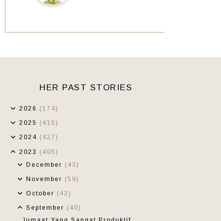
HER PAST STORIES
2026
(174)
2025
(415)
2024
(427)
2023
(405)
December
(43)
November
(59)
October
(42)
September
(40)
Jumaat Yang Sangat Produktif