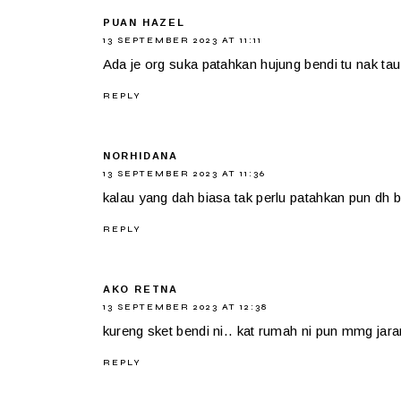
PUAN HAZEL
13 SEPTEMBER 2023 AT 11:11
Ada je org suka patahkan hujung bendi tu nak tau
REPLY
NORHIDANA
13 SEPTEMBER 2023 AT 11:36
kalau yang dah biasa tak perlu patahkan pun d
REPLY
AKO RETNA
13 SEPTEMBER 2023 AT 12:38
kureng sket bendi ni.. kat rumah ni pun mmg ja
REPLY