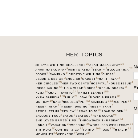
HER TOPICS
29
15
30 DAYS WRITING CHALLENGE
ABAH MASAK APA?
N
9
3
6
22
ANAK MASAK APA?
AMMI & KYRA
BEAUTY
BLOGGERINA
12
11
2
6
BOOKS
CAMPING
CREATIVE WRITING
CHESS
2
1
11
16
DECOR & DESIGN
ENGLISH
GADGET
HARI RAYA
25
3
9
4
HER CIRCLES
HER TWO CENTS
HOSPITAL
HOUSE ISSUE
E
54
3
12
3
INFOSHARING
IT’S A WRAP
JOKES
KEBUN SHAKAY
24
142
180
KLMJ
KHALIF SYAFIQ
KHILFI SYAHMI
158
26
3
30
KYRA SAFFIYA
LIRIK
LEGAL
MOVIE & DRAMA
19
4
5
52
222
23
MR. KAY
NASI
NOODLES
PET
RAMBLING
RECIPES
14
2
3
RESEPI AYAM
RESEPI DAGING
RESEPI IKAN
M
5
10
35
10
RESEPI TELUR
REVIEW
ROAD TO 55
ROAD TO SPM
6
9
10
98
SAVOURY FOOD
SAYUR
SEAFOOD
SHE COOKS
1
12
14
SHE LOVES GAMES
TIPS
THROWBACK THURSDAY
29
22
25
93
USRAH
VACATION
WEDDING
WORDLESS WEDNESDAY
50
75
209
179
79
BIRTHDAY
CONTEST & GA
FAMILY
FOOD
HEALTH
84
27
38
MEMORIES
WEEKEND
WORK