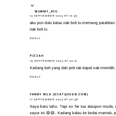
MUMMY_AYU
13 SEPTEMBER 2023 AT 16:30
aku pun dulu kalau nak beli tu memang patahkan h
nak beli tu
REPLY
PIZZAH
15 SEPTEMBER 2023 AT 00:01
Kadang beli yang dah pek tak dapat nak memilih.
REPLY
FANNY NILA (DCATQUEEN.COM)
17 SEPTEMBER 2023 AT 20:38
Saya baru tahu. Tapi so far tua ataupun muda,
sayur ini 😄😄. Kadang kalau ke kedai mamak, pa