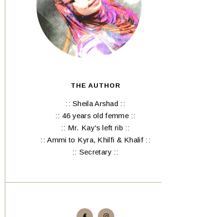
THE AUTHOR
:: Sheila Arshad ::
:: 46 years old femme ::
:: Mr. Kay's left rib ::
:: Ammi to Kyra, Khilfi & Khalif ::
:: Secretary ::