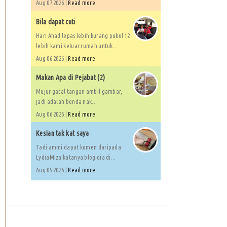
Aug 07 2026 |
Read more
Bila dapat cuti
Hari Ahad lepas lebih kurang pukul 12
lebih kami keluar rumah untuk...
Aug 06 2026 |
Read more
Makan Apa di Pejabat (2)
Mujur gatal tangan ambil gambar,
jadi adalah benda nak...
Aug 06 2026 |
Read more
Kesian tak kat saya
Tadi ammi dapat komen daripada
LydiaMiza katanya blog dia di...
Aug 05 2026 |
Read more