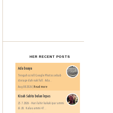
HER RECENT POSTS
Ada buaya
Tengah scroll Google Photos sebab
storage dah nak full. Ada...
Aug 08 2026 |
Read more
Kisah Sabtu bulan lepas
25.7.2026 - Hari lahir kakak ipar ammi
di JB. Kalau ammi 47...