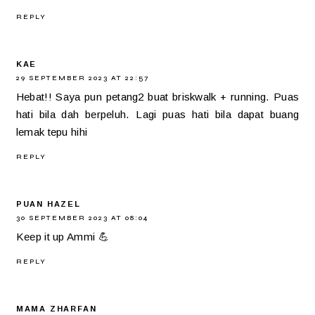
REPLY
KAE
29 SEPTEMBER 2023 AT 22:57
Hebat!! Saya pun petang2 buat briskwalk + running. Puas
hati bila dah berpeluh. Lagi puas hati bila dapat buang
lemak tepu hihi
REPLY
PUAN HAZEL
30 SEPTEMBER 2023 AT 08:04
Keep it up Ammi 💪
REPLY
MAMA ZHARFAN