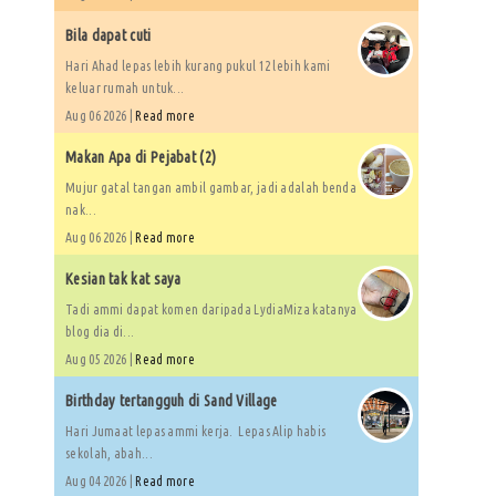
Bila dapat cuti
Hari Ahad lepas lebih kurang pukul 12 lebih kami
keluar rumah untuk...
Aug 06 2026 |
Read more
Makan Apa di Pejabat (2)
Mujur gatal tangan ambil gambar, jadi adalah benda
nak...
Aug 06 2026 |
Read more
Kesian tak kat saya
Tadi ammi dapat komen daripada LydiaMiza katanya
blog dia di...
Aug 05 2026 |
Read more
Birthday tertangguh di Sand Village
Hari Jumaat lepas ammi kerja. Lepas Alip habis
sekolah, abah...
Aug 04 2026 |
Read more