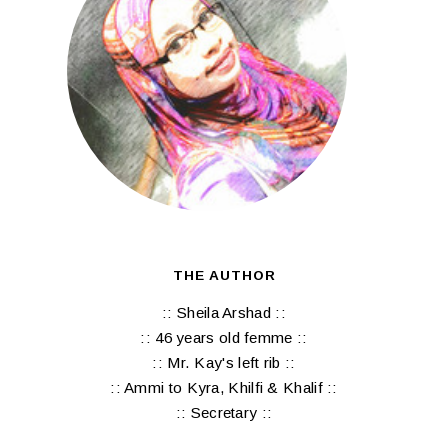
THE AUTHOR
:: Sheila Arshad ::
:: 46 years old femme ::
:: Mr. Kay's left rib ::
:: Ammi to Kyra, Khilfi & Khalif ::
:: Secretary ::