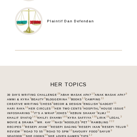
Plaintif Dan Defendan
HER TOPICS
29
15
9
30 DAYS WRITING CHALLENGE
ABAH MASAK APA?
ANAK MASAK APA?
3
6
22
12
11
AMMI & KYRA
BEAUTY
BLOGGERINA
BOOKS
CAMPING
2
6
2
1
11
CREATIVE WRITING
CHESS
DECOR & DESIGN
ENGLISH
GADGET
16
25
3
9
4
HARI RAYA
HER CIRCLES
HER TWO CENTS
HOSPITAL
HOUSE ISSUE
54
3
12
3
24
INFOSHARING
IT’S A WRAP
JOKES
KEBUN SHAKAY
KLMJ
142
180
158
26
3
KHALIF SYAFIQ
KHILFI SYAHMI
KYRA SAFFIYA
LIRIK
LEGAL
30
19
4
5
52
222
MOVIE & DRAMA
MR. KAY
NASI
NOODLES
PET
RAMBLING
23
14
2
3
5
RECIPES
RESEPI AYAM
RESEPI DAGING
RESEPI IKAN
RESEPI TELUR
10
35
10
6
9
REVIEW
ROAD TO 55
ROAD TO SPM
SAVOURY FOOD
SAYUR
10
98
1
12
SEAFOOD
SHE COOKS
SHE LOVES GAMES
TIPS