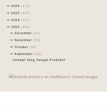
2026
(173)
2025
(415)
2024
(427)
2023
(405)
December
(43)
November
(59)
October
(42)
September
(40)
Jumaat Yang Sangat Produktif
Kopi Berkasih Sayang
KLMJ - Mereka Darah Dagingku
Anda Suami Yang Hebat?
Usiamu Terhenti Hanya Di Situ
Pukul Berapa Datuk Harimau?
Mereka Dan Bakul
Wordless Wednesday 70