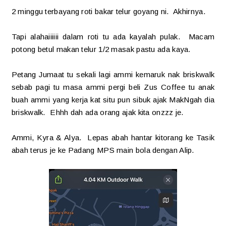
2 minggu terbayang roti bakar telur goyang ni. Akhirnya.
Tapi alahaiiiiii dalam roti tu ada kayalah pulak. Macam
potong betul makan telur 1/2 masak pastu ada kaya.
Petang Jumaat tu sekali lagi ammi kemaruk nak briskwalk
sebab pagi tu masa ammi pergi beli Zus Coffee tu anak
buah ammi yang kerja kat situ pun sibuk ajak MakNgah dia
briskwalk. Ehhh dah ada orang ajak kita onzzz je.
Ammi, Kyra & Alya. Lepas abah hantar kitorang ke Tasik
abah terus je ke Padang MPS main bola dengan Alip.