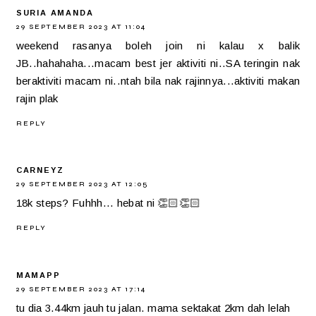
SURIA AMANDA
29 SEPTEMBER 2023 AT 11:04
weekend rasanya boleh join ni kalau x balik
JB..hahahaha...macam best jer aktiviti ni..SA teringin nak
beraktiviti macam ni..ntah bila nak rajinnya...aktiviti makan
rajin plak
REPLY
CARNEYZ
29 SEPTEMBER 2023 AT 12:05
18k steps? Fuhhh... hebat ni 👏🏻👏🏻
REPLY
MAMAPP
29 SEPTEMBER 2023 AT 17:14
tu dia 3.44km jauh tu jalan. mama sektakat 2km dah lelah