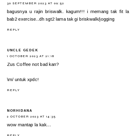
30 SEPTEMBER 2023 AT 09:52
bagusnya u rajin briswalk. kagum!!! i memang tak fit la
bab2 exercise..dh sgt2 lama tak gi briskwalk/jogging
REPLY
UNCLE GEDEK
1 OCTOBER 2023 AT 21:18
Zus Coffee not bad kan?
\m/ untuk xpdc!
REPLY
NORHIDANA
2 OCTOBER 2023 AT 14:35
wow mantap la kak...
REPLY