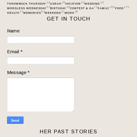
14
29
22
25
THROWBACK THURSDAY
USRAH
VACATION
WEDDING
93
50
75
209
179
WORDLESS WEDNESDAY
BIRTHDAY
CONTEST & GA
FAMILY
FOOD
79
83
27
38
HEALTH
MEMORIES
WEEKEND
WORK
GET IN TOUCH
Name
Email
*
Message
*
HER PAST STORIES