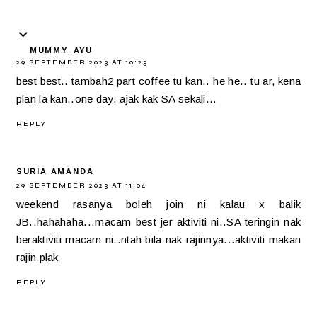
MUMMY_AYU
29 SEPTEMBER 2023 AT 10:23
best best.. tambah2 part coffee tu kan.. he he.. tu ar, kena
plan la kan..one day. ajak kak SA sekali...
REPLY
SURIA AMANDA
29 SEPTEMBER 2023 AT 11:04
weekend rasanya boleh join ni kalau x balik
JB..hahahaha...macam best jer aktiviti ni..SA teringin nak
beraktiviti macam ni..ntah bila nak rajinnya...aktiviti makan
rajin plak
REPLY