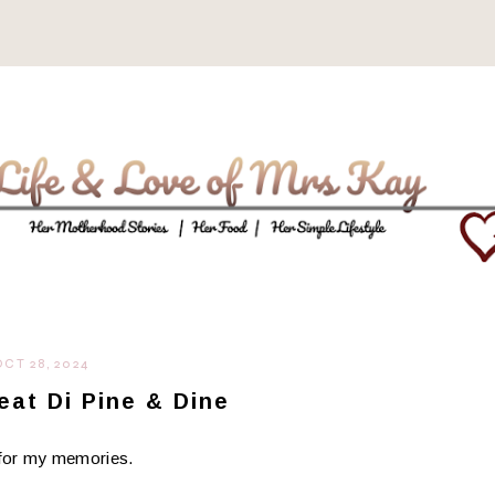
OCT 28, 2024
eat Di Pine & Dine
a for my memories.