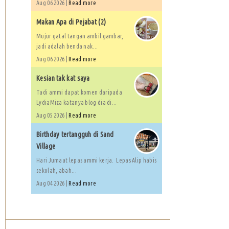
Aug 06 2026 |
Read more
Makan Apa di Pejabat (2)
Mujur gatal tangan ambil gambar,
jadi adalah benda nak...
Aug 06 2026 |
Read more
Kesian tak kat saya
Tadi ammi dapat komen daripada
LydiaMiza katanya blog dia di...
Aug 05 2026 |
Read more
Birthday tertangguh di Sand
Village
Hari Jumaat lepas ammi kerja. Lepas Alip habis
sekolah, abah...
Aug 04 2026 |
Read more