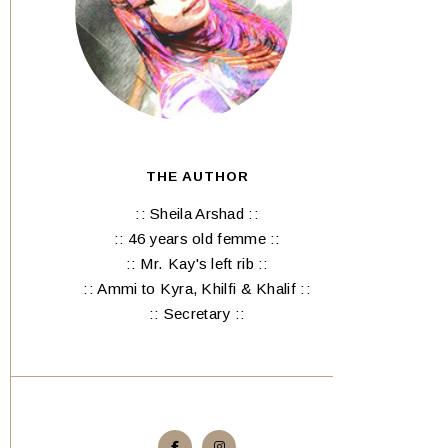
THE AUTHOR
:: Sheila Arshad ::
:: 46 years old femme ::
:: Mr. Kay's left rib ::
:: Ammi to Kyra, Khilfi & Khalif ::
:: Secretary ::