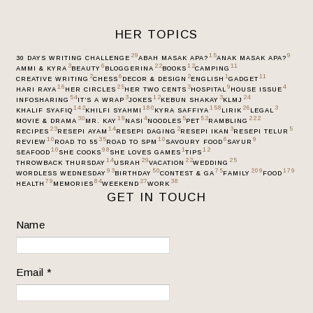
HER TOPICS
29
15
9
30 DAYS WRITING CHALLENGE
ABAH MASAK APA?
ANAK MASAK APA?
3
6
22
12
11
AMMI & KYRA
BEAUTY
BLOGGERINA
BOOKS
CAMPING
2
6
2
1
11
CREATIVE WRITING
CHESS
DECOR & DESIGN
ENGLISH
GADGET
16
25
3
9
4
HARI RAYA
HER CIRCLES
HER TWO CENTS
HOSPITAL
HOUSE ISSUE
54
3
12
3
24
INFOSHARING
IT’S A WRAP
JOKES
KEBUN SHAKAY
KLMJ
142
180
158
26
3
KHALIF SYAFIQ
KHILFI SYAHMI
KYRA SAFFIYA
LIRIK
LEGAL
30
19
4
5
52
222
MOVIE & DRAMA
MR. KAY
NASI
NOODLES
PET
RAMBLING
23
14
2
3
5
RECIPES
RESEPI AYAM
RESEPI DAGING
RESEPI IKAN
RESEPI TELUR
10
35
10
6
9
REVIEW
ROAD TO 55
ROAD TO SPM
SAVOURY FOOD
SAYUR
10
98
1
12
SEAFOOD
SHE COOKS
SHE LOVES GAMES
TIPS
14
29
22
25
THROWBACK THURSDAY
USRAH
VACATION
WEDDING
93
50
75
209
179
WORDLESS WEDNESDAY
BIRTHDAY
CONTEST & GA
FAMILY
FOOD
79
84
27
38
HEALTH
MEMORIES
WEEKEND
WORK
GET IN TOUCH
Name
Email
*