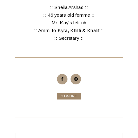
:: Sheila Arshad ::
:: 46 years old femme ::
:: Mr. Kay's left rib ::
:: Ammi to Kyra, Khilfi & Khalif ::
:: Secretary ::
2 ONLINE