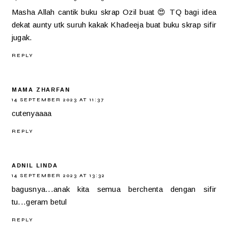
Masha Allah cantik buku skrap Ozil buat 😍 TQ bagi idea
dekat aunty utk suruh kakak Khadeeja buat buku skrap sifir
jugak.
REPLY
MAMA ZHARFAN
14 SEPTEMBER 2023 AT 11:37
cutenyaaaa
REPLY
ADNIL LINDA
14 SEPTEMBER 2023 AT 13:32
bagusnya...anak kita semua berchenta dengan sifir
tu...geram betul
REPLY