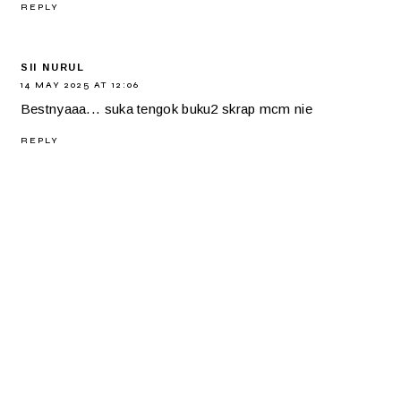
REPLY
SII NURUL
14 MAY 2025 AT 12:06
Bestnyaaa... suka tengok buku2 skrap mcm nie
REPLY