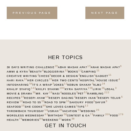
PREVIOUS PAGE
NEXT PAGE
HER TOPICS
29
15
9
30 DAYS WRITING CHALLENGE
ABAH MASAK APA?
ANAK MASAK APA?
3
6
22
12
11
AMMI & KYRA
BEAUTY
BLOGGERINA
BOOKS
CAMPING
2
6
2
1
11
CREATIVE WRITING
CHESS
DECOR & DESIGN
ENGLISH
GADGET
16
25
3
9
4
HARI RAYA
HER CIRCLES
HER TWO CENTS
HOSPITAL
HOUSE ISSUE
54
3
12
3
24
INFOSHARING
IT’S A WRAP
JOKES
KEBUN SHAKAY
KLMJ
142
180
158
26
3
KHALIF SYAFIQ
KHILFI SYAHMI
KYRA SAFFIYA
LIRIK
LEGAL
30
19
4
5
52
222
MOVIE & DRAMA
MR. KAY
NASI
NOODLES
PET
RAMBLING
23
14
2
3
5
RECIPES
RESEPI AYAM
RESEPI DAGING
RESEPI IKAN
RESEPI TELUR
10
35
10
6
9
REVIEW
ROAD TO 55
ROAD TO SPM
SAVOURY FOOD
SAYUR
10
98
1
12
SEAFOOD
SHE COOKS
SHE LOVES GAMES
TIPS
14
29
22
25
THROWBACK THURSDAY
USRAH
VACATION
WEDDING
93
50
75
209
179
WORDLESS WEDNESDAY
BIRTHDAY
CONTEST & GA
FAMILY
FOOD
79
84
27
38
HEALTH
MEMORIES
WEEKEND
WORK
GET IN TOUCH