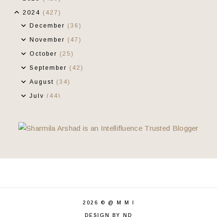
2024
(427)
December
(36)
November
(47)
October
(25)
September
(42)
August
(34)
July
(44)
June
(32)
May
(27)
April
(30)
March
(36)
February
(28)
Debaran Kian Terasa
Pejuang Subuh
Wajarkah Hukuman Bucu Dinding?
2026 ©
@ M M I
Rezeki Lagi
DESIGN BY ND