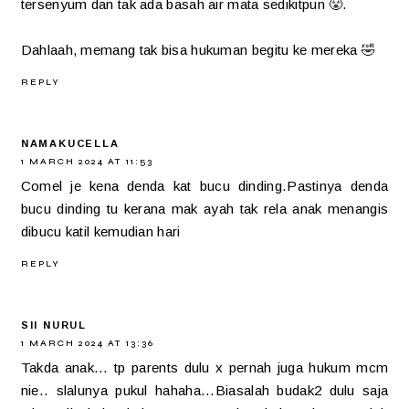
tersenyum dan tak ada basah air mata sedikitpun 😤.
Dahlaah, memang tak bisa hukuman begitu ke mereka 🤣
REPLY
NAMAKUCELLA
1 MARCH 2024 AT 11:53
Comel je kena denda kat bucu dinding.Pastinya denda
bucu dinding tu kerana mak ayah tak rela anak menangis
dibucu katil kemudian hari
REPLY
SII NURUL
1 MARCH 2024 AT 13:36
Takda anak... tp parents dulu x pernah juga hukum mcm
nie.. slalunya pukul hahaha...Biasalah budak2 dulu saja