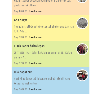
Khamis lepas boss dah bagi kebenaran untuk tak
perlu masuk office...
Aug 10 2026 |
Read more
Ada buaya
Tengah scroll Google Photos sebab storage dah nak
full. Ada...
Aug 08 2026 |
Read more
Kisah Sabtu bulan lepas
25.7.2026 - Hari lahir kakak ipar ammi di JB. Kalau
ammi 47...
Aug 07 2026 |
Read more
Bila dapat cuti
Hari Ahad lepas lebih kurang pukul 12 lebih kami
keluar rumah untuk...
Aug 06 2026 |
Read more