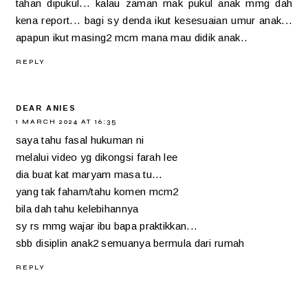
tahan dipukul... kalau zaman mak pukul anak mmg dah
kena report... bagi sy denda ikut kesesuaian umur anak...
apapun ikut masing2 mcm mana mau didik anak..
REPLY
DEAR ANIES
1 MARCH 2024 AT 16:35
saya tahu fasal hukuman ni
melalui video yg dikongsi farah lee
dia buat kat maryam masa tu...
yang tak faham/tahu komen mcm2
bila dah tahu kelebihannya
sy rs mmg wajar ibu bapa praktikkan...
sbb disiplin anak2 semuanya bermula dari rumah
REPLY