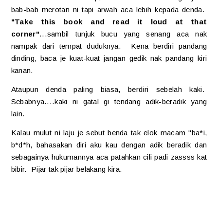
bab-bab merotan ni tapi arwah aca lebih kepada denda.
"Take this book and read it loud at that
corner"
...sambil tunjuk bucu yang senang aca nak
nampak dari tempat duduknya. Kena berdiri pandang
dinding, baca je kuat-kuat jangan gedik nak pandang kiri
kanan.
Ataupun denda paling biasa, berdiri sebelah kaki.
Sebabnya....kaki ni gatal gi tendang adik-beradik yang
lain.
Kalau mulut ni laju je sebut benda tak elok macam "ba*i,
b*d*h, bahasakan diri aku kau dengan adik beradik dan
sebagainya hukumannya aca patahkan cili padi zassss kat
bibir. Pijar tak pijar belakang kira.