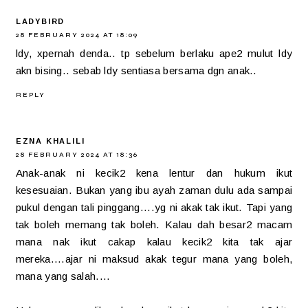
LADYBIRD
28 FEBRUARY 2024 AT 18:09
ldy, xpernah denda.. tp sebelum berlaku ape2 mulut ldy
akn bising.. sebab ldy sentiasa bersama dgn anak..
REPLY
EZNA KHALILI
28 FEBRUARY 2024 AT 18:36
Anak-anak ni kecik2 kena lentur dan hukum ikut
kesesuaian. Bukan yang ibu ayah zaman dulu ada sampai
pukul dengan tali pinggang....yg ni akak tak ikut. Tapi yang
tak boleh memang tak boleh. Kalau dah besar2 macam
mana nak ikut cakap kalau kecik2 kita tak ajar
mereka....ajar ni maksud akak tegur mana yang boleh,
mana yang salah....