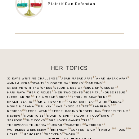
Plaintif Dan Defendan
HER TOPICS
29
15
9
30 DAYS WRITING CHALLENGE
ABAH MASAK APA?
ANAK MASAK APA?
3
6
22
12
11
AMMI & KYRA
BEAUTY
BLOGGERINA
BOOKS
CAMPING
2
6
2
1
11
CREATIVE WRITING
CHESS
DECOR & DESIGN
ENGLISH
GADGET
16
25
3
9
4
HARI RAYA
HER CIRCLES
HER TWO CENTS
HOSPITAL
HOUSE ISSUE
54
3
12
3
24
INFOSHARING
IT’S A WRAP
JOKES
KEBUN SHAKAY
KLMJ
143
180
158
26
3
KHALIF SYAFIQ
KHILFI SYAHMI
KYRA SAFFIYA
LIRIK
LEGAL
30
19
4
5
52
222
MOVIE & DRAMA
MR. KAY
NASI
NOODLES
PET
RAMBLING
23
14
2
3
5
RECIPES
RESEPI AYAM
RESEPI DAGING
RESEPI IKAN
RESEPI TELUR
10
35
10
6
9
REVIEW
ROAD TO 55
ROAD TO SPM
SAVOURY FOOD
SAYUR
10
98
1
12
SEAFOOD
SHE COOKS
SHE LOVES GAMES
TIPS
14
29
22
25
THROWBACK THURSDAY
USRAH
VACATION
WEDDING
93
50
75
209
180
WORDLESS WEDNESDAY
BIRTHDAY
CONTEST & GA
FAMILY
FOOD
79
84
27
38
HEALTH
MEMORIES
WEEKEND
WORK