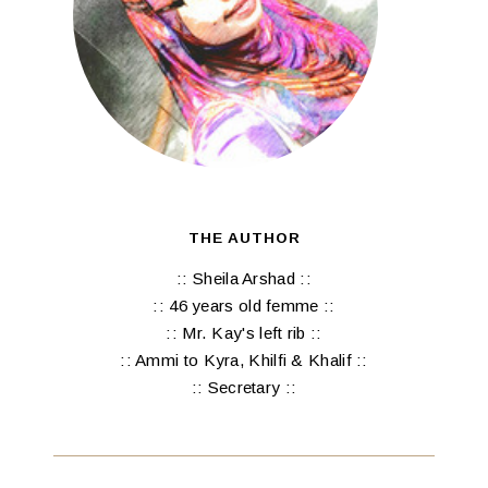
THE AUTHOR
:: Sheila Arshad ::
:: 46 years old femme ::
:: Mr. Kay's left rib ::
:: Ammi to Kyra, Khilfi & Khalif ::
:: Secretary ::