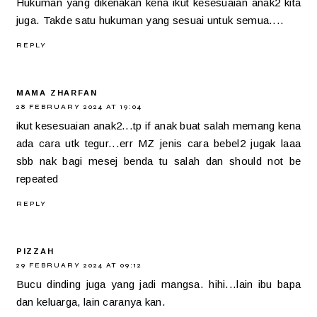
Hukuman yang dikenakan kena ikut kesesuaian anak2 kita
juga. Takde satu hukuman yang sesuai untuk semua....
REPLY
MAMA ZHARFAN
28 FEBRUARY 2024 AT 19:04
ikut kesesuaian anak2...tp if anak buat salah memang kena
ada cara utk tegur...err MZ jenis cara bebel2 jugak laaa
sbb nak bagi mesej benda tu salah dan should not be
repeated
REPLY
PIZZAH
29 FEBRUARY 2024 AT 09:12
Bucu dinding juga yang jadi mangsa. hihi...lain ibu bapa
dan keluarga, lain caranya kan.