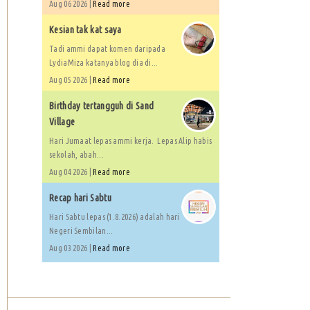
Aug 06 2026 |
Read more
Kesian tak kat saya
Tadi ammi dapat komen daripada
LydiaMiza katanya blog dia di...
Aug 05 2026 |
Read more
Birthday tertangguh di Sand
Village
Hari Jumaat lepas ammi kerja. Lepas Alip habis
sekolah, abah...
Aug 04 2026 |
Read more
Recap hari Sabtu
Hari Sabtu lepas (1.8.2026) adalah hari
Negeri Sembilan...
Aug 03 2026 |
Read more