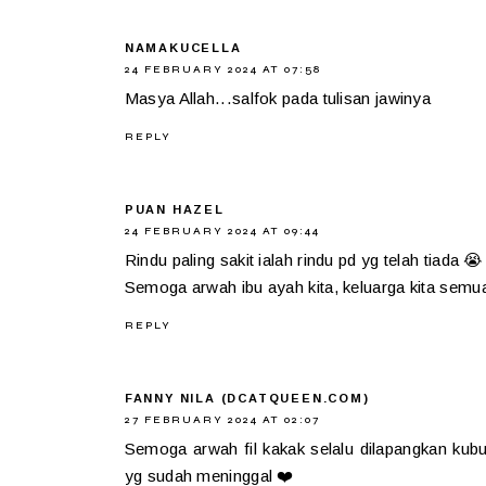
NAMAKUCELLA
24 FEBRUARY 2024 AT 07:58
Masya Allah...salfok pada tulisan jawinya
REPLY
PUAN HAZEL
24 FEBRUARY 2024 AT 09:44
Rindu paling sakit ialah rindu pd yg telah tiada 😭
Semoga arwah ibu ayah kita, keluarga kita semua
REPLY
FANNY NILA (DCATQUEEN.COM)
27 FEBRUARY 2024 AT 02:07
Semoga arwah fil kakak selalu dilapangkan kub
yg sudah meninggal ❤️