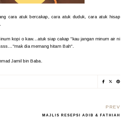
g cara atuk bercakap, cara atuk duduk, cara atuk hisap
.
um kopi o kaw...atuk siap cakap "kau jangan minum air ni
kssss..."mak dia memang hitam Bah".
mmad Jamil bin Baba.
PREV
MAJLIS RESEPSI ADIB & FATHIAH