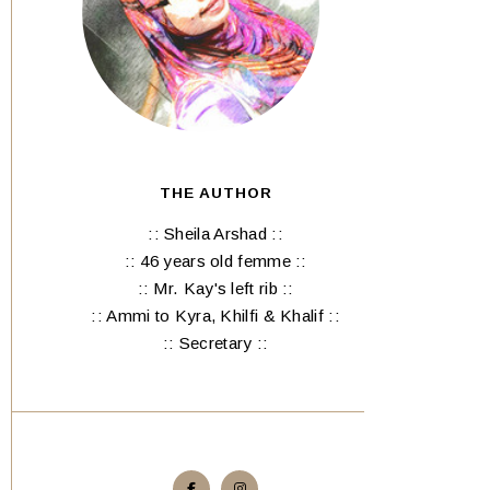
THE AUTHOR
:: Sheila Arshad ::
:: 46 years old femme ::
:: Mr. Kay's left rib ::
:: Ammi to Kyra, Khilfi & Khalif ::
:: Secretary ::