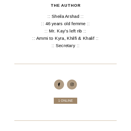
THE AUTHOR
:: Sheila Arshad ::
:: 46 years old femme ::
:: Mr. Kay's left rib ::
:: Ammi to Kyra, Khilfi & Khalif ::
:: Secretary ::
1 ONLINE