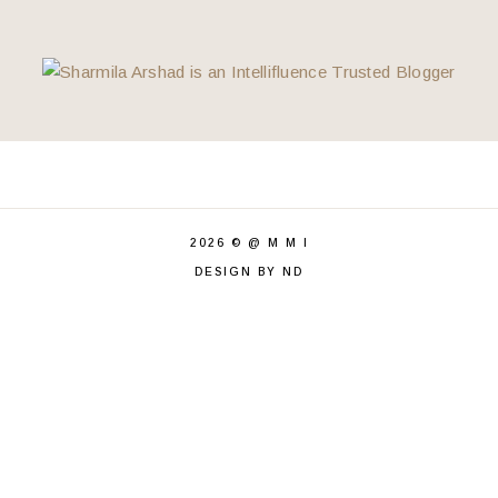
Rezeki Jumaat
Ulau Melingkau
Blues Untuk Aku..
Selamat Hari Lahir Cinta
Demam Ke?
Day 30: What Do You Feel When You Write
Makan Petang Di D'Ribut Pengkalan Balak
Sarapan Roti Canai Dulang
Day 29: My Goals For The Future
2026 ©
@ M M I
Beli Apa Dengan E-Madani?
DESIGN BY ND
Day 28: Write About Loving Someone
Langkah Kami Di MyTown
Golden Holiday
Terjebak Juga
Selamat Ke Dunia Dharwish
Lunch Di Soopong MyTown
Pencarian Bloglist 2024 Rodiahamir.com
Buat Perangai Betul