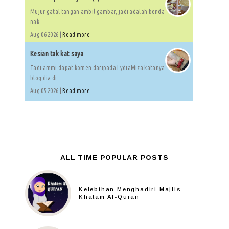
Mujur gatal tangan ambil gambar, jadi adalah benda
nak...
Aug 06 2026 |
Read more
Kesian tak kat saya
Tadi ammi dapat komen daripada LydiaMiza katanya
blog dia di...
Aug 05 2026 |
Read more
ALL TIME POPULAR POSTS
Kelebihan Menghadiri Majlis
Khatam Al-Quran