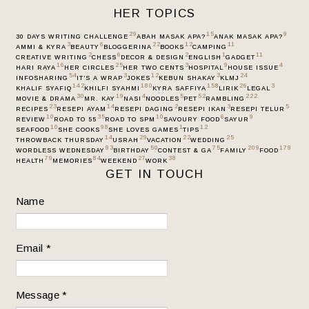
HER TOPICS
29
15
9
30 DAYS WRITING CHALLENGE
ABAH MASAK APA?
ANAK MASAK APA?
3
6
22
12
11
AMMI & KYRA
BEAUTY
BLOGGERINA
BOOKS
CAMPING
2
6
2
1
11
CREATIVE WRITING
CHESS
DECOR & DESIGN
ENGLISH
GADGET
16
25
3
9
4
HARI RAYA
HER CIRCLES
HER TWO CENTS
HOSPITAL
HOUSE ISSUE
54
3
12
3
24
INFOSHARING
IT’S A WRAP
JOKES
KEBUN SHAKAY
KLMJ
142
180
158
26
3
KHALIF SYAFIQ
KHILFI SYAHMI
KYRA SAFFIYA
LIRIK
LEGAL
30
19
4
5
52
222
MOVIE & DRAMA
MR. KAY
NASI
NOODLES
PET
RAMBLING
23
14
2
3
5
RECIPES
RESEPI AYAM
RESEPI DAGING
RESEPI IKAN
RESEPI TELUR
10
35
10
6
9
REVIEW
ROAD TO 55
ROAD TO SPM
SAVOURY FOOD
SAYUR
10
98
1
12
SEAFOOD
SHE COOKS
SHE LOVES GAMES
TIPS
14
29
22
25
THROWBACK THURSDAY
USRAH
VACATION
WEDDING
93
50
75
209
179
WORDLESS WEDNESDAY
BIRTHDAY
CONTEST & GA
FAMILY
FOOD
79
84
27
38
HEALTH
MEMORIES
WEEKEND
WORK
GET IN TOUCH
Name
Email
*
Message
*