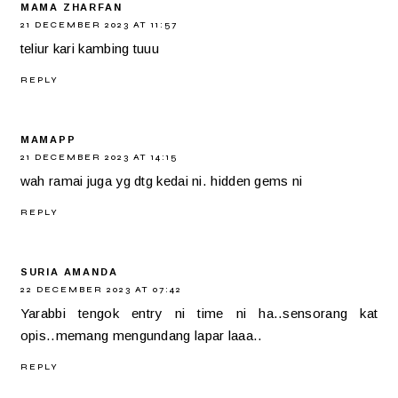
MAMA ZHARFAN
21 DECEMBER 2023 AT 11:57
teliur kari kambing tuuu
REPLY
MAMAPP
21 DECEMBER 2023 AT 14:15
wah ramai juga yg dtg kedai ni. hidden gems ni
REPLY
SURIA AMANDA
22 DECEMBER 2023 AT 07:42
Yarabbi tengok entry ni time ni ha..sensorang kat
opis..memang mengundang lapar laaa..
REPLY