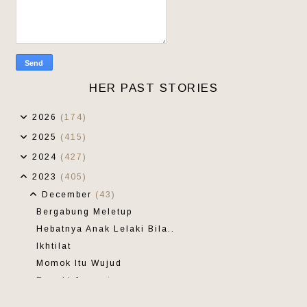
HER PAST STORIES
2026
(174)
2025
(415)
2024
(427)
2023
(405)
December
(43)
Bergabung Meletup
Hebatnya Anak Lelaki Bila..
Ikhtilat
Momok Itu Wujud
Rezeki Jumaat
Ulau Melingkau