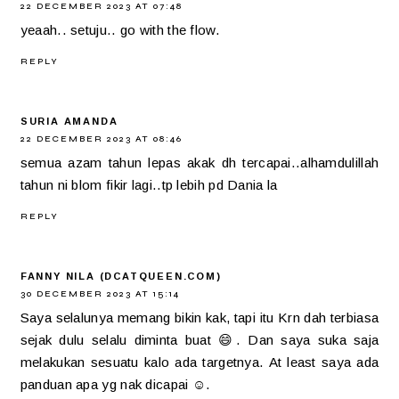
22 DECEMBER 2023 AT 07:48
yeaah.. setuju.. go with the flow.
REPLY
SURIA AMANDA
22 DECEMBER 2023 AT 08:46
semua azam tahun lepas akak dh tercapai..alhamdulillah
tahun ni blom fikir lagi..tp lebih pd Dania la
REPLY
FANNY NILA (DCATQUEEN.COM)
30 DECEMBER 2023 AT 15:14
Saya selalunya memang bikin kak, tapi itu Krn dah terbiasa
sejak dulu selalu diminta buat 😄. Dan saya suka saja
melakukan sesuatu kalo ada targetnya. At least saya ada
panduan apa yg nak dicapai ☺️.