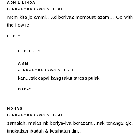
ADNIL LINDA
19 DECEMBER 2023 AT 13:26
Mcm kita je ammi.. Xd beriya2 membuat azam... Go with
the flow je
REPLY
REPLIES
AMMI
21 DECEMBER 2023 AT 15:36
kan...tak capai kang takut stress pulak
REPLY
NOHAS
19 DECEMBER 2023 AT 19:44
samalah, malas nk beriya-iya berazam...nak tenang2 aje,
tingkatkan ibadah & kesihatan diri..