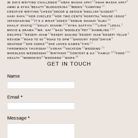
29
15
9
30 DAYS WRITING CHALLENGE
ABAH MASAK APA?
ANAK MASAK APA?
3
6
22
12
11
AMMI & KYRA
BEAUTY
BLOGGERINA
BOOKS
CAMPING
2
6
2
1
11
CREATIVE WRITING
CHESS
DECOR & DESIGN
ENGLISH
GADGET
16
25
3
9
4
HARI RAYA
HER CIRCLES
HER TWO CENTS
HOSPITAL
HOUSE ISSUE
54
3
12
3
24
INFOSHARING
IT’S A WRAP
JOKES
KEBUN SHAKAY
KLMJ
142
180
158
26
3
KHALIF SYAFIQ
KHILFI SYAHMI
KYRA SAFFIYA
LIRIK
LEGAL
30
19
4
5
52
222
MOVIE & DRAMA
MR. KAY
NASI
NOODLES
PET
RAMBLING
23
14
2
3
5
RECIPES
RESEPI AYAM
RESEPI DAGING
RESEPI IKAN
RESEPI TELUR
10
35
10
6
9
REVIEW
ROAD TO 55
ROAD TO SPM
SAVOURY FOOD
SAYUR
10
98
1
12
SEAFOOD
SHE COOKS
SHE LOVES GAMES
TIPS
14
29
22
25
THROWBACK THURSDAY
USRAH
VACATION
WEDDING
93
50
75
209
179
WORDLESS WEDNESDAY
BIRTHDAY
CONTEST & GA
FAMILY
FOOD
79
84
27
38
HEALTH
MEMORIES
WEEKEND
WORK
GET IN TOUCH
Name
Email
*
Message
*