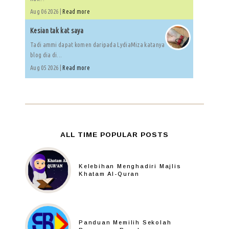
Aug 06 2026 |
Read more
Kesian tak kat saya
Tadi ammi dapat komen daripada LydiaMiza katanya
blog dia di...
Aug 05 2026 |
Read more
ALL TIME POPULAR POSTS
Kelebihan Menghadiri Majlis
Khatam Al-Quran
Panduan Memilih Sekolah