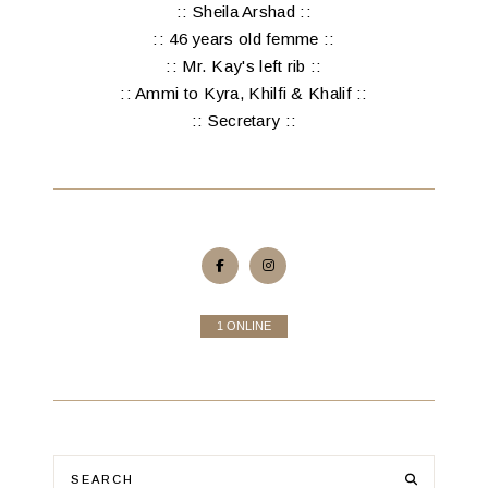
:: Sheila Arshad ::
:: 46 years old femme ::
:: Mr. Kay's left rib ::
:: Ammi to Kyra, Khilfi & Khalif ::
:: Secretary ::
1 ONLINE