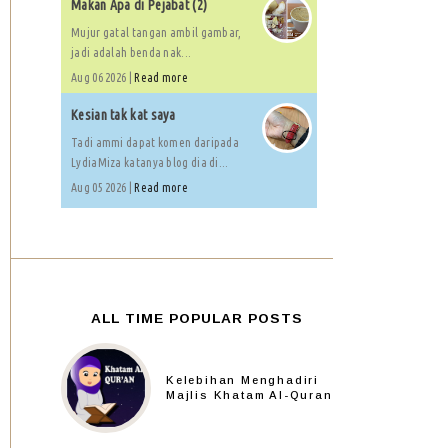
Makan Apa di Pejabat (2)
Mujur gatal tangan ambil gambar,
jadi adalah benda nak...
Aug 06 2026 |
Read more
Kesian tak kat saya
Tadi ammi dapat komen daripada
LydiaMiza katanya blog dia di...
Aug 05 2026 |
Read more
ALL TIME POPULAR POSTS
Kelebihan Menghadiri
Majlis Khatam Al-Quran