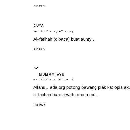
REPLY
CUYA
26 JULY 2023 AT 20:15
Al-fatihah (dibaca) buat aunty...
REPLY
MUMMY_AYU
27 JULY 2023 AT 10:36
Allahu...ada org potong bawang plak kat opis aku
al fatihah buat arwah mama mu..
REPLY