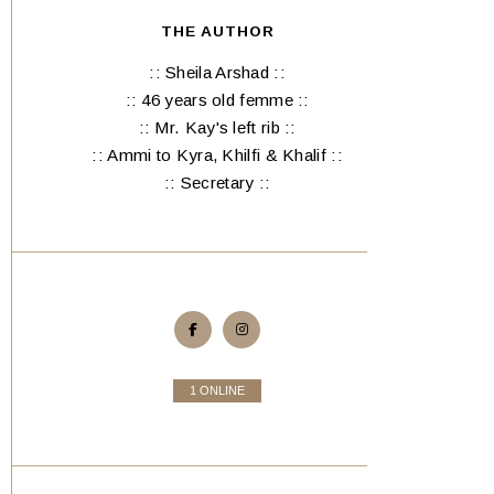
THE AUTHOR
:: Sheila Arshad ::
:: 46 years old femme ::
:: Mr. Kay's left rib ::
:: Ammi to Kyra, Khilfi & Khalif ::
:: Secretary ::
1 ONLINE