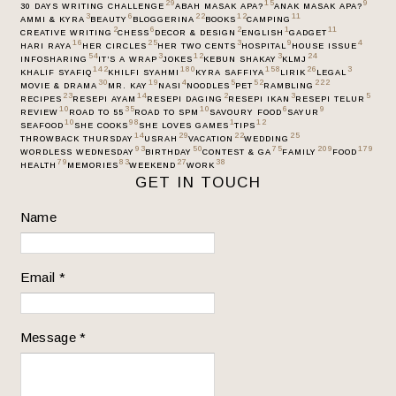
29
15
9
30 DAYS WRITING CHALLENGE
ABAH MASAK APA?
ANAK MASAK APA?
3
6
22
12
11
AMMI & KYRA
BEAUTY
BLOGGERINA
BOOKS
CAMPING
2
6
2
1
11
CREATIVE WRITING
CHESS
DECOR & DESIGN
ENGLISH
GADGET
16
25
3
9
4
HARI RAYA
HER CIRCLES
HER TWO CENTS
HOSPITAL
HOUSE ISSUE
54
3
12
3
24
INFOSHARING
IT’S A WRAP
JOKES
KEBUN SHAKAY
KLMJ
142
180
158
26
3
KHALIF SYAFIQ
KHILFI SYAHMI
KYRA SAFFIYA
LIRIK
LEGAL
30
19
4
5
52
222
MOVIE & DRAMA
MR. KAY
NASI
NOODLES
PET
RAMBLING
23
14
2
3
5
RECIPES
RESEPI AYAM
RESEPI DAGING
RESEPI IKAN
RESEPI TELUR
10
35
10
6
9
REVIEW
ROAD TO 55
ROAD TO SPM
SAVOURY FOOD
SAYUR
10
98
1
12
SEAFOOD
SHE COOKS
SHE LOVES GAMES
TIPS
14
29
22
25
THROWBACK THURSDAY
USRAH
VACATION
WEDDING
93
50
75
209
179
WORDLESS WEDNESDAY
BIRTHDAY
CONTEST & GA
FAMILY
FOOD
79
83
27
38
HEALTH
MEMORIES
WEEKEND
WORK
GET IN TOUCH
Name
Email
*
Message
*