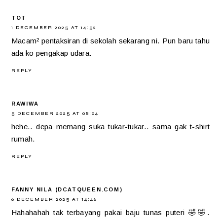
TOT
1 DECEMBER 2025 AT 14:52
Macam² pentaksiran di sekolah sekarang ni. Pun baru tahu
ada ko pengakap udara.
REPLY
RAWIWA
5 DECEMBER 2025 AT 08:04
hehe.. depa memang suka tukar-tukar.. sama gak t-shirt
rumah.
REPLY
FANNY NILA (DCATQUEEN.COM)
6 DECEMBER 2025 AT 14:46
Hahahahah tak terbayang pakai baju tunas puteri 🤣🤣.