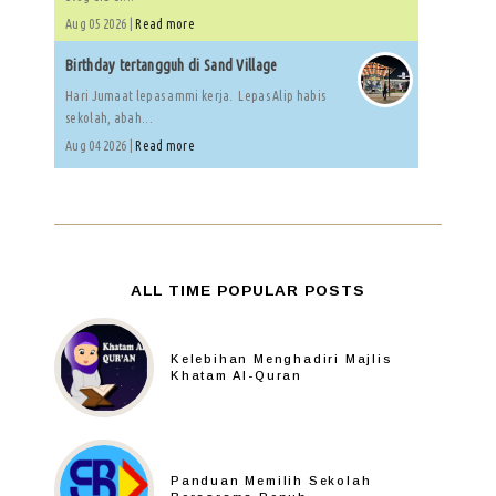
Aug 05 2026 |
Read more
Birthday tertangguh di Sand Village
Hari Jumaat lepas ammi kerja. Lepas Alip habis
sekolah, abah...
Aug 04 2026 |
Read more
ALL TIME POPULAR POSTS
Kelebihan Menghadiri Majlis
Khatam Al-Quran
Panduan Memilih Sekolah