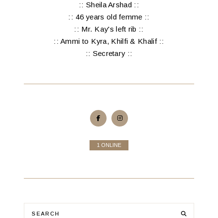
:: Sheila Arshad ::
:: 46 years old femme ::
:: Mr. Kay's left rib ::
:: Ammi to Kyra, Khilfi & Khalif ::
:: Secretary ::
1 ONLINE