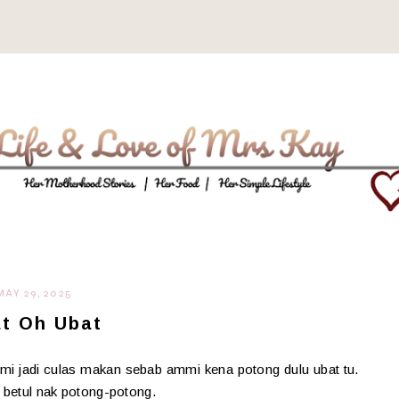
MAY 29, 2025
t Oh Ubat
mmi jadi culas makan sebab ammi kena potong dulu ubat tu.
as betul nak potong-potong.