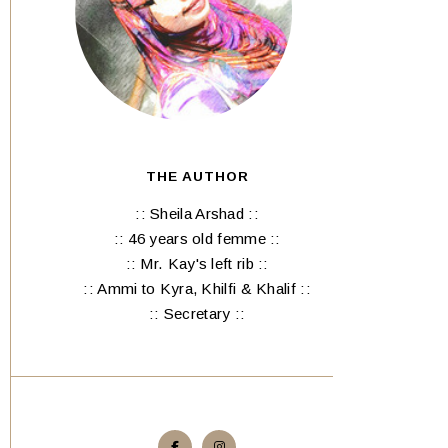
THE AUTHOR
:: Sheila Arshad ::
:: 46 years old femme ::
:: Mr. Kay's left rib ::
:: Ammi to Kyra, Khilfi & Khalif ::
:: Secretary ::