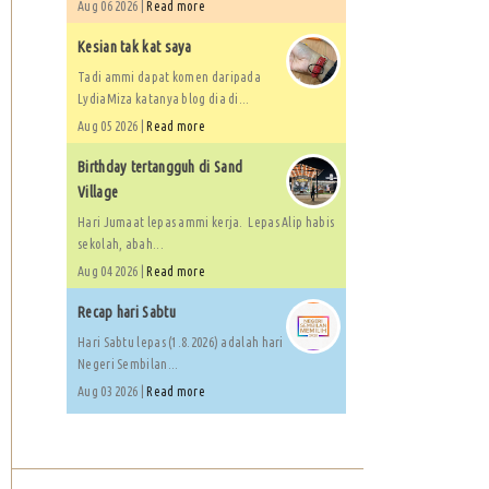
Aug 06 2026 |
Read more
Kesian tak kat saya
Tadi ammi dapat komen daripada
LydiaMiza katanya blog dia di...
Aug 05 2026 |
Read more
Birthday tertangguh di Sand
Village
Hari Jumaat lepas ammi kerja. Lepas Alip habis
sekolah, abah...
Aug 04 2026 |
Read more
Recap hari Sabtu
Hari Sabtu lepas (1.8.2026) adalah hari
Negeri Sembilan...
Aug 03 2026 |
Read more