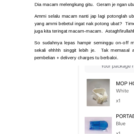
Dia macam melengkung gitu. Geram je ngan ubat
Ammi selalu macam nanti jap lagi potonglah ub
yang ammi bebetul ingat nak potong ubat? Tim
juga kita teringat macam-macam. Astaghfirull
So sudahnya lepas hampir seminggu on-off m
sekali ehhhh singgit lebih je. Tak memasal a
pembelian + delivery charges tu berbaloi.