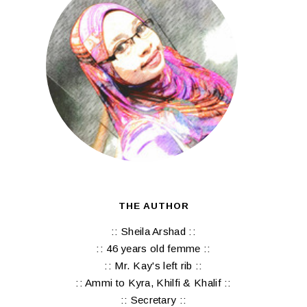
THE AUTHOR
:: Sheila Arshad ::
:: 46 years old femme ::
:: Mr. Kay's left rib ::
:: Ammi to Kyra, Khilfi & Khalif ::
:: Secretary ::