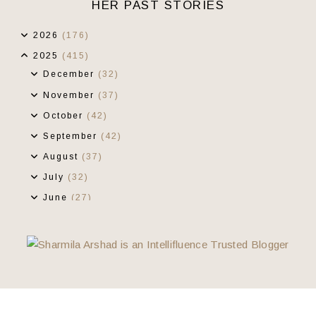
HER PAST STORIES
2026
(176)
2025
(415)
December
(32)
November
(37)
October
(42)
September
(42)
August
(37)
July
(32)
June
(27)
May
(38)
April
(22)
March
(28)
February
(39)
Kami Ke Segamat
Serabut Tapi Bermatlamat