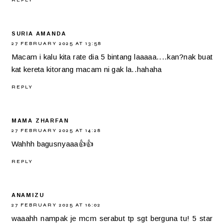
REPLY
SURIA AMANDA
27 FEBRUARY 2025 AT 13:58
Macam i kalu kita rate dia 5 bintang laaaaa....kan?nak buat
kat kereta kitorang macam ni gak la..hahaha
REPLY
MAMA ZHARFAN
27 FEBRUARY 2025 AT 14:28
Wahhh bagusnyaaa👍👍
REPLY
ANAMIZU
27 FEBRUARY 2025 AT 16:02
waaahh nampak je mcm serabut tp sgt berguna tu! 5 star