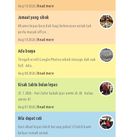
Aug 10 2026 |
Read more
Jumaat yang sibuk
Khamis lepas boss dah bagi kebenaran untuk tak
perlu masuk office...
Aug 10 2026 |
Read more
Ada buaya
Tengah scroll Google Photos sebab storage dah nak
full. Ada...
Aug 08 2026 |
Read more
Kisah Sabtu bulan lepas
25.7.2026 - Hari lahir kakak ipar ammi di JB. Kalau
ammi 47...
Aug 07 2026 |
Read more
Bila dapat cuti
Hari Ahad lepas lebih kurang pukul 12 lebih kami
keluar rumah untuk...