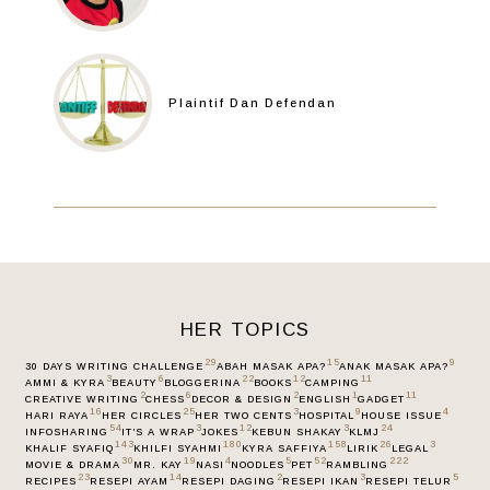
Plaintif Dan Defendan
HER TOPICS
29
15
9
30 DAYS WRITING CHALLENGE
ABAH MASAK APA?
ANAK MASAK APA?
3
6
22
12
11
AMMI & KYRA
BEAUTY
BLOGGERINA
BOOKS
CAMPING
2
6
2
1
11
CREATIVE WRITING
CHESS
DECOR & DESIGN
ENGLISH
GADGET
16
25
3
9
4
HARI RAYA
HER CIRCLES
HER TWO CENTS
HOSPITAL
HOUSE ISSUE
54
3
12
3
24
INFOSHARING
IT’S A WRAP
JOKES
KEBUN SHAKAY
KLMJ
143
180
158
26
3
KHALIF SYAFIQ
KHILFI SYAHMI
KYRA SAFFIYA
LIRIK
LEGAL
30
19
4
5
52
222
MOVIE & DRAMA
MR. KAY
NASI
NOODLES
PET
RAMBLING
23
14
2
3
5
RECIPES
RESEPI AYAM
RESEPI DAGING
RESEPI IKAN
RESEPI TELUR