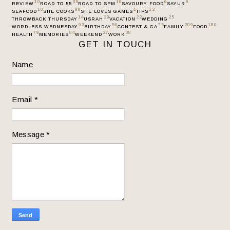
10
35
10
6
9
REVIEW
ROAD TO 55
ROAD TO SPM
SAVOURY FOOD
SAYUR
10
98
1
12
SEAFOOD
SHE COOKS
SHE LOVES GAMES
TIPS
14
29
22
25
THROWBACK THURSDAY
USRAH
VACATION
WEDDING
93
50
75
209
180
WORDLESS WEDNESDAY
BIRTHDAY
CONTEST & GA
FAMILY
FOOD
79
84
27
38
HEALTH
MEMORIES
WEEKEND
WORK
GET IN TOUCH
Name
Email
*
Message
*