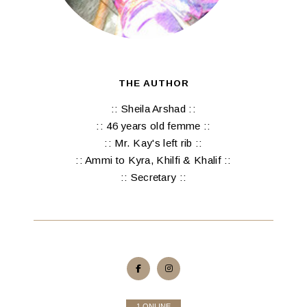
THE AUTHOR
:: Sheila Arshad ::
:: 46 years old femme ::
:: Mr. Kay's left rib ::
:: Ammi to Kyra, Khilfi & Khalif ::
:: Secretary ::
1 ONLINE