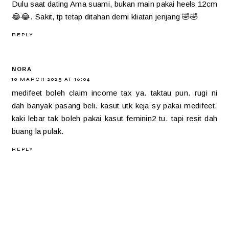
Dulu saat dating Ama suami, bukan main pakai heels 12cm
😂😂. Sakit, tp tetap ditahan demi kliatan jenjang 🤣🤣
REPLY
NORA
10 MARCH 2025 AT 16:04
medifeet boleh claim income tax ya. taktau pun. rugi ni
dah banyak pasang beli. kasut utk keja sy pakai medifeet.
kaki lebar tak boleh pakai kasut feminin2 tu. tapi resit dah
buang la pulak.
REPLY