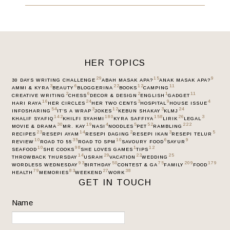
HER TOPICS
29
15
9
30 DAYS WRITING CHALLENGE
ABAH MASAK APA?
ANAK MASAK APA?
3
6
22
12
11
AMMI & KYRA
BEAUTY
BLOGGERINA
BOOKS
CAMPING
2
6
2
1
11
CREATIVE WRITING
CHESS
DECOR & DESIGN
ENGLISH
GADGET
16
24
3
9
4
HARI RAYA
HER CIRCLES
HER TWO CENTS
HOSPITAL
HOUSE ISSUE
54
3
12
3
24
INFOSHARING
IT’S A WRAP
JOKES
KEBUN SHAKAY
KLMJ
142
180
158
26
3
KHALIF SYAFIQ
KHILFI SYAHMI
KYRA SAFFIYA
LIRIK
LEGAL
30
19
4
5
52
222
MOVIE & DRAMA
MR. KAY
NASI
NOODLES
PET
RAMBLING
23
14
2
3
5
RECIPES
RESEPI AYAM
RESEPI DAGING
RESEPI IKAN
RESEPI TELUR
10
35
10
6
9
REVIEW
ROAD TO 55
ROAD TO SPM
SAVOURY FOOD
SAYUR
10
98
1
12
SEAFOOD
SHE COOKS
SHE LOVES GAMES
TIPS
14
29
22
25
THROWBACK THURSDAY
USRAH
VACATION
WEDDING
93
50
75
209
179
WORDLESS WEDNESDAY
BIRTHDAY
CONTEST & GA
FAMILY
FOOD
79
83
27
38
HEALTH
MEMORIES
WEEKEND
WORK
GET IN TOUCH
Name