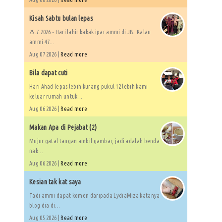
Kisah Sabtu bulan lepas
25.7.2026 - Hari lahir kakak ipar ammi di JB. Kalau
ammi 47...
Aug 07 2026 |
Read more
Bila dapat cuti
Hari Ahad lepas lebih kurang pukul 12 lebih kami
keluar rumah untuk...
Aug 06 2026 |
Read more
Makan Apa di Pejabat (2)
Mujur gatal tangan ambil gambar, jadi adalah benda
nak...
Aug 06 2026 |
Read more
Kesian tak kat saya
Tadi ammi dapat komen daripada LydiaMiza katanya
blog dia di...
Aug 05 2026 |
Read more