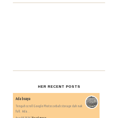
HER RECENT POSTS
Ada buaya
Tengah scroll Google Photos sebab storage dah nak
full. Ada...
Aug 08 2026 |
Read more