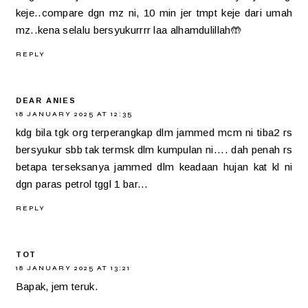
keje..compare dgn mz ni, 10 min jer tmpt keje dari umah
mz..kena selalu bersyukurrrr laa alhamdulillah🤲
REPLY
DEAR ANIES
18 JANUARY 2025 AT 12:35
kdg bila tgk org terperangkap dlm jammed mcm ni tiba2 rs
bersyukur sbb tak termsk dlm kumpulan ni.... dah penah rs
betapa terseksanya jammed dlm keadaan hujan kat kl ni
dgn paras petrol tggl 1 bar...
REPLY
TOT
18 JANUARY 2025 AT 13:21
Bapak, jem teruk.