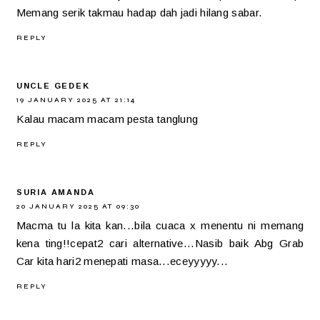
Memang serik takmau hadap dah jadi hilang sabar.
REPLY
UNCLE GEDEK
19 JANUARY 2025 AT 21:14
Kalau macam macam pesta tanglung
REPLY
SURIA AMANDA
20 JANUARY 2025 AT 09:30
Macma tu la kita kan...bila cuaca x menentu ni memang
kena ting!!cepat2 cari alternative...Nasib baik Abg Grab
Car kita hari2 menepati masa...eceyyyyy...
REPLY