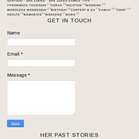
SEAFOOD
SHE COOKS
SHE LOVES GAMES
TIPS
14
29
22
25
THROWBACK THURSDAY
USRAH
VACATION
WEDDING
93
50
75
209
179
WORDLESS WEDNESDAY
BIRTHDAY
CONTEST & GA
FAMILY
FOOD
79
84
27
38
HEALTH
MEMORIES
WEEKEND
WORK
GET IN TOUCH
Name
Email
*
Message
*
HER PAST STORIES