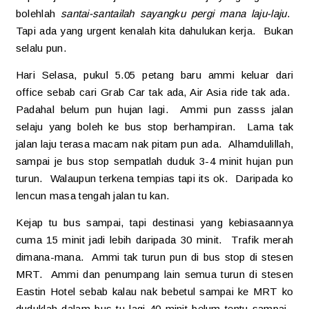
bolehlah
santai-santailah sayangku pergi mana laju-laju
.
Tapi ada yang urgent kenalah kita dahulukan kerja. Bukan
selalu pun.
Hari Selasa, pukul 5.05 petang baru ammi keluar dari
office sebab cari Grab Car tak ada, Air Asia ride tak ada.
Padahal belum pun hujan lagi. Ammi pun zasss jalan
selaju yang boleh ke bus stop berhampiran. Lama tak
jalan laju terasa macam nak pitam pun ada. Alhamdulillah,
sampai je bus stop sempatlah duduk 3-4 minit hujan pun
turun. Walaupun terkena tempias tapi its ok. Daripada ko
lencun masa tengah jalan tu kan.
Kejap tu bus sampai, tapi destinasi yang kebiasaannya
cuma 15 minit jadi lebih daripada 30 minit. Trafik merah
dimana-mana. Ammi tak turun pun di bus stop di stesen
MRT. Ammi dan penumpang lain semua turun di stesen
Eastin Hotel sebab kalau nak bebetul sampai ke MRT ko
duduklah dalam bus tu lagi 40 minit belum tentu sampai.