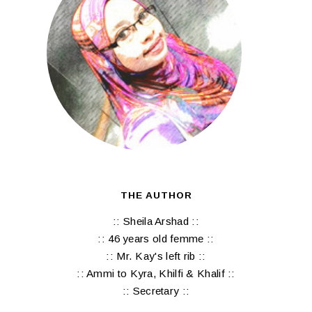
THE AUTHOR
:: Sheila Arshad ::
:: 46 years old femme ::
:: Mr. Kay's left rib ::
:: Ammi to Kyra, Khilfi & Khalif ::
:: Secretary ::