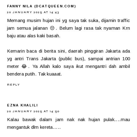
FANNY NILA (DCATQUEEN.COM)
20 JANUARY 2025 AT 14:43
Memang musim hujan ini yg saya tak suka, dijamin traffic
jam semua jalanan 😔. Belum lagi rasa tak nyaman Krn
baju atau alas kaki basah.
Kemarin baca di berita sini, daerah pinggiran Jakarta ada
yg antri Trans Jakarta (public bus), sampai antrian 100
meter 😂. Ya Allah kalo saya ikut mengantri dah ambil
bendera putih. Tak kuaaat.
REPLY
EZNA KHALILI
20 JANUARY 2025 AT 14:50
Kalau bawak dalam jam nak nak hujan pulak....mau
mengantuk dlm kereta.....