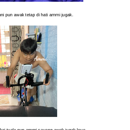
i pun awak tetap di hati ammi jugak.
ai tuala pun ammi sayang awak jugak love.