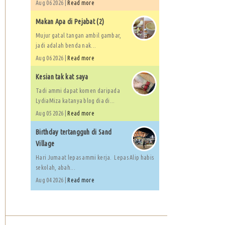
Aug 06 2026 |
Read more
Makan Apa di Pejabat (2)
Mujur gatal tangan ambil gambar,
jadi adalah benda nak...
Aug 06 2026 |
Read more
Kesian tak kat saya
Tadi ammi dapat komen daripada
LydiaMiza katanya blog dia di...
Aug 05 2026 |
Read more
Birthday tertangguh di Sand
Village
Hari Jumaat lepas ammi kerja. Lepas Alip habis
sekolah, abah...
Aug 04 2026 |
Read more