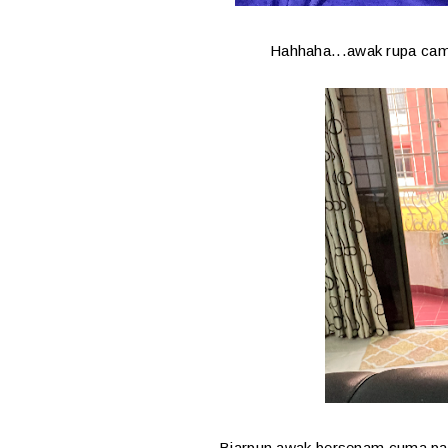
Hahhaha...awak rupa camn
Biarpun awak bersenam cuma pak