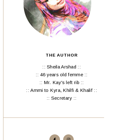
THE AUTHOR
:: Sheila Arshad ::
:: 46 years old femme ::
:: Mr. Kay's left rib ::
:: Ammi to Kyra, Khilfi & Khalif ::
:: Secretary ::