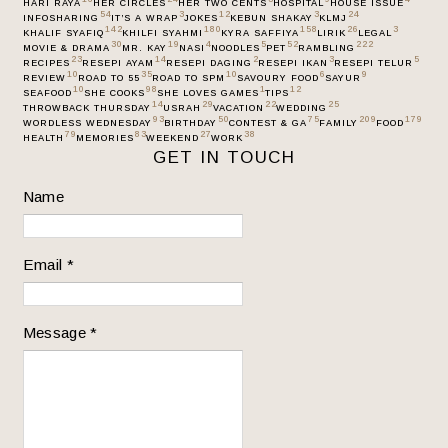
HARI RAYA
HER CIRCLES
HER TWO CENTS
HOSPITAL
HOUSE ISSUE
54
3
12
3
24
INFOSHARING
IT’S A WRAP
JOKES
KEBUN SHAKAY
KLMJ
142
180
158
26
3
KHALIF SYAFIQ
KHILFI SYAHMI
KYRA SAFFIYA
LIRIK
LEGAL
30
19
4
5
52
222
MOVIE & DRAMA
MR. KAY
NASI
NOODLES
PET
RAMBLING
23
14
2
3
5
RECIPES
RESEPI AYAM
RESEPI DAGING
RESEPI IKAN
RESEPI TELUR
10
35
10
6
9
REVIEW
ROAD TO 55
ROAD TO SPM
SAVOURY FOOD
SAYUR
10
98
1
12
SEAFOOD
SHE COOKS
SHE LOVES GAMES
TIPS
14
29
22
25
THROWBACK THURSDAY
USRAH
VACATION
WEDDING
93
50
75
209
179
WORDLESS WEDNESDAY
BIRTHDAY
CONTEST & GA
FAMILY
FOOD
79
83
27
38
HEALTH
MEMORIES
WEEKEND
WORK
GET IN TOUCH
Name
Email
*
Message
*