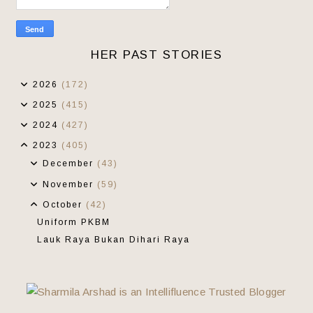
HER PAST STORIES
2026
(172)
2025
(415)
2024
(427)
2023
(405)
December
(43)
November
(59)
October
(42)
Uniform PKBM
Lauk Raya Bukan Dihari Raya
Setelah 30 Tahun
Tau Tapi Lupa
Makan Malam Di Dapur Hutan Sungai Udang
40 Minit Yang Membahagiakan