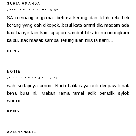
SURIA AMANDA
30 OCTOBER 2023 AT 15:58
SA memang x gemar beli isi kerang dan lebih rela beli
kerang yang dah dikopek..betul kata ammi dia macam ada
bau hanyir lain kan..apapun sambal bilis tu mencongkam
kalbu..nak masak sambal terung ikan bilis la nanti...
REPLY
NOTIE
31 OCTOBER 2023 AT 07:29
wah sedapnya ammi. Nanti balik raya cuti deepavali nak
kena buat ni. Makan ramai-ramai adik beradik syiok
woooo
REPLY
AZIANKHALIL