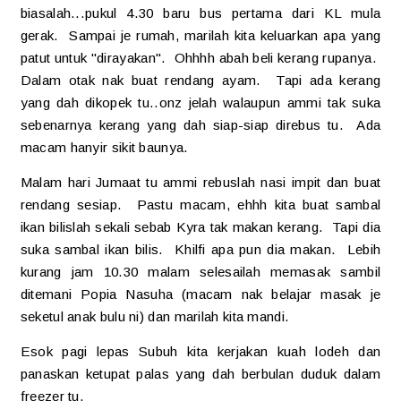
biasalah...pukul 4.30 baru bus pertama dari KL mula
gerak. Sampai je rumah, marilah kita keluarkan apa yang
patut untuk "dirayakan". Ohhhh abah beli kerang rupanya.
Dalam otak nak buat rendang ayam. Tapi ada kerang
yang dah dikopek tu..onz jelah walaupun ammi tak suka
sebenarnya kerang yang dah siap-siap direbus tu. Ada
macam hanyir sikit baunya.
Malam hari Jumaat tu ammi rebuslah nasi impit dan buat
rendang sesiap. Pastu macam, ehhh kita buat sambal
ikan bilislah sekali sebab Kyra tak makan kerang. Tapi dia
suka sambal ikan bilis. Khilfi apa pun dia makan. Lebih
kurang jam 10.30 malam selesailah memasak sambil
ditemani Popia Nasuha (macam nak belajar masak je
seketul anak bulu ni) dan marilah kita mandi.
Esok pagi lepas Subuh kita kerjakan kuah lodeh dan
panaskan ketupat palas yang dah berbulan duduk dalam
freezer tu.