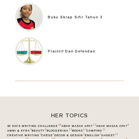
Buku Skrap Sifir Tahun 3
Plaintif Dan Defendan
HER TOPICS
29
15
9
30 DAYS WRITING CHALLENGE
ABAH MASAK APA?
ANAK MASAK APA?
3
6
22
12
11
AMMI & KYRA
BEAUTY
BLOGGERINA
BOOKS
CAMPING
2
6
2
1
11
CREATIVE WRITING
CHESS
DECOR & DESIGN
ENGLISH
GADGET
16
24
3
9
4