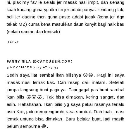
ni, plak my fav ie selalu jer masak nasi impit, dan senang
kuah kacang guna yg dlm tin jer adabi punya..rendang plak,
beli jer daging then guna paste adabi jugak (kena jer dgn
tekak MZ) cuma kena masukkan daun kunyit bagi naik bau
(selain santan dan kerisek)
REPLY
FANNY NILA (DCATQUEEN.COM)
5 NOVEMBER 2023 AT 23:43
Sedih saya liat sambal ikan bilisnya 🤧😂. Pagi ini saya
masak nasi lemak kak. Cari resep dari malam. Setelah
jumpa langsung buat paginya. Tapi gagal pas buat sambal
ikan bilis 🤣🤣🤣. Tak bisa dimakan, kering sangat, dan
asin. Hahahahah. Ikan bilis yg saya pakai rasanya terlalu
asin Kot, jadi mempengaruhi rasa sambal. Dah laah , nasi
lemak untung bisa dimakan. Baru belajar buat, jadi masih
belum sempurna 😂.