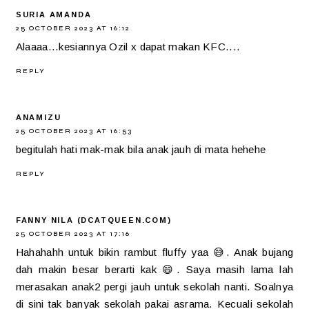
SURIA AMANDA
25 OCTOBER 2023 AT 16:12
Alaaaa...kesiannya Ozil x dapat makan KFC....
REPLY
ANAMIZU
25 OCTOBER 2023 AT 16:53
begitulah hati mak-mak bila anak jauh di mata hehehe
REPLY
FANNY NILA (DCATQUEEN.COM)
25 OCTOBER 2023 AT 17:16
Hahahahh untuk bikin rambut fluffy yaa 😅. Anak bujang
dah makin besar berarti kak 😄. Saya masih lama lah
merasakan anak2 pergi jauh untuk sekolah nanti. Soalnya
di sini tak banyak sekolah pakai asrama. Kecuali sekolah