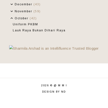
December
(43)
November
(59)
October
(42)
Uniform PKBM
Lauk Raya Bukan Dihari Raya
Setelah 30 Tahun
Tau Tapi Lupa
Makan Malam Di Dapur Hutan Sungai Udang
40 Minit Yang Membahagiakan
Wordless Wednesday 73 :: Sabar Itu Indah ::
Ke Kulai Kita
Bukan Kak Gayah!
Sedikit Yang Menggembirakan
Tiada Otakkah?
2026 ©
@ M M I
Korean | Move To Heaven
DESIGN BY ND
Kenapa Berjalan?
Ayam Kunyit Berempah Semudah ABC