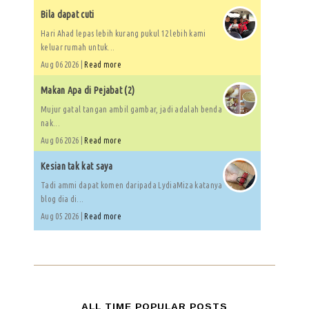
Bila dapat cuti
Hari Ahad lepas lebih kurang pukul 12 lebih kami
keluar rumah untuk...
Aug 06 2026 |
Read more
Makan Apa di Pejabat (2)
Mujur gatal tangan ambil gambar, jadi adalah benda
nak...
Aug 06 2026 |
Read more
Kesian tak kat saya
Tadi ammi dapat komen daripada LydiaMiza katanya
blog dia di...
Aug 05 2026 |
Read more
ALL TIME POPULAR POSTS