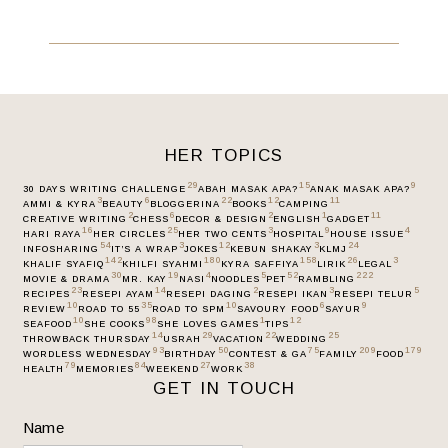
HER TOPICS
29
15
9
30 DAYS WRITING CHALLENGE
ABAH MASAK APA?
ANAK MASAK APA?
3
6
22
12
11
AMMI & KYRA
BEAUTY
BLOGGERINA
BOOKS
CAMPING
2
6
2
1
11
CREATIVE WRITING
CHESS
DECOR & DESIGN
ENGLISH
GADGET
16
25
3
9
4
HARI RAYA
HER CIRCLES
HER TWO CENTS
HOSPITAL
HOUSE ISSUE
54
3
12
3
24
INFOSHARING
IT’S A WRAP
JOKES
KEBUN SHAKAY
KLMJ
142
180
158
26
3
KHALIF SYAFIQ
KHILFI SYAHMI
KYRA SAFFIYA
LIRIK
LEGAL
30
19
4
5
52
222
MOVIE & DRAMA
MR. KAY
NASI
NOODLES
PET
RAMBLING
23
14
2
3
5
RECIPES
RESEPI AYAM
RESEPI DAGING
RESEPI IKAN
RESEPI TELUR
10
35
10
6
9
REVIEW
ROAD TO 55
ROAD TO SPM
SAVOURY FOOD
SAYUR
10
98
1
12
SEAFOOD
SHE COOKS
SHE LOVES GAMES
TIPS
14
29
22
25
THROWBACK THURSDAY
USRAH
VACATION
WEDDING
93
50
75
209
179
WORDLESS WEDNESDAY
BIRTHDAY
CONTEST & GA
FAMILY
FOOD
79
84
27
38
HEALTH
MEMORIES
WEEKEND
WORK
GET IN TOUCH
Name