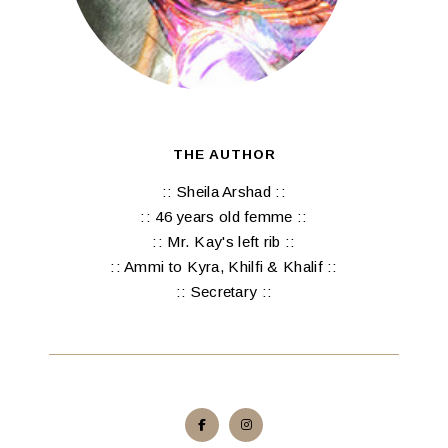
THE AUTHOR
:: Sheila Arshad ::
:: 46 years old femme ::
:: Mr. Kay's left rib ::
:: Ammi to Kyra, Khilfi & Khalif ::
:: Secretary ::