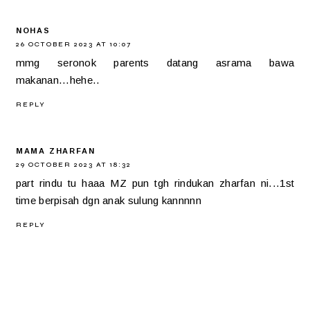
NOHAS
26 OCTOBER 2023 AT 10:07
mmg seronok parents datang asrama bawa
makanan...hehe..
REPLY
MAMA ZHARFAN
29 OCTOBER 2023 AT 18:32
part rindu tu haaa MZ pun tgh rindukan zharfan ni...1st
time berpisah dgn anak sulung kannnnn
REPLY