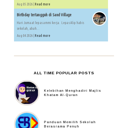
Aug 05 2026 |
Read more
Birthday tertangguh di Sand Village
Hari Jumaat lepas ammi kerja. Lepas Alip habis
sekolah, abah...
Aug 04 2026 |
Read more
ALL TIME POPULAR POSTS
Kelebihan Menghadiri Majlis
Khatam Al-Quran
Panduan Memilih Sekolah
Berasrama Penuh