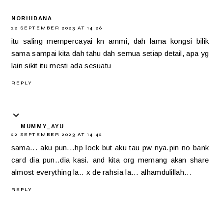
NORHIDANA
22 SEPTEMBER 2023 AT 14:26
itu saling mempercayai kn ammi, dah lama kongsi bilik
sama sampai kita dah tahu dah semua setiap detail, apa yg
lain sikit itu mesti ada sesuatu
REPLY
MUMMY_AYU
22 SEPTEMBER 2023 AT 14:42
sama... aku pun...hp lock but aku tau pw nya.pin no bank
card dia pun..dia kasi. and kita org memang akan share
almost everything la.. x de rahsia la... alhamdulillah...
REPLY