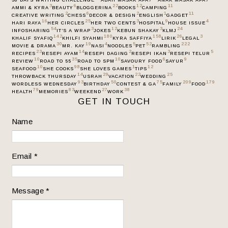
30 DAYS WRITING CHALLENGE
ABAH MASAK APA?
ANAK MASAK APA?
3
6
22
12
11
AMMI & KYRA
BEAUTY
BLOGGERINA
BOOKS
CAMPING
2
6
2
1
11
CREATIVE WRITING
CHESS
DECOR & DESIGN
ENGLISH
GADGET
16
25
3
9
4
HARI RAYA
HER CIRCLES
HER TWO CENTS
HOSPITAL
HOUSE ISSUE
54
3
12
3
24
INFOSHARING
IT’S A WRAP
JOKES
KEBUN SHAKAY
KLMJ
142
180
158
26
3
KHALIF SYAFIQ
KHILFI SYAHMI
KYRA SAFFIYA
LIRIK
LEGAL
30
19
4
5
52
222
MOVIE & DRAMA
MR. KAY
NASI
NOODLES
PET
RAMBLING
23
14
2
3
5
RECIPES
RESEPI AYAM
RESEPI DAGING
RESEPI IKAN
RESEPI TELUR
10
35
10
6
9
REVIEW
ROAD TO 55
ROAD TO SPM
SAVOURY FOOD
SAYUR
10
98
1
12
SEAFOOD
SHE COOKS
SHE LOVES GAMES
TIPS
14
29
22
25
THROWBACK THURSDAY
USRAH
VACATION
WEDDING
93
50
75
209
179
WORDLESS WEDNESDAY
BIRTHDAY
CONTEST & GA
FAMILY
FOOD
79
83
27
38
HEALTH
MEMORIES
WEEKEND
WORK
GET IN TOUCH
Name
Email
*
Message
*