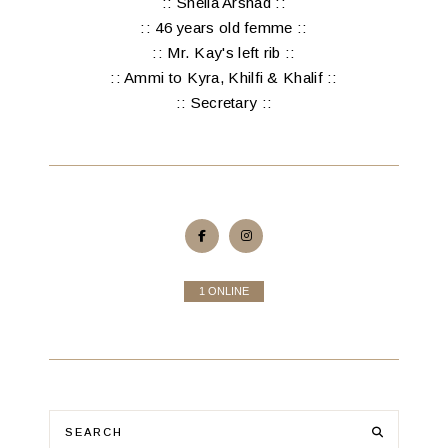
:: Sheila Arshad ::
:: 46 years old femme ::
:: Mr. Kay's left rib ::
:: Ammi to Kyra, Khilfi & Khalif ::
:: Secretary ::
1 ONLINE