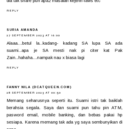
dia tak share pun apa2 masalah keje/in-laws etc
REPLY
SURIA AMANDA
27 SEPTEMBER 2023 AT 16:00
Alaaa...betul la..kadang- kadang SA lupa SA ada
suami..apa je SA mesti nak pi citer kat Pak
Zain..hahaha...nampak nau x biasa lagi
REPLY
FANNY NILA (DCATQUEEN.COM)
28 SEPTEMBER 2023 AT 00:50
Memang seharusnya seperti itu. Suami istri tak baiklah
berahsia segala. Saya dan suami pun tahu pin ATM,
pasword email, mobile banking, dan bebas pakai hp
sesiapa. Karena memang tak ada yg saya sembunyikan di