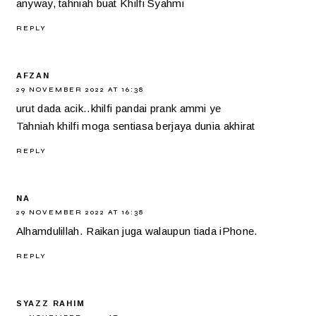
anyway, tahniah buat Khilfi Syahmi
REPLY
AFZAN
29 NOVEMBER 2022 AT 16:38
urut dada acik..khilfi pandai prank ammi ye
Tahniah khilfi moga sentiasa berjaya dunia akhirat
REPLY
NA
29 NOVEMBER 2022 AT 16:38
Alhamdulillah. Raikan juga walaupun tiada iPhone.
REPLY
SYAZZ RAHIM