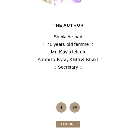
THE AUTHOR
:: Sheila Arshad ::
:: 46 years old femme ::
:: Mr. Kay's left rib ::
:: Ammi to Kyra, Khilfi & Khalif ::
:: Secretary ::
1 ONLINE