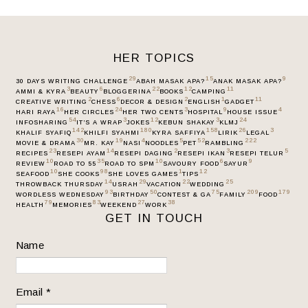
HER TOPICS
29
15
9
30 DAYS WRITING CHALLENGE
ABAH MASAK APA?
ANAK MASAK APA?
3
6
22
12
11
AMMI & KYRA
BEAUTY
BLOGGERINA
BOOKS
CAMPING
2
6
2
1
11
CREATIVE WRITING
CHESS
DECOR & DESIGN
ENGLISH
GADGET
16
24
3
9
4
HARI RAYA
HER CIRCLES
HER TWO CENTS
HOSPITAL
HOUSE ISSUE
54
3
12
3
24
INFOSHARING
IT’S A WRAP
JOKES
KEBUN SHAKAY
KLMJ
142
180
158
26
3
KHALIF SYAFIQ
KHILFI SYAHMI
KYRA SAFFIYA
LIRIK
LEGAL
30
19
4
5
52
222
MOVIE & DRAMA
MR. KAY
NASI
NOODLES
PET
RAMBLING
23
14
2
3
5
RECIPES
RESEPI AYAM
RESEPI DAGING
RESEPI IKAN
RESEPI TELUR
10
35
10
6
9
REVIEW
ROAD TO 55
ROAD TO SPM
SAVOURY FOOD
SAYUR
10
98
1
12
SEAFOOD
SHE COOKS
SHE LOVES GAMES
TIPS
14
29
22
25
THROWBACK THURSDAY
USRAH
VACATION
WEDDING
93
50
75
209
179
WORDLESS WEDNESDAY
BIRTHDAY
CONTEST & GA
FAMILY
FOOD
79
83
27
38
HEALTH
MEMORIES
WEEKEND
WORK
GET IN TOUCH
Name
Email
*