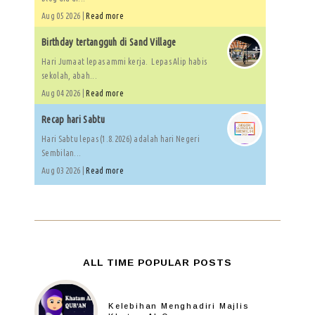
Aug 05 2026 |
Read more
Birthday tertangguh di Sand Village
Hari Jumaat lepas ammi kerja. Lepas Alip habis
sekolah, abah...
Aug 04 2026 |
Read more
Recap hari Sabtu
Hari Sabtu lepas (1.8.2026) adalah hari Negeri
Sembilan...
Aug 03 2026 |
Read more
ALL TIME POPULAR POSTS
Kelebihan Menghadiri Majlis