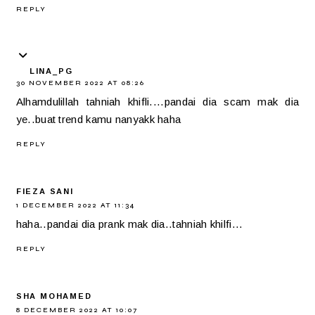
REPLY
LINA_PG
30 NOVEMBER 2022 AT 08:26
Alhamdulillah tahniah khifli....pandai dia scam mak dia
ye..buat trend kamu nanyakk haha
REPLY
FIEZA SANI
1 DECEMBER 2022 AT 11:34
haha..pandai dia prank mak dia..tahniah khilfi...
REPLY
SHA MOHAMED
8 DECEMBER 2022 AT 10:07