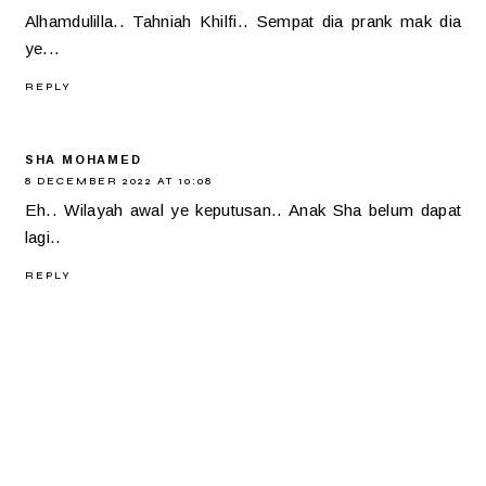
Alhamdulilla.. Tahniah Khilfi.. Sempat dia prank mak dia
ye...
REPLY
SHA MOHAMED
8 DECEMBER 2022 AT 10:08
Eh.. Wilayah awal ye keputusan.. Anak Sha belum dapat
lagi..
REPLY