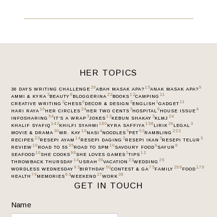
HER TOPICS
29
15
9
30 DAYS WRITING CHALLENGE
ABAH MASAK APA?
ANAK MASAK APA?
3
6
22
12
11
AMMI & KYRA
BEAUTY
BLOGGERINA
BOOKS
CAMPING
2
6
2
1
11
CREATIVE WRITING
CHESS
DECOR & DESIGN
ENGLISH
GADGET
16
24
3
9
4
HARI RAYA
HER CIRCLES
HER TWO CENTS
HOSPITAL
HOUSE ISSUE
54
3
12
3
24
INFOSHARING
IT’S A WRAP
JOKES
KEBUN SHAKAY
KLMJ
142
180
158
26
3
KHALIF SYAFIQ
KHILFI SYAHMI
KYRA SAFFIYA
LIRIK
LEGAL
30
19
4
5
52
222
MOVIE & DRAMA
MR. KAY
NASI
NOODLES
PET
RAMBLING
23
14
2
3
5
RECIPES
RESEPI AYAM
RESEPI DAGING
RESEPI IKAN
RESEPI TELUR
10
35
10
6
9
REVIEW
ROAD TO 55
ROAD TO SPM
SAVOURY FOOD
SAYUR
10
98
1
12
SEAFOOD
SHE COOKS
SHE LOVES GAMES
TIPS
14
29
22
25
THROWBACK THURSDAY
USRAH
VACATION
WEDDING
93
50
75
209
179
WORDLESS WEDNESDAY
BIRTHDAY
CONTEST & GA
FAMILY
FOOD
79
83
27
38
HEALTH
MEMORIES
WEEKEND
WORK
GET IN TOUCH
Name