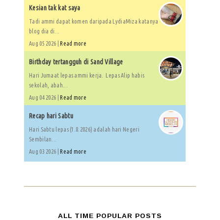
Kesian tak kat saya
Tadi ammi dapat komen daripada LydiaMiza katanya
blog dia di...
Aug 05 2026 |
Read more
Birthday tertangguh di Sand Village
Hari Jumaat lepas ammi kerja. Lepas Alip habis
sekolah, abah...
Aug 04 2026 |
Read more
Recap hari Sabtu
Hari Sabtu lepas (1.8.2026) adalah hari Negeri
Sembilan...
Aug 03 2026 |
Read more
ALL TIME POPULAR POSTS