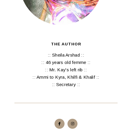
THE AUTHOR
:: Sheila Arshad ::
:: 46 years old femme ::
:: Mr. Kay's left rib ::
:: Ammi to Kyra, Khilfi & Khalif ::
:: Secretary ::