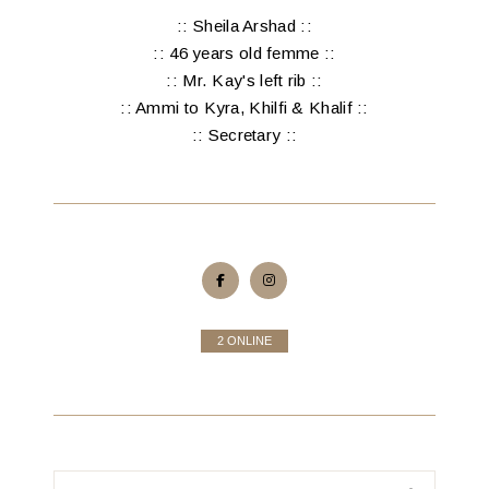
:: Sheila Arshad ::
:: 46 years old femme ::
:: Mr. Kay's left rib ::
:: Ammi to Kyra, Khilfi & Khalif ::
:: Secretary ::
2 ONLINE