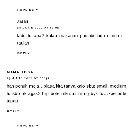
REPLIES
AMMI
28 JUNE 2022 AT 10:02
ladu tu apa? kalau makanan punjabi ladoo ammi
taulah
REPLY
MAMA TISYA
23 JUNE 2022 AT 08:39
hah penuh meja...biasa kita tanya kalo sbut small, medium
tu sbb nk agak2 brp bole mkn..ni mmg byk tu...xpe bole
tapau
REPLY
REPLIES