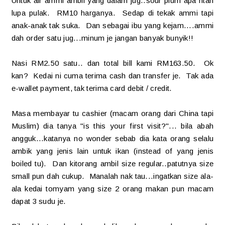
Untuk air ammi ambil yang dalam jug..sour plum apa ntah
lupa pulak. RM10 harganya. Sedap di tekak ammi tapi
anak-anak tak suka. Dan sebagai ibu yang kejam....ammi
dah order satu jug...minum je jangan banyak bunyik!!
Nasi RM2.50 satu.. dan total bill kami RM163.50. Ok
kan? Kedai ni cuma terima cash dan transfer je. Tak ada
e-wallet payment, tak terima card debit / credit.
Masa membayar tu cashier (macam orang dari China tapi
Muslim) dia tanya "is this your first visit?"... bila abah
angguk...katanya no wonder sebab dia kata orang selalu
ambik yang jenis lain untuk ikan (instead of yang jenis
boiled tu). Dan kitorang ambil size regular..patutnya size
small pun dah cukup. Manalah nak tau...ingatkan size ala-
ala kedai tomyam yang size 2 orang makan pun macam
dapat 3 sudu je.