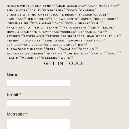
29
15
9
30 DAYS WRITING CHALLENGE
ABAH MASAK APA?
ANAK MASAK APA?
3
6
22
12
11
AMMI & KYRA
BEAUTY
BLOGGERINA
BOOKS
CAMPING
2
6
2
1
11
CREATIVE WRITING
CHESS
DECOR & DESIGN
ENGLISH
GADGET
16
25
3
9
4
HARI RAYA
HER CIRCLES
HER TWO CENTS
HOSPITAL
HOUSE ISSUE
54
3
12
3
24
INFOSHARING
IT’S A WRAP
JOKES
KEBUN SHAKAY
KLMJ
142
180
158
26
3
KHALIF SYAFIQ
KHILFI SYAHMI
KYRA SAFFIYA
LIRIK
LEGAL
30
19
4
5
52
222
MOVIE & DRAMA
MR. KAY
NASI
NOODLES
PET
RAMBLING
23
14
2
3
5
RECIPES
RESEPI AYAM
RESEPI DAGING
RESEPI IKAN
RESEPI TELUR
10
35
10
6
9
REVIEW
ROAD TO 55
ROAD TO SPM
SAVOURY FOOD
SAYUR
10
98
1
12
SEAFOOD
SHE COOKS
SHE LOVES GAMES
TIPS
14
29
22
25
THROWBACK THURSDAY
USRAH
VACATION
WEDDING
93
50
75
209
179
WORDLESS WEDNESDAY
BIRTHDAY
CONTEST & GA
FAMILY
FOOD
79
84
27
38
HEALTH
MEMORIES
WEEKEND
WORK
GET IN TOUCH
Name
Email
*
Message
*