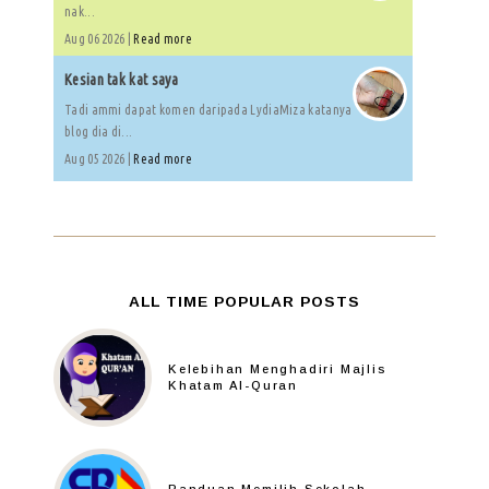
nak...
Aug 06 2026 |
Read more
Kesian tak kat saya
Tadi ammi dapat komen daripada LydiaMiza katanya
blog dia di...
Aug 05 2026 |
Read more
ALL TIME POPULAR POSTS
Kelebihan Menghadiri Majlis
Khatam Al-Quran