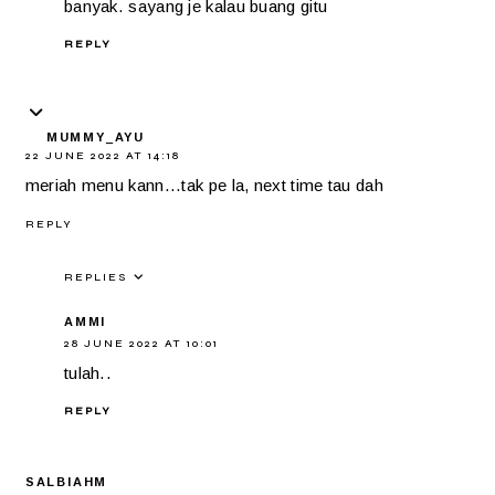
banyak. sayang je kalau buang gitu
REPLY
MUMMY_AYU
22 JUNE 2022 AT 14:18
meriah menu kann...tak pe la, next time tau dah
REPLY
REPLIES
AMMI
28 JUNE 2022 AT 10:01
tulah..
REPLY
SALBIAHM