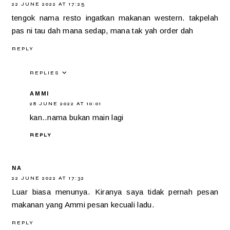
22 JUNE 2022 AT 17:25
tengok nama resto ingatkan makanan western. takpelah
pas ni tau dah mana sedap, mana tak yah order dah
REPLY
REPLIES
AMMI
28 JUNE 2022 AT 10:01
kan..nama bukan main lagi
REPLY
NA
22 JUNE 2022 AT 17:32
Luar biasa menunya. Kiranya saya tidak pernah pesan
makanan yang Ammi pesan kecuali ladu.
REPLY