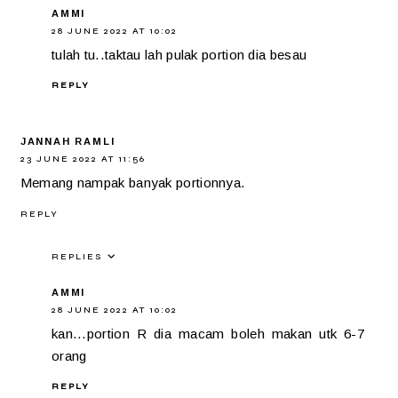
AMMI
28 JUNE 2022 AT 10:02
tulah tu..taktau lah pulak portion dia besau
REPLY
JANNAH RAMLI
23 JUNE 2022 AT 11:56
Memang nampak banyak portionnya.
REPLY
REPLIES
AMMI
28 JUNE 2022 AT 10:02
kan...portion R dia macam boleh makan utk 6-7
orang
REPLY