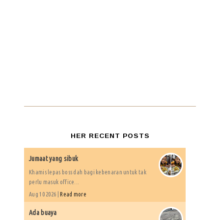
HER RECENT POSTS
Jumaat yang sibuk
Khamis lepas boss dah bagi kebenaran untuk tak
perlu masuk office...
Aug 10 2026 |
Read more
Ada buaya