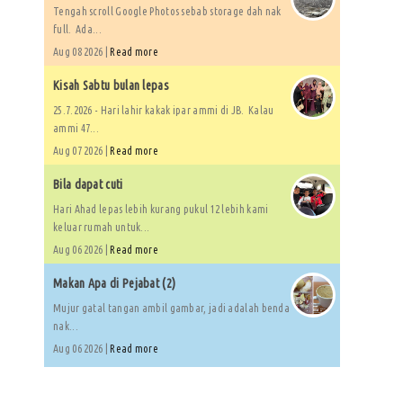
Tengah scroll Google Photos sebab storage dah nak
full. Ada...
Aug 08 2026 |
Read more
Kisah Sabtu bulan lepas
25.7.2026 - Hari lahir kakak ipar ammi di JB. Kalau
ammi 47...
Aug 07 2026 |
Read more
Bila dapat cuti
Hari Ahad lepas lebih kurang pukul 12 lebih kami
keluar rumah untuk...
Aug 06 2026 |
Read more
Makan Apa di Pejabat (2)
Mujur gatal tangan ambil gambar, jadi adalah benda
nak...
Aug 06 2026 |
Read more