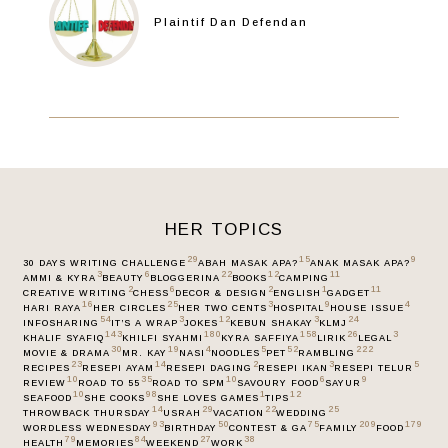
Plaintif Dan Defendan
HER TOPICS
29
15
9
30 DAYS WRITING CHALLENGE
ABAH MASAK APA?
ANAK MASAK APA?
3
6
22
12
11
AMMI & KYRA
BEAUTY
BLOGGERINA
BOOKS
CAMPING
2
6
2
1
11
CREATIVE WRITING
CHESS
DECOR & DESIGN
ENGLISH
GADGET
16
25
3
9
4
HARI RAYA
HER CIRCLES
HER TWO CENTS
HOSPITAL
HOUSE ISSUE
54
3
12
3
24
INFOSHARING
IT’S A WRAP
JOKES
KEBUN SHAKAY
KLMJ
143
180
158
26
3
KHALIF SYAFIQ
KHILFI SYAHMI
KYRA SAFFIYA
LIRIK
LEGAL
30
19
4
5
52
222
MOVIE & DRAMA
MR. KAY
NASI
NOODLES
PET
RAMBLING
23
14
2
3
5
RECIPES
RESEPI AYAM
RESEPI DAGING
RESEPI IKAN
RESEPI TELUR
10
35
10
6
9
REVIEW
ROAD TO 55
ROAD TO SPM
SAVOURY FOOD
SAYUR
10
98
1
12
SEAFOOD
SHE COOKS
SHE LOVES GAMES
TIPS
14
29
22
25
THROWBACK THURSDAY
USRAH
VACATION
WEDDING
93
50
75
209
179
WORDLESS WEDNESDAY
BIRTHDAY
CONTEST & GA
FAMILY
FOOD
79
84
27
38
HEALTH
MEMORIES
WEEKEND
WORK