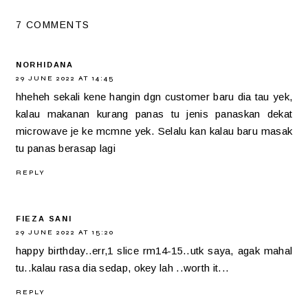
7 COMMENTS
NORHIDANA
29 JUNE 2022 AT 14:45
hheheh sekali kene hangin dgn customer baru dia tau yek,
kalau makanan kurang panas tu jenis panaskan dekat
microwave je ke mcmne yek. Selalu kan kalau baru masak
tu panas berasap lagi
REPLY
FIEZA SANI
29 JUNE 2022 AT 15:20
happy birthday..err,1 slice rm14-15..utk saya, agak mahal
tu..kalau rasa dia sedap, okey lah ..worth it...
REPLY