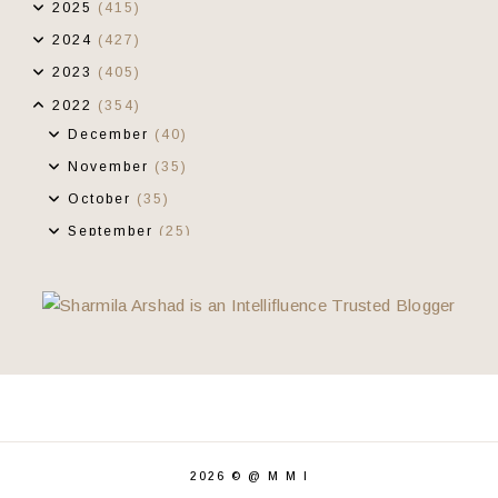
2025
(415)
2024
(427)
2023
(405)
2022
(354)
December
(40)
November
(35)
October
(35)
September
(25)
August
(20)
July
(17)
June
(30)
Kenyir Boat House 1
Bila Nama Itu Mengelirukan
Birthday Treat
Gaya Kena Maintain
Bila Hati Berkenan, Tak Handsome Tak Apa ....
2026 ©
@ M M I
Tips Membeli Durian