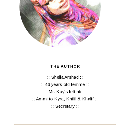
THE AUTHOR
:: Sheila Arshad ::
:: 46 years old femme ::
:: Mr. Kay's left rib ::
:: Ammi to Kyra, Khilfi & Khalif ::
:: Secretary ::