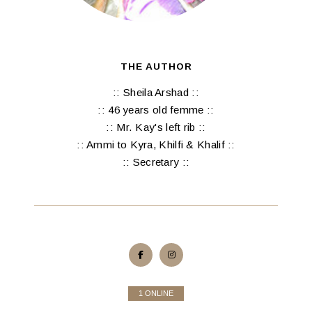
THE AUTHOR
:: Sheila Arshad ::
:: 46 years old femme ::
:: Mr. Kay's left rib ::
:: Ammi to Kyra, Khilfi & Khalif ::
:: Secretary ::
1 ONLINE