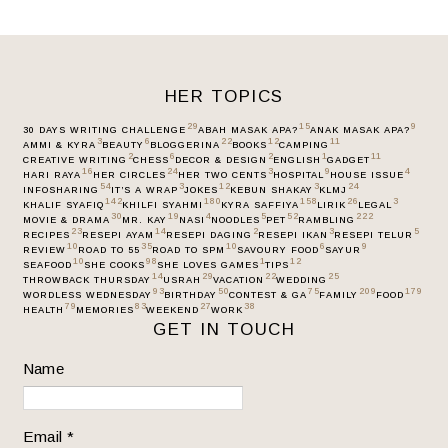
HER TOPICS
29
15
9
30 DAYS WRITING CHALLENGE
ABAH MASAK APA?
ANAK MASAK APA?
3
6
22
12
11
AMMI & KYRA
BEAUTY
BLOGGERINA
BOOKS
CAMPING
2
6
2
1
11
CREATIVE WRITING
CHESS
DECOR & DESIGN
ENGLISH
GADGET
16
24
3
9
4
HARI RAYA
HER CIRCLES
HER TWO CENTS
HOSPITAL
HOUSE ISSUE
54
3
12
3
24
INFOSHARING
IT’S A WRAP
JOKES
KEBUN SHAKAY
KLMJ
142
180
158
26
3
KHALIF SYAFIQ
KHILFI SYAHMI
KYRA SAFFIYA
LIRIK
LEGAL
30
19
4
5
52
222
MOVIE & DRAMA
MR. KAY
NASI
NOODLES
PET
RAMBLING
23
14
2
3
5
RECIPES
RESEPI AYAM
RESEPI DAGING
RESEPI IKAN
RESEPI TELUR
10
35
10
6
9
REVIEW
ROAD TO 55
ROAD TO SPM
SAVOURY FOOD
SAYUR
10
98
1
12
SEAFOOD
SHE COOKS
SHE LOVES GAMES
TIPS
14
29
22
25
THROWBACK THURSDAY
USRAH
VACATION
WEDDING
93
50
75
209
179
WORDLESS WEDNESDAY
BIRTHDAY
CONTEST & GA
FAMILY
FOOD
79
83
27
38
HEALTH
MEMORIES
WEEKEND
WORK
GET IN TOUCH
Name
Email
*