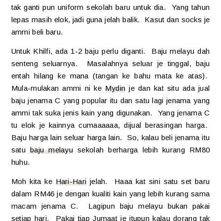
tak ganti pun uniform sekolah baru untuk dia. Yang tahun
lepas masih elok, jadi guna jelah balik. Kasut dan socks je
ammi beli baru.
Untuk Khilfi, ada 1-2 baju perlu diganti. Baju melayu dah
senteng seluarnya. Masalahnya seluar je tinggal, baju
entah hilang ke mana (tangan ke bahu mata ke atas).
Mula-mulakan ammi ni ke
Mydin
je dan kat situ ada jual
baju jenama C yang popular itu dan satu lagi jenama yang
ammi tak suka jenis kain yang digunakan. Yang jenama C
tu elok je kainnya cumaaaaaa, dijual berasingan harga.
Baju harga lain seluar harga lain. So, kalau beli jenama itu
satu
baju melayu
sekolah berharga lebih kurang RM80
huhu.
Moh kita ke
Hari-Hari
jelah. Haaa kat sini satu set baru
dalam RM46 je dengan kualiti kain yang lebih kurang sama
macam jenama C. Lagipun baju melayu bukan pakai
setiap hari. Pakai tiap Jumaat je itupun kalau dorang tak