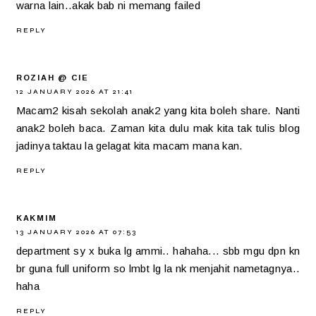
warna lain..akak bab ni memang failed
REPLY
ROZIAH @ CIE
12 JANUARY 2026 AT 21:41
Macam2 kisah sekolah anak2 yang kita boleh share. Nanti
anak2 boleh baca. Zaman kita dulu mak kita tak tulis blog
jadinya taktau la gelagat kita macam mana kan.
REPLY
KAKMIM
13 JANUARY 2026 AT 07:53
department sy x buka lg ammi.. hahaha... sbb mgu dpn kn
br guna full uniform so lmbt lg la nk menjahit nametagnya..
haha
REPLY