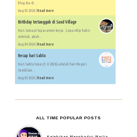
blog dia di...
Aug 05 2026 |
Read more
Birthday tertangguh di Sand Village
Hari Jumaat lepas ammi kerja. Lepas Alip habis
sekolah, abah...
Aug 04 2026 |
Read more
Recap hari Sabtu
Hari Sabtu lepas (1.8.2026) adalah hari Negeri
Sembilan...
Aug 03 2026 |
Read more
ALL TIME POPULAR POSTS
Kelebihan Menghadiri Majlis