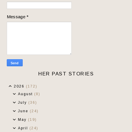
Message
*
HER PAST STORIES
2026
(172)
August
(8)
July
(36)
June
(24)
May
(19)
April
(24)