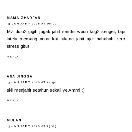
MAMA ZHARFAN
13 JANUARY 2026 AT 08:00
MZ dulu2 gigih jugak jahit sendiri wpun kdg2 senget, tapi
lately memang antar kat tukang jahit ajer hahahah zero
stress gitu!
REPLY
ANA JINGGA
13 JANUARY 2026 AT 12:50
skil menjahit setahun sekali ye Ammi :)
REPLY
MULAN
13 JANUARY 2026 AT 15:05