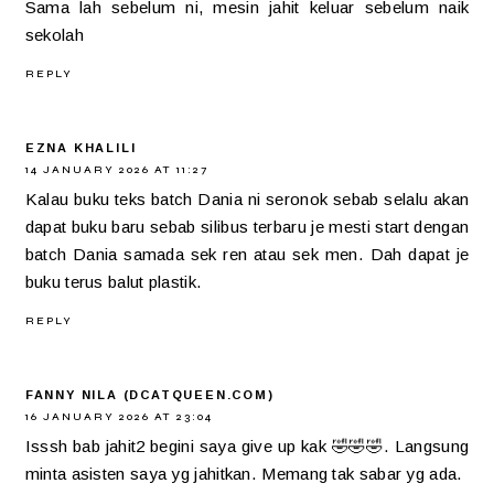
Sama lah sebelum ni, mesin jahit keluar sebelum naik
sekolah
REPLY
EZNA KHALILI
14 JANUARY 2026 AT 11:27
Kalau buku teks batch Dania ni seronok sebab selalu akan
dapat buku baru sebab silibus terbaru je mesti start dengan
batch Dania samada sek ren atau sek men. Dah dapat je
buku terus balut plastik.
REPLY
FANNY NILA (DCATQUEEN.COM)
16 JANUARY 2026 AT 23:04
Isssh bab jahit2 begini saya give up kak 🤣🤣🤣. Langsung
minta asisten saya yg jahitkan. Memang tak sabar yg ada.