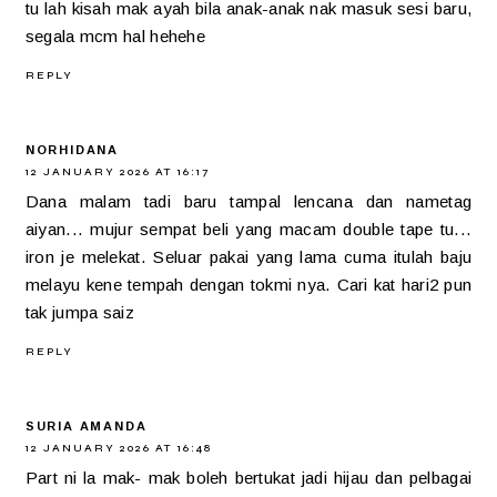
tu lah kisah mak ayah bila anak-anak nak masuk sesi baru,
segala mcm hal hehehe
REPLY
NORHIDANA
12 JANUARY 2026 AT 16:17
Dana malam tadi baru tampal lencana dan nametag
aiyan... mujur sempat beli yang macam double tape tu...
iron je melekat. Seluar pakai yang lama cuma itulah baju
melayu kene tempah dengan tokmi nya. Cari kat hari2 pun
tak jumpa saiz
REPLY
SURIA AMANDA
12 JANUARY 2026 AT 16:48
Part ni la mak- mak boleh bertukat jadi hijau dan pelbagai