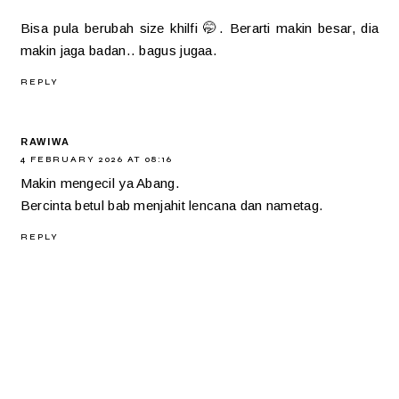
Bisa pula berubah size khilfi 🤭. Berarti makin besar, dia
makin jaga badan.. bagus jugaa.
REPLY
RAWIWA
4 FEBRUARY 2026 AT 08:16
Makin mengecil ya Abang.
Bercinta betul bab menjahit lencana dan nametag.
REPLY